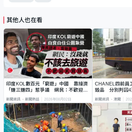
其他人也在看
印度KOL數百元「窮遊」中國 靠接濟
CHANEL四前員
「嫌三嫌四」惹爭議 網民：不歡迎劣
毀品 分別判囚4
質旅客
2026年08月02日
20
新聞資訊
新聞熱話
新聞資訊
港聞