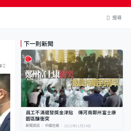
搜尋
下一則新聞
享
員工不滿遲發獎金津貼 傳河南鄭州富士康
園區釀衝突
2022年11月24日
新聞資訊
中國在線