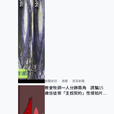
新聞資訊
港聞
首頁新聞
教會牧師一人分飾兩角 誘騙15
歲信徒簽「主奴契約」性侵拍片
官斥濫用教友信任、二審判囚9年