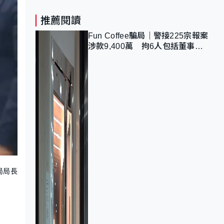
推薦閱讀
Fun Coffee騙局｜警接225宗報案
涉款9,400萬 拘6人包括董事股
東 最高金額一宗涉近千萬
局局長