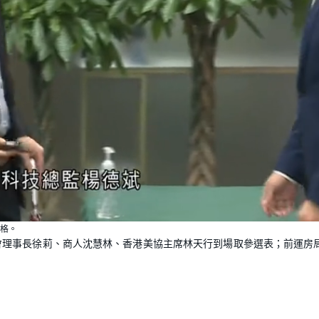
L
o
a
格。
d
會理事長徐莉、商人沈慧林、香港美協主席林天行到場取參選表；前運房
e
d
:
1
0
0
.
0
0
%