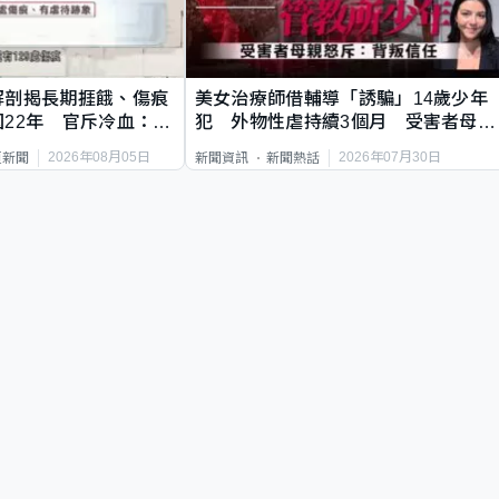
解剖揭長期捱餓、傷痕
美女治療師借輔導「誘騙」14歲少年
22年 官斥冷血：同
犯 外物性虐持續3個月 受害者母：
要保護其他人
2026年08月05日
2026年07月30日
頁新聞
新聞資訊
新聞熱話