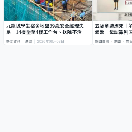
九龍城學生宿舍地盤39歲安全經理失
五歲童遭虐死｜
足 14樓墮至4樓工作台、送院不治
纍纍 母認罪判囚
類案最惡劣
2026年08月03日
新聞資訊
港聞
新聞資訊
港聞
首