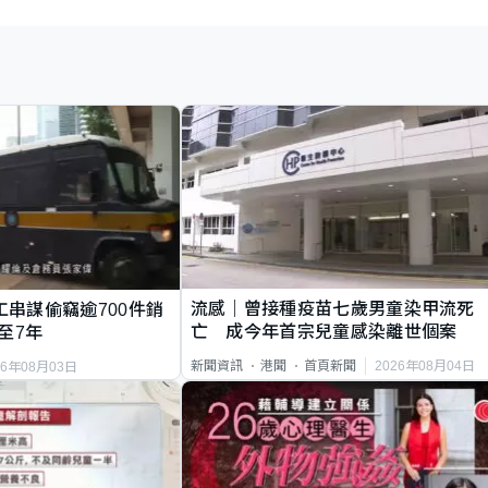
流感｜曾接種疫苗七歲男童染甲流死
工串謀偷竊逾700件銷
亡 成今年首宗兒童感染離世個案
至7年
2026年08月04日
新聞資訊
港聞
首頁新聞
26年08月03日