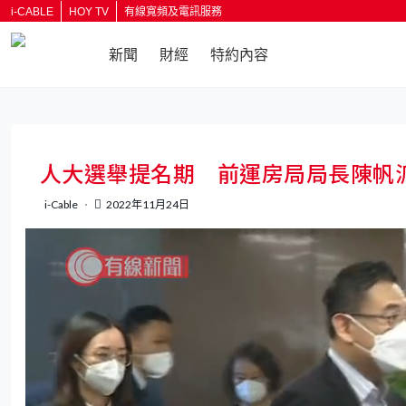
i-CABLE
HOY TV
有線寬頻及電訊服務
新聞
財經
特約內容
返回
人大選舉提名期 前運房局局長陳帆
i-Cable
2022年11月24日