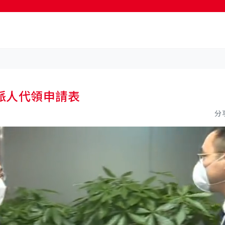
按輸入鍵開始搜尋
派人代領申請表
分