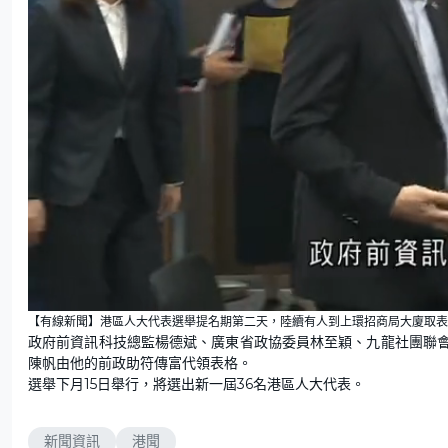
U
n
【有線新聞】港區人大代表選舉提名期第二天，陸續有人到上環招商局大廈取表
m
u
政府前資訊科技總監楊德斌、廣東省政協委員林至穎、九龍社團聯
t
e
陳帆由他的前政助符傳富代領表格。
選舉下月15日舉行，將選出新一屆36名港區人大代表。
新聞資訊
港聞