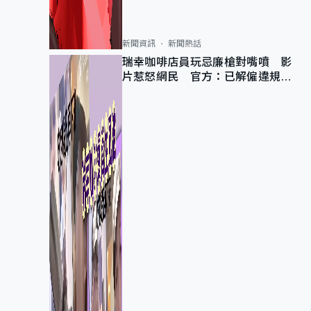
新聞資訊
新聞熱話
瑞幸咖啡店員玩忌廉槍對嘴噴 影
片惹怒網民 官方：已解僱違規員
工