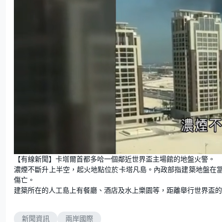
U
n
【有線新聞】卡塔爾首都多哈一個鄰近世界盃主場館的地盤火警。
m
u
濃煙不斷升上半空，起火地點位於卡塔凡島。內政部指建築地盤在
t
e
傷亡。
建築所在的人工島上有餐廳、酒店及水上樂園等，距離舉行世界盃的
新聞資訊
兩岸國際