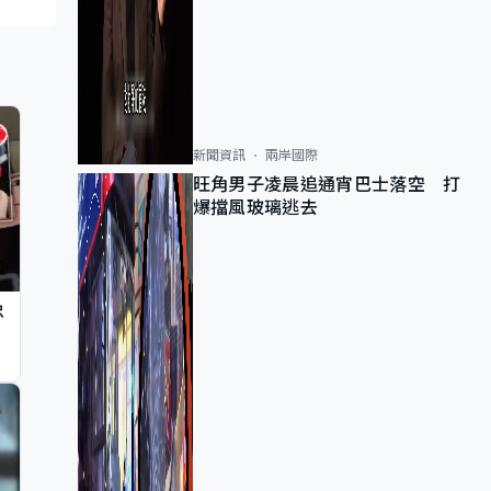
新聞資訊
兩岸國際
旺角男子凌晨追通宵巴士落空 打
爆擋風玻璃逃去
忠