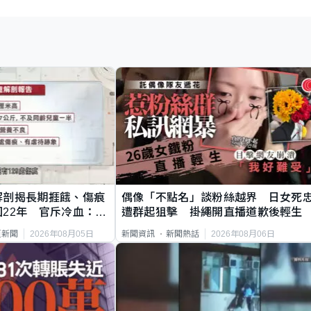
解剖揭長期捱餓、傷痕
偶像「不點名」談粉絲越界 日女死
22年 官斥冷血：同
遭群起狙擊 掛繩開直播道歉後輕生
2026年08月05日
2026年08月06日
頁新聞
新聞資訊
新聞熱話