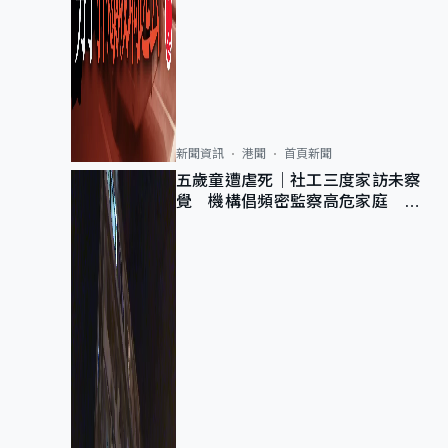
新聞資訊
港聞
首頁新聞
五歲童遭虐死｜社工三度家訪未察
覺 機構倡頻密監察高危家庭 管
浩鳴籲加強跨部門協作