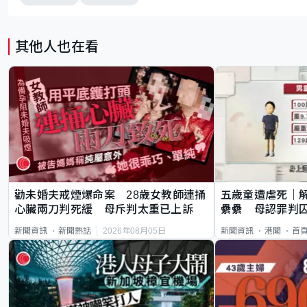
其他人也在看
勸未婚夫戒煙爆命案 28歲女教師連捅
五歲童遭虐死｜
心臟兩刀判死緩 母斥判太重已上訴
纍纍 母認罪判囚
類案最惡劣
2026年08月05日
新聞資訊
新聞熱話
新聞資訊
港聞
首