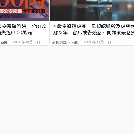
公安電騙陷阱 分81次
五歲童疑遭虐死｜母親認誤殺及虐兒
失近6900萬元
囚22年 官斥被告殘忍、同類案最惡
2026年08月07日
2026年08月05日
頁新聞
新聞資訊
港聞