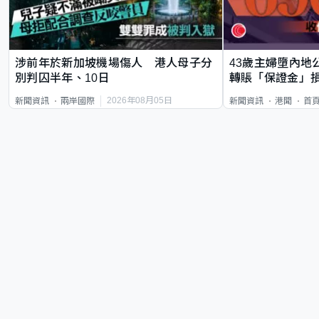
涉前年於新加坡機場傷人 港人母子分
43歲主婦墮內地
別判囚半年、10日
轉賬「保證金」損
2026年08月05日
新聞資訊
兩岸國際
新聞資訊
港聞
首