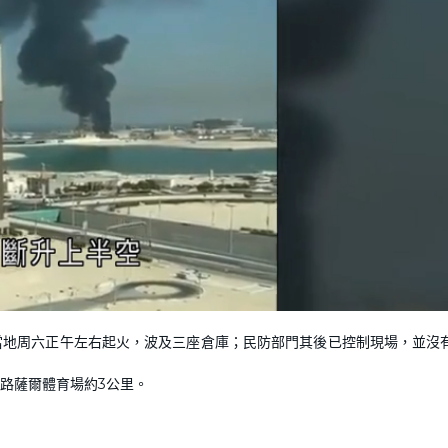
L
o
a
d
當地周六正午左右起火，波及三座倉庫；民防部門其後已控制現場，並沒
e
d
:
1
0
路薩爾體育場約3公里。
0
.
0
0
%