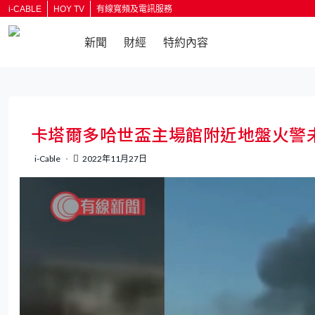
i-CABLE
HOY TV
有線寬頻及電訊服務
新聞
財經
特約內容
返回
卡塔爾多哈世盃主場館附近地盤火警
i-Cable
2022年11月27日