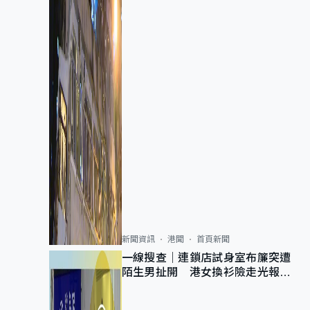
新聞資訊
港聞
首頁新聞
一線搜查｜連鎖店試身室布簾突遭
陌生男扯開 港女換衫險走光報
警 全港分店急換實體門