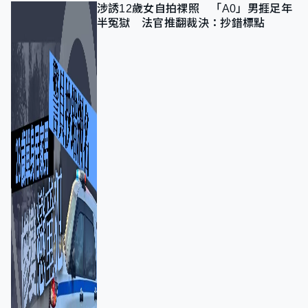
涉誘12歲女自拍祼照 「A0」男捱足年
半冤獄 法官推翻裁決：抄錯標點