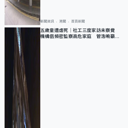
新聞資訊
港聞
首頁新聞
五歲童遭虐死｜社工三度家訪未察覺
機構倡頻密監察高危家庭 管浩鳴籲加
強跨部門協作