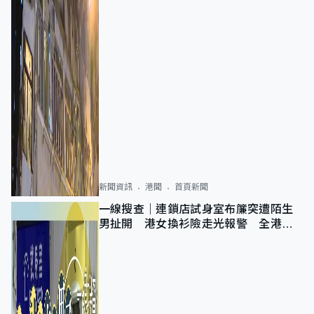
新聞資訊
港聞
首頁新聞
一線搜查｜連鎖店試身室布簾突遭陌生
男扯開 港女換衫險走光報警 全港分
店急換實體門