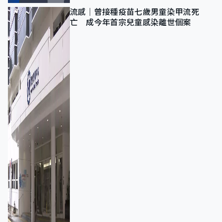
流感｜曾接種疫苗七歲男童染甲流死
亡 成今年首宗兒童感染離世個案