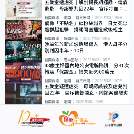
五歲童遭虐死｜解剖揭長期捱餓、傷痕
纍纍 母認罪判囚22年 官斥冷血：同
類案最惡劣
2026年08月05日
新聞資訊
港聞
首頁新聞
偶像「不點名」談粉絲越界 日女死忠
遭群起狙擊 掛繩開直播道歉後輕生
2026年08月06日
新聞資訊
新聞熱話
涉前年於新加坡機場傷人 港人母子分
別判囚半年、10日
2026年08月05日
新聞資訊
兩岸國際
43歲主婦墮內地公安電騙陷阱 分81次
轉賬「保證金」損失近6900萬元
2026年08月07日
新聞資訊
港聞
首頁新聞
五歲童疑遭虐死｜母親認誤殺及虐兒判
囚22年 官斥被告殘忍、同類案最惡劣
2026年08月05日
新聞資訊
港聞