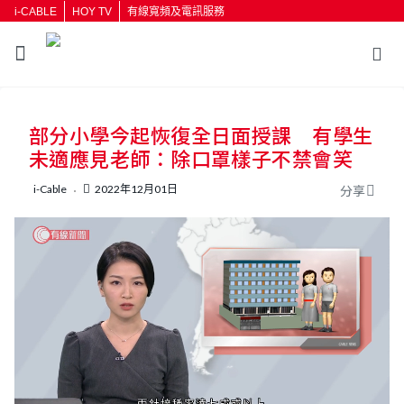
i-CABLE
HOY TV
有線寬頻及電訊服務
返回
部分小學今起恢復全日面授課 有學生
按輸入鍵開始搜尋
未適應見老師：除口罩樣子不禁會笑
i-Cable
2022年12月01日
分享