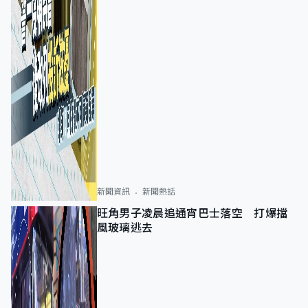
新聞資訊
新聞熱話
旺角男子凌晨追通宵巴士落空 打爆擋
風玻璃逃去