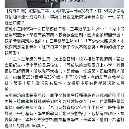
L
U
o
n
【有線新聞】疫情近三年，小學都是半日面授為主，有259間小學兩
a
m
d
u
針接種率達七成或以上，申請今日或之後恢復全日面授，一班學生
e
t
d
e
適應如何？
:
3
這班小三同學第一次在學校食午餐，三年級學生Kaylee︰「家中的
8
食物較煎炸，學校有菜有肉。較喜歡全日制，因為更多時間學習，
.
7
較多時間與別人相處。」三年級學生Matt︰「有少少未能適應，未
2
%
能適應是見到老師，除下口罩的樣子令人不禁會笑，老師的樣子比
較可愛。」
一、二、三年級的學生第一次上全日制，校方相信不難適應。聖公
會聖紀文小學小學校長馬俊江︰「等於以前幼稚園升上小學，其實
很快已經適應。所以我不太擔心，即使每一堂課節，正如我剛才所
言，由每節25分鐘轉為35分鐘，多了10分鐘，老師反而在教學安
排、節奏上更加靈活及有彈性，安排更多更有趣學習活動去體
驗。」
有小學諮詢家長意見後，即使全校學生接種率超過八成都維持半日
面授。這間學校就計劃等到明年九月才恢復全日制。仁濟醫院趙曾
學韞小學校長陳奕鑫︰「八月時教育局宣布全年半日制，許多家長
計劃下午行程時，學生的學習活動已安排好了，包括有興趣班、課
後增潤班，學校都會安排相關課程讓學生下午學習，他們不希望打
亂今年的計劃和節奏。」