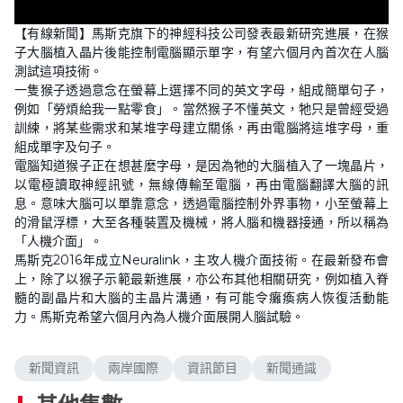
R
-
1:24
L
P
U
P
F
o
a
n
i
u
【有線新聞】馬斯克旗下的神經科技公司發表最新研究進展，在猴
a
u
m
c
l
e
d
s
u
t
l
子大腦植入晶片後能控制電腦顯示單字，有望六個月內首次在人腦
e
e
t
u
s
d
e
r
c
測試這項技術。
m
:
e
r
0
一隻猴子透過意念在螢幕上選擇不同的英文字母，組成簡單句子，
-
e
%
i
e
a
例如「勞煩給我一點零食」。當然猴子不懂英文，牠只是曾經受過
n
n
-
訓練，將某些需求和某堆字母建立關係，再由電腦將這堆字母，重
P
i
i
組成單字及句子。
c
電腦知道猴子正在想甚麼字母，是因為牠的大腦植入了一塊晶片，
t
n
u
以電極讀取神經訊號，無線傳輸至電腦，再由電腦翻譯大腦的訊
r
e
息。意味大腦可以單靠意念，透過電腦控制外界事物，小至螢幕上
i
的滑鼠浮標，大至各種裝置及機械，將人腦和機器接通，所以稱為
n
「人機介面」。
馬斯克2016年成立Neuralink，主攻人機介面技術。在最新發布會
g
上，除了以猴子示範最新進展，亦公布其他相關研究，例如植入脊
髓的副晶片和大腦的主晶片溝通，有可能令癱瘓病人恢復活動能
T
力。馬斯克希望六個月內為人機介面展開人腦試驗。
i
m
新聞資訊
兩岸國際
資訊節目
新聞通識
e