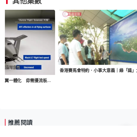
其他集數
美國國防部、波音研試驗飛機 機翼一體化 毋需擾流板控制氣流
推薦閱讀
黃大仙上邨命案｜警方：行兇者多次就