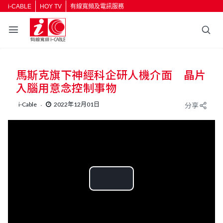
i-CABLE
HOY TV
有線寬頻及電訊服務
馬斯克旗下神經科企研人機介面 晶片
入腦用意念控制事物
i-Cable
2022年12月01日
分享