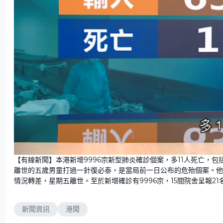
U
n
【有線新聞】本港新增9996宗新型肺炎確診個案，多11人死亡，包
m
u
離世的五歲男童打過一針復必泰，是當局前一日公布的危殆個案。他
t
e
情況轉差，星期五離世。至於新增確診有9996宗，15間院舍呈報21
新聞資訊
港聞