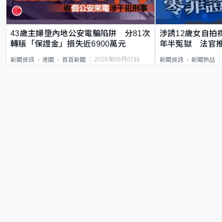
43歲主婦墮內地公安電騙陷阱 分81次
涉誘12歲女自拍
轉賬「保證金」損失近6900萬元
年半冤獄 法官
2026年08月07日
新聞資訊
港聞
首頁新聞
新聞資訊
新聞熱話