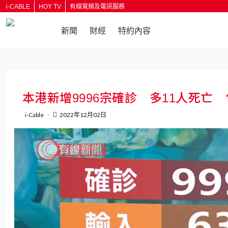
i-CABLE
HOY TV
有線寬頻及電訊服務
新聞
財經
特約內容
返回
本港新增9996宗確診 多11人死亡
i-Cable
2022年12月02日