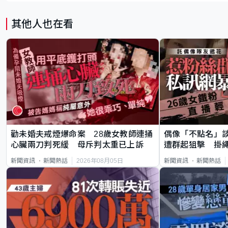
其他人也在看
勸未婚夫戒煙爆命案 28歲女教師連捅
偶像「不點名」
心臟兩刀判死緩 母斥判太重已上訴
遭群起狙擊 掛
2026年08月05日
新聞資訊
新聞熱話
新聞資訊
新聞熱話