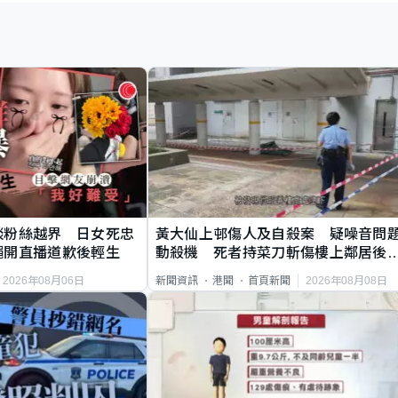
談粉絲越界 日女死忠
黃大仙上邨傷人及自殺案 疑噪音問
繩開直播道歉後輕生
動殺機 死者持菜刀斬傷樓上鄰居後
斃
2026年08月06日
2026年08月08日
新聞資訊
港聞
首頁新聞