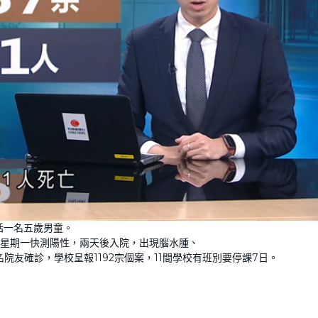
L
o
括一名五歲男童。
a
d
星期一快測陽性，兩天後入院，出現腦水腫、
e
d
:
名院友確診，學校呈報1192宗個案，11間學校有班別要停課7日。
1
0
0
.
0
0
%