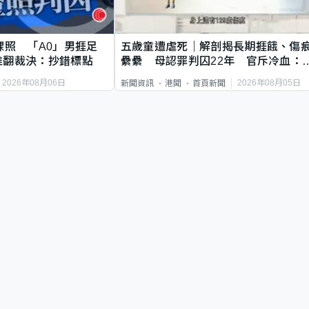
祼照 「A0」男捱足
五歲童遭虐死｜解剖揭長期捱餓、傷
推翻裁決：抄錯標點
纍纍 母認罪判囚22年 官斥冷血：
類案最惡劣
2026年08月06日
2026年08月05日
新聞資訊
港聞
首頁新聞