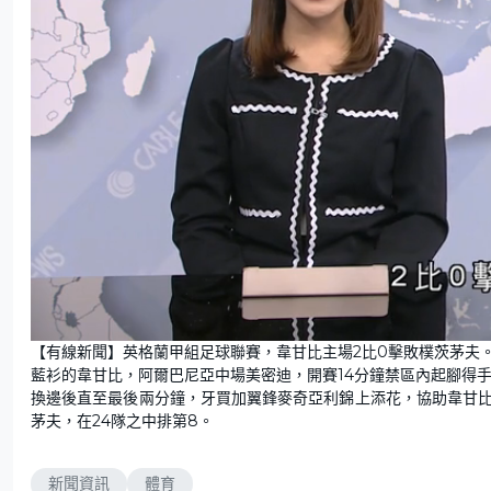
U
n
【有線新聞】英格蘭甲組足球聯賽，韋甘比主場2比0擊敗樸茨茅夫
m
u
藍衫的韋甘比，阿爾巴尼亞中場美密迪，開賽14分鐘禁區內起腳得
t
e
換邊後直至最後兩分鐘，牙買加翼鋒麥奇亞利錦上添花，協助韋甘比淨
茅夫，在24隊之中排第8。
新聞資訊
體育