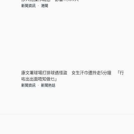
新聞資訊
港聞
康文署球場打排球遇怪盜 女生汗巾遭拎走5分鐘 「行
咗出出面唔知做乜」
新聞資訊
新聞熱話