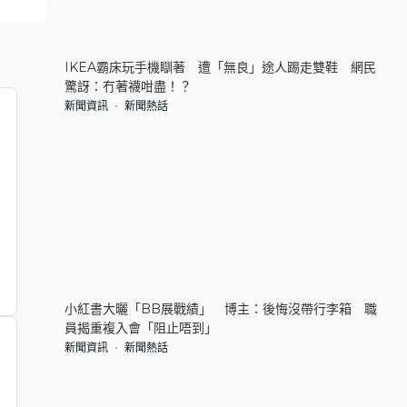
IKEA霸床玩手機瞓著 遭「無良」途人踢走雙鞋 網民
驚訝：冇著襪咁盡！？
新聞資訊
新聞熱話
小紅書大曬「BB展戰績」 博主：後悔沒帶行李箱 職
員揭重複入會「阻止唔到」
新聞資訊
新聞熱話