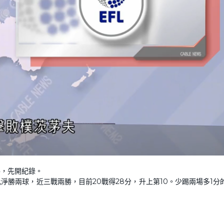
L
o
。
a
d
手，先開紀錄。
e
d
:
勝兩球，近三戰兩勝，目前20戰得28分，升上第10。少踢兩場多1分
1
0
0
.
0
0
%