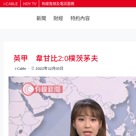
i-CABLE
HOY TV
有線寬頻及電訊服務
新聞
財經
特約內容
返回
英甲 韋甘比2:0樸茨茅夫
i-Cable
2022年12月05日