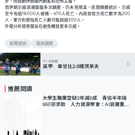
步，而鼓動伊朗國內動亂和恐怖主義。
而伊朗示威浪潮面臨多次鎮壓，仍未見降溫，民間媒體統計，示威
至今有逾18000人被捕，470人死亡，內政部官方死亡數字為200
人，軍方則曾指死亡人數可能超過300人。
外電分析德黑蘭旨在避免觸發更多示威。
新聞資訊
兩岸國際
下一則新聞
英甲 韋甘比2:0樸茨茅夫
推薦閱讀
大學生職業空缺3年減6成 青協半年接
660宗求助 人力資源學會：AI浪潮重整
職位需求