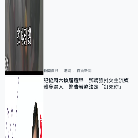
新聞資訊
港聞
首頁新聞
記協周六換屆選舉 鄧炳強批欠主流媒
體參選人 警告若違法定「釘死你」