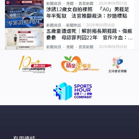
2026年08月07日
新聞資訊
港聞
首頁新聞
涉誘12歲女自拍祼照 「A0」男捱足
年半冤獄 法官推翻裁決：抄錯標點
2026年08月06日
新聞資訊
新聞熱話
五歲童遭虐死｜解剖揭長期捱餓、傷痕
纍纍 母認罪判囚22年 官斥冷血：同
類案最惡劣
2026年08月05日
新聞資訊
港聞
首頁新聞