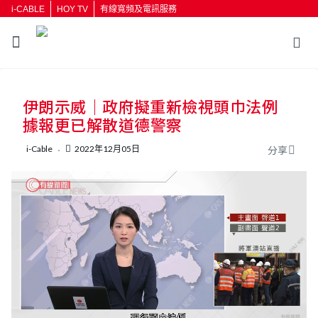
i-CABLE
HOY TV
有線寬頻及電訊服務
返回
伊朗示威｜政府擬重新檢視頭巾法例
按輸入鍵開始搜尋
據報更已解散道德警察
i-Cable
2022年12月05日
分享