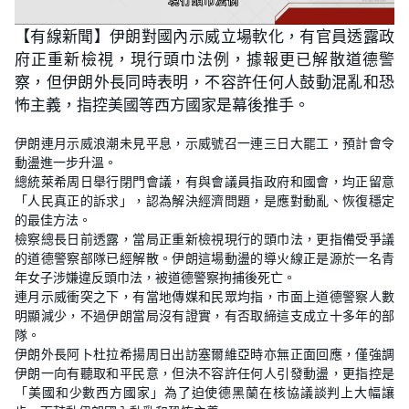
L
U
o
n
【有線新聞】伊朗對國內示威立場軟化，有官員透露政
a
m
d
u
府正重新檢視，現行頭巾法例，據報更已解散道德警
e
t
d
e
:
察，但伊朗外長同時表明，不容許任何人鼓動混亂和恐
4
6
怖主義，指控美國等西方國家是幕後推手。
.
2
4
伊朗連月示威浪潮未見平息，示威號召一連三日大罷工，預計會令
%
動盪進一步升溫。
總統萊希周日舉行閉門會議，有與會議員指政府和國會，均正留意
「人民真正的訴求」，認為解決經濟問題，是應對動亂、恢復穩定
的最佳方法。
檢察總長日前透露，當局正重新檢視現行的頭巾法，更指備受爭議
的道德警察部隊已經解散。伊朗這場動盪的導火線正是源於一名青
年女子涉嫌違反頭巾法，被道德警察拘捕後死亡。
連月示威衝突之下，有當地傳媒和民眾均指，市面上道德警察人數
明顯減少，不過伊朗當局沒有證實，有否取締這支成立十多年的部
隊。
伊朗外長阿卜杜拉希揚周日出訪塞爾維亞時亦無正面回應，僅強調
伊朗一向有聽取和平民意，但決不容許任何人引發動盪，更指控是
「美國和少數西方國家」為了迫使德黑蘭在核協議談判上大幅讓