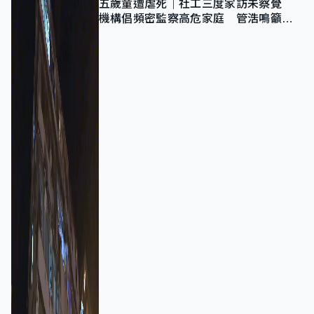
五歲童遭虐死｜社工三度家訪未察覺
機構倡頻密監察高危家庭 管浩鳴籲加
強跨部門協作