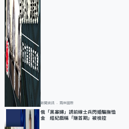
新聞資訊
兩岸國際
俄「黑寡婦」誘前線士兵閃婚騙撫恤
金 經紀戲稱「賺首期」被檢控