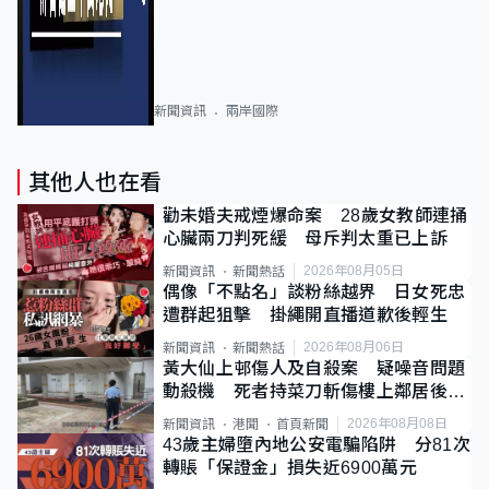
新聞資訊
兩岸國際
其他人也在看
勸未婚夫戒煙爆命案 28歲女教師連捅
心臟兩刀判死緩 母斥判太重已上訴
2026年08月05日
新聞資訊
新聞熱話
偶像「不點名」談粉絲越界 日女死忠
遭群起狙擊 掛繩開直播道歉後輕生
2026年08月06日
新聞資訊
新聞熱話
黃大仙上邨傷人及自殺案 疑噪音問題
動殺機 死者持菜刀斬傷樓上鄰居後墮
斃
2026年08月08日
新聞資訊
港聞
首頁新聞
43歲主婦墮內地公安電騙陷阱 分81次
轉賬「保證金」損失近6900萬元