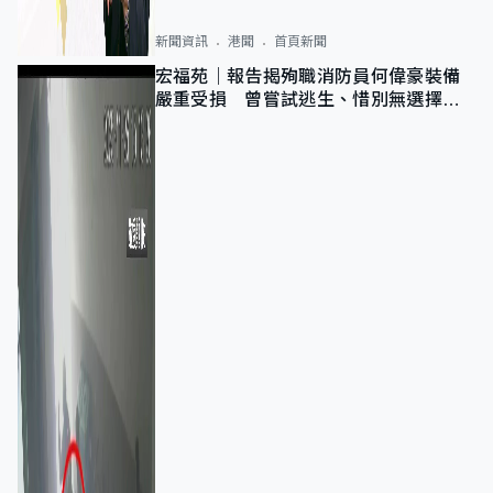
新聞資訊
港聞
首頁新聞
宏福苑｜報告揭殉職消防員何偉豪裝備
嚴重受損 曾嘗試逃生、惜別無選擇下
棄裝備墮樓