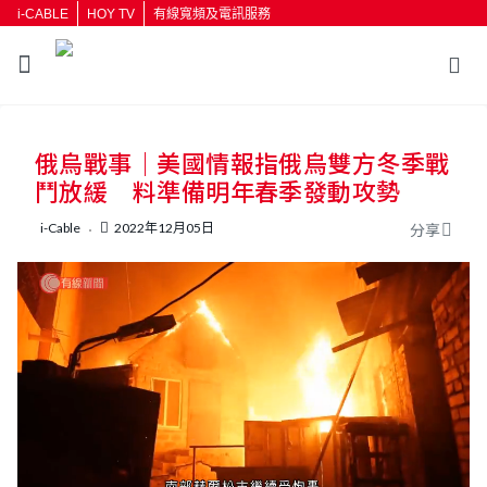
i-CABLE
HOY TV
有線寬頻及電訊服務
返回
俄烏戰事｜美國情報指俄烏雙方冬季戰
按輸入鍵開始搜尋
鬥放緩 料準備明年春季發動攻勢
i-Cable
2022年12月05日
分享