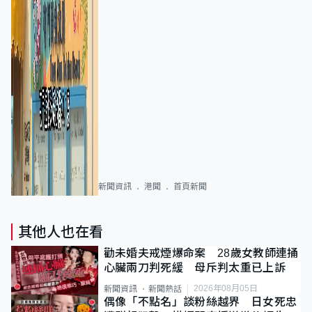
新聞資訊
港聞
首頁新聞
其他人也在看
勸未婚夫戒煙爆命案 28歲女教師連捅
心臟兩刀判死緩 母斥判太重已上訴
2026年08月05日
新聞資訊
新聞熱話
偶像「不點名」談粉絲越界 日女死忠