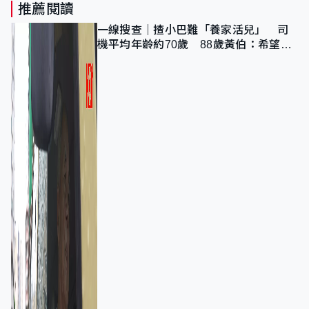
推薦閱讀
一線搜查｜揸小巴難「養家活兒」 司
機平均年齡約70歲 88歲黃伯：希望一
直揸落去