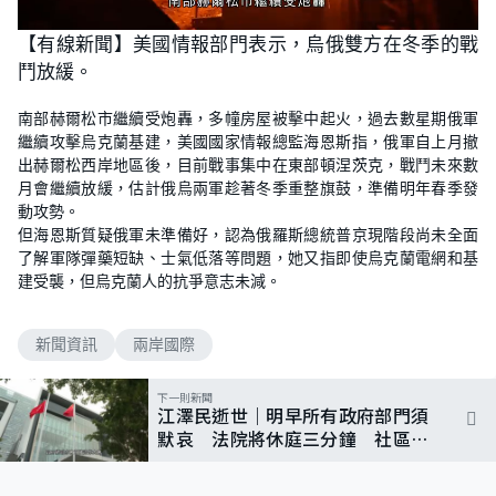
L
U
o
n
【有線新聞】美國情報部門表示，烏俄雙方在冬季的戰
a
m
d
u
鬥放緩。
e
t
d
e
:
9
南部赫爾松市繼續受炮轟，多幢房屋被擊中起火，過去數星期俄軍
2
.
繼續攻擊烏克蘭基建，美國國家情報總監海恩斯指，俄軍自上月撤
5
1
出赫爾松西岸地區後，目前戰事集中在東部頓涅茨克，戰鬥未來數
%
月會繼續放緩，估計俄烏兩軍趁著冬季重整旗鼓，準備明年春季發
動攻勢。
但海恩斯質疑俄軍未準備好，認為俄羅斯總統普京現階段尚未全面
了解軍隊彈藥短缺、士氣低落等問題，她又指即使烏克蘭電網和基
建受襲，但烏克蘭人的抗爭意志未減。
新聞資訊
兩岸國際
下一則新聞
江澤民逝世｜明早所有政府部門須
默哀 法院將休庭三分鐘 社區會
堂直播追悼大會