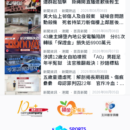
遭群起狙擊 掛繩開直播道歉後輕生
2026年08月06日
新聞資訊
新聞熱話
黃大仙上邨傷人及自殺案 疑噪音問題
動殺機 死者持菜刀斬傷樓上鄰居後墮
斃
2026年08月08日
新聞資訊
港聞
首頁新聞
43歲主婦墮內地公安電騙陷阱 分81次
轉賬「保證金」損失近6900萬元
2026年08月07日
新聞資訊
港聞
首頁新聞
涉誘12歲女自拍祼照 「A0」男捱足
年半冤獄 法官推翻裁決：抄錯標點
2026年08月06日
新聞資訊
新聞熱話
五歲童遭虐死｜解剖揭長期捱餓、傷痕
纍纍 母認罪判囚22年 官斥冷血：同
類案最惡劣
2026年08月05日
新聞資訊
港聞
首頁新聞