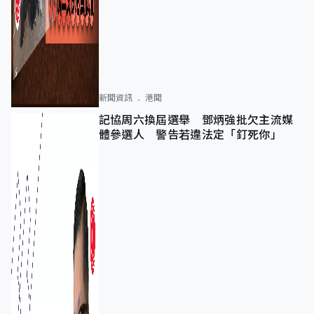
新聞資訊
港聞
記協周六換屆選舉 鄧炳強批欠主流媒
體參選人 警告若違法定「釘死你」