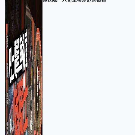
迷送院 六旬車長涉危駕被捕