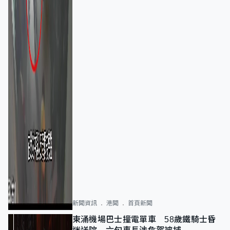
新聞資訊
港聞
首頁新聞
東涌機場巴士撞電單車 58歲鐵騎士昏