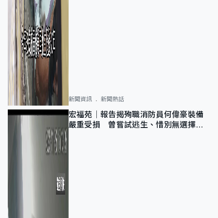
新聞資訊
新聞熱話
宏福苑｜報告揭殉職消防員何偉豪裝備
嚴重受損 曾嘗試逃生、惜別無選擇下
棄裝備墮樓