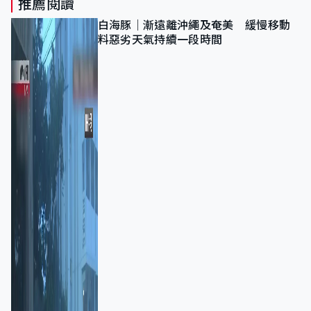
推薦閱讀
白海豚｜漸遠離沖繩及奄美 緩慢移動
料惡劣天氣持續一段時間