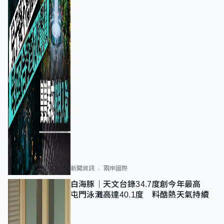
新聞資訊
兩岸國際
白海豚｜天文台錄34.7度創今年最高
屯門泳灘高達40.1度 料酷熱天氣持續