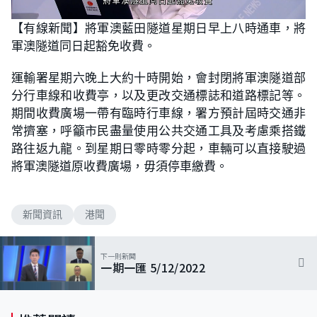
L
U
o
n
【有線新聞】將軍澳藍田隧道星期日早上八時通車，將
a
m
d
u
軍澳隧道同日起豁免收費。
e
t
d
e
:
1
運輸署星期六晚上大約十時開始，會封閉將軍澳隧道部
0
0
分行車線和收費亭，以及更改交通標誌和道路標記等。
.
0
期間收費廣場一帶有臨時行車線，署方預計屆時交通非
0
%
常擠塞，呼籲市民盡量使用公共交通工具及考慮乘搭鐵
路往返九龍。到星期日零時零分起，車輛可以直接駛過
將軍澳隧道原收費廣場，毋須停車繳費。
新聞資訊
港聞
下一則新聞
一期一匯 5/12/2022