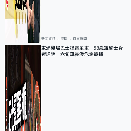
新聞資訊
港聞
首頁新聞
東涌機場巴士撞電單車 58歲鐵騎士昏
迷送院 六旬車長涉危駕被捕