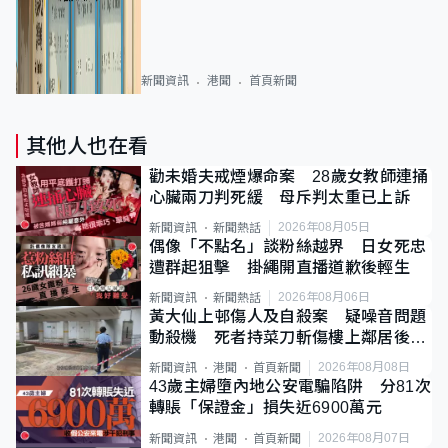
新聞資訊
港聞
首頁新聞
其他人也在看
勸未婚夫戒煙爆命案 28歲女教師連捅
心臟兩刀判死緩 母斥判太重已上訴
2026年08月05日
新聞資訊
新聞熱話
偶像「不點名」談粉絲越界 日女死忠
遭群起狙擊 掛繩開直播道歉後輕生
2026年08月06日
新聞資訊
新聞熱話
黃大仙上邨傷人及自殺案 疑噪音問題
動殺機 死者持菜刀斬傷樓上鄰居後墮
斃
2026年08月08日
新聞資訊
港聞
首頁新聞
43歲主婦墮內地公安電騙陷阱 分81次
轉賬「保證金」損失近6900萬元
2026年08月07日
新聞資訊
港聞
首頁新聞