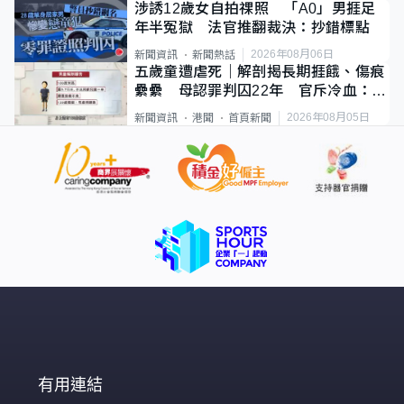
涉誘12歲女自拍祼照 「A0」男捱足
年半冤獄 法官推翻裁決：抄錯標點
2026年08月06日
新聞資訊
新聞熱話
五歲童遭虐死｜解剖揭長期捱餓、傷痕
纍纍 母認罪判囚22年 官斥冷血：同
類案最惡劣
2026年08月05日
新聞資訊
港聞
首頁新聞
有用連結