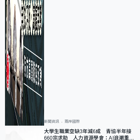
新聞資訊
兩岸國際
大學生職業空缺3年減6成 青協半年接
660宗求助 人力資源學會：AI浪潮重整