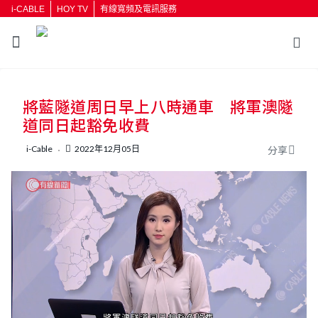
i-CABLE
HOY TV
有線寬頻及電訊服務
返回
將藍隧道周日早上八時通車 將軍澳隧
按輸入鍵開始搜尋
道同日起豁免收費
i-Cable
2022年12月05日
分享