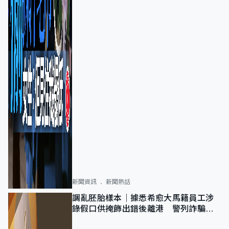
新聞資訊
新聞熱話
調亂胚胎樣本｜據悉希愈大馬籍員工涉
錄假口供掩飾出錯後離港 警列詐騙
正通緝在逃人士