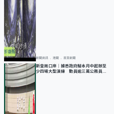
新聞資訊
港聞
首頁新聞
新皇崗口岸｜據悉政府擬本月中起辦至
少四場大型演練 動員逾三萬公務員人
次測試