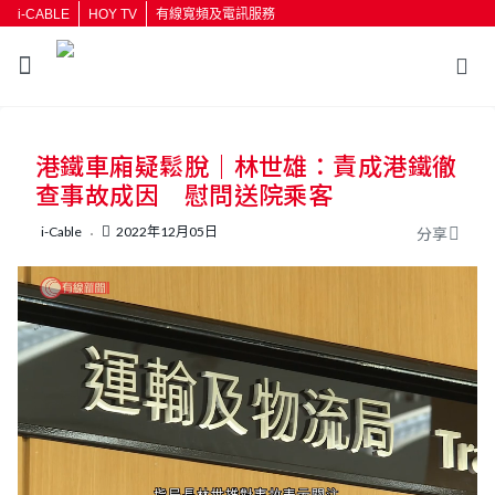
i-CABLE
HOY TV
有線寬頻及電訊服務
返回
港鐵車廂疑鬆脫｜林世雄：責成港鐵徹
按輸入鍵開始搜尋
查事故成因 慰問送院乘客
i-Cable
2022年12月05日
分享