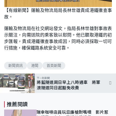
L
U
o
n
【有線新聞】運輸及物流局局長林世雄責成港鐵徹查事
a
m
d
u
故。
e
t
d
e
:
1
運輸及物流局在社交網站發文，指局長林世雄對事故表
0
0
示關注，向需送院的乘客致以慰問。他已聽取港鐵的初
.
0
步匯報，責成港鐵徹查事故成因，同時必須採取一切可
0
%
行措施，確保鐵路系統安全可靠。
新聞資訊
港聞
首頁新聞
下一則新聞
將藍隧道周日早上八時通車 將軍
澳隧道同日起豁免收費
推薦閱讀
瑞幸咖啡店員玩忌廉槍對嘴噴 影片惹