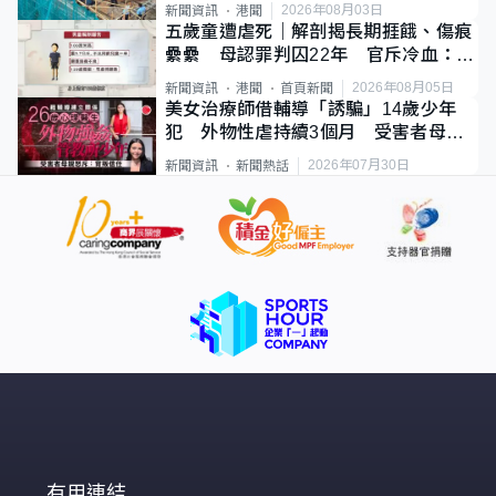
2026年08月03日
新聞資訊
港聞
五歲童遭虐死｜解剖揭長期捱餓、傷痕
纍纍 母認罪判囚22年 官斥冷血：同
類案最惡劣
2026年08月05日
新聞資訊
港聞
首頁新聞
美女治療師借輔導「誘騙」14歲少年
犯 外物性虐持續3個月 受害者母：
要保護其他人
2026年07月30日
新聞資訊
新聞熱話
有用連結