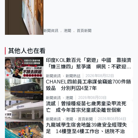
新聞資訊
港聞
首頁新聞
其他人也在看
印度KOL數百元「窮遊」中國 靠接濟
「嫌三嫌四」惹爭議 網民：不歡迎劣
質旅客
2026年08月02日
新聞資訊
新聞熱話
CHANEL四前員工串謀偷竊逾700件銷
毀品 分別判囚4至7年
2026年08月03日
新聞資訊
港聞
流感｜曾接種疫苗七歲男童染甲流死
亡 成今年首宗兒童感染離世個案
2026年08月04日
新聞資訊
港聞
首頁新聞
九龍城學生宿舍地盤39歲安全經理失
足 14樓墮至4樓工作台、送院不治