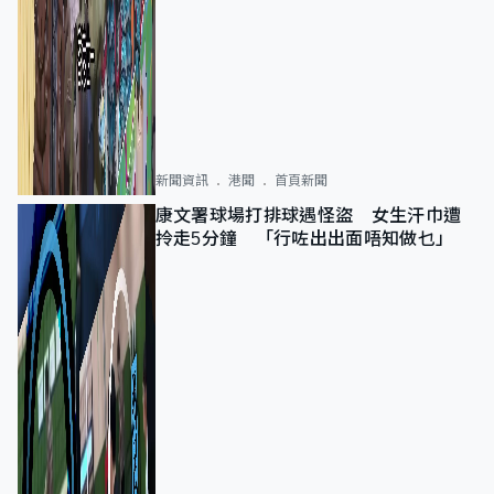
新聞資訊
港聞
首頁新聞
康文署球場打排球遇怪盜 女生汗巾遭
拎走5分鐘 「行咗出出面唔知做乜」