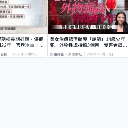
解剖揭長期捱餓、傷痕
美女治療師借輔導「誘騙」14歲少年
22年 官斥冷血：同
犯 外物性虐持續3個月 受害者母：
要保護其他人
2026年08月05日
2026年07月30日
頁新聞
新聞資訊
新聞熱話