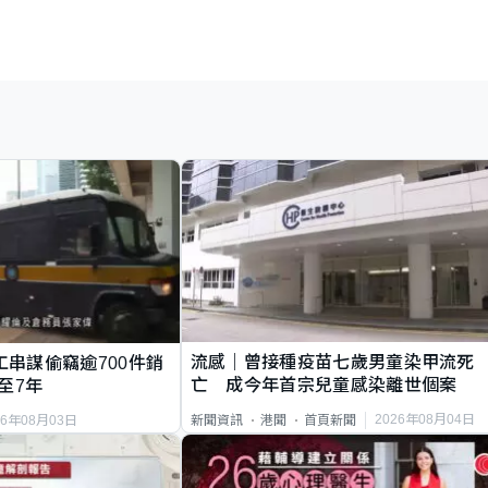
流感｜曾接種疫苗七歲男童染甲流死
工串謀偷竊逾700件銷
亡 成今年首宗兒童感染離世個案
至7年
2026年08月04日
新聞資訊
港聞
首頁新聞
26年08月03日