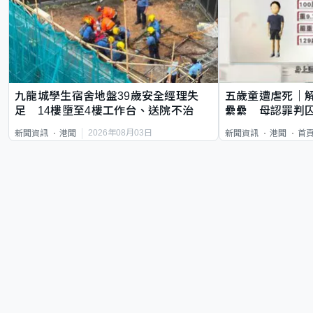
九龍城學生宿舍地盤39歲安全經理失
五歲童遭虐死｜
足 14樓墮至4樓工作台、送院不治
纍纍 母認罪判囚
類案最惡劣
2026年08月03日
新聞資訊
港聞
新聞資訊
港聞
首