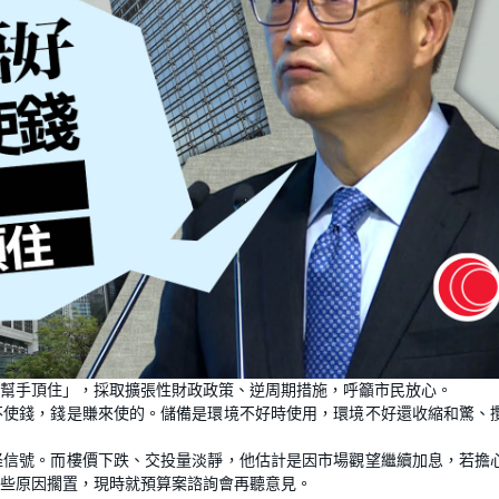
幫手頂住」，採取擴張性財政政策、逆周期措施，呼籲市民放心。
不使錢，錢是賺來使的。儲備是環境不好時使用，環境不好還收縮和驚、
怪信號。而樓價下跌、交投量淡靜，他估計是因市場觀望繼續加息，若擔
些原因擱置，現時就預算案諮詢會再聽意見。