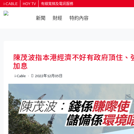
i-CABLE
HOY TV
有線寬頻及電訊服務
新聞
財經
特約內容
陳茂波指本港經濟不好有政府頂住、
加息
i-Cable
2022年12月05日