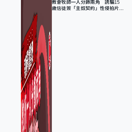
教會牧師一人分飾兩角 誘騙15
歲信徒簽「主奴契約」性侵拍片
官斥濫用教友信任、二審判囚9年