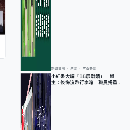
新聞資訊
港聞
首頁新聞
小紅書大曬「BB展戰績」 博
主：後悔沒帶行李箱 職員揭重複
入會「阻止唔到」