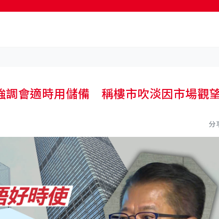
強調會適時用儲備 稱樓市吹淡因市場觀
分