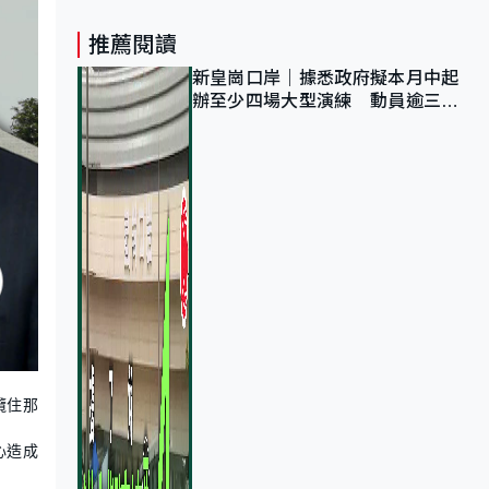
推薦閱讀
新皇崗口岸｜據悉政府擬本月中起
辦至少四場大型演練 動員逾三萬
公務員人次測試
攬住那
心造成