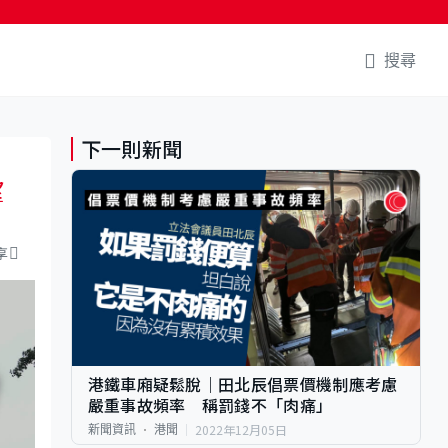
搜尋
下一則新聞
望
享
港鐵車廂疑鬆脫｜田北辰倡票價機制應考慮
嚴重事故頻率 稱罰錢不「肉痛」
2022年12月05日
新聞資訊
港聞