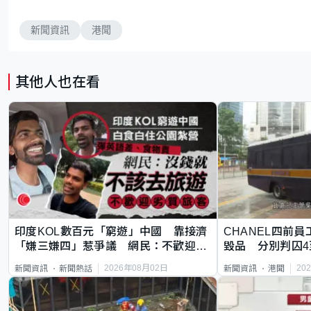
新聞資訊
港聞
其他人也在看
印度KOL數百元「窮遊」中國 靠接濟
CHANEL四前員
「嫌三嫌四」惹爭議 網民：不歡迎劣
毀品 分別判囚4
質旅客
2026年08月02日
20
新聞資訊
新聞熱話
新聞資訊
港聞