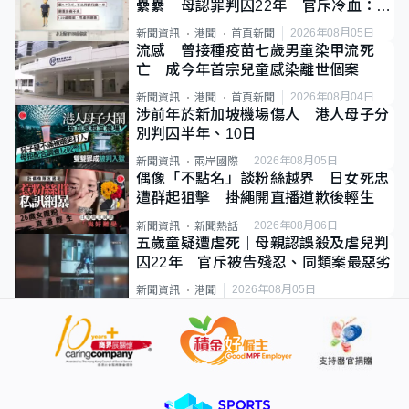
纍纍 母認罪判囚22年 官斥冷血：同
類案最惡劣
2026年08月05日
新聞資訊
港聞
首頁新聞
流感｜曾接種疫苗七歲男童染甲流死
亡 成今年首宗兒童感染離世個案
2026年08月04日
新聞資訊
港聞
首頁新聞
涉前年於新加坡機場傷人 港人母子分
別判囚半年、10日
2026年08月05日
新聞資訊
兩岸國際
偶像「不點名」談粉絲越界 日女死忠
遭群起狙擊 掛繩開直播道歉後輕生
2026年08月06日
新聞資訊
新聞熱話
五歲童疑遭虐死｜母親認誤殺及虐兒判
囚22年 官斥被告殘忍、同類案最惡劣
2026年08月05日
新聞資訊
港聞