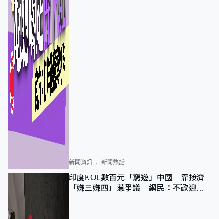
新聞資訊
新聞熱話
印度KOL數百元「窮遊」中國 靠接濟
「嫌三嫌四」惹爭議 網民：不歡迎劣
質旅客