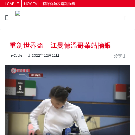
i-CABLE
HOY TV
有線寬頻及電訊服務
返回
重劍世界盃 江旻憓溫哥華站摘銀
按輸入鍵開始搜尋
i-Cable
2022年12月11日
分享
L
U
o