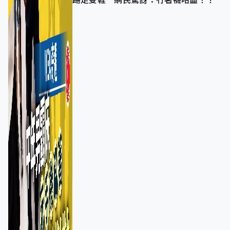
踢走雙鞋 網民驚訝：冇著襪咁盡！？