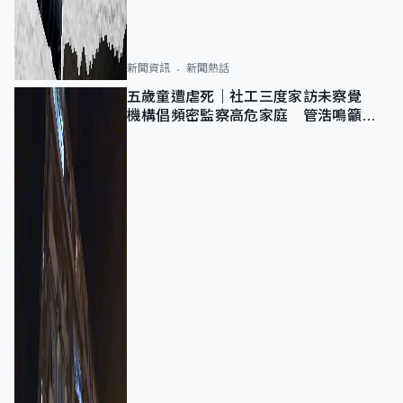
新聞資訊
新聞熱話
五歲童遭虐死｜社工三度家訪未察覺
機構倡頻密監察高危家庭 管浩鳴籲加
強跨部門協作