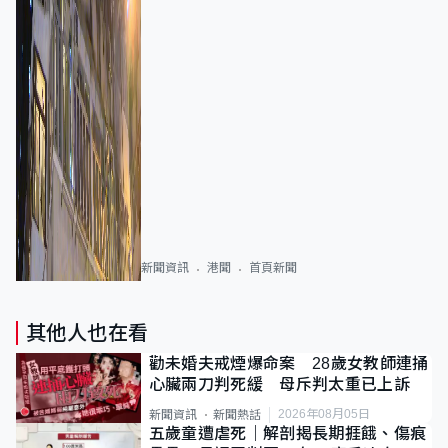
新聞資訊
港聞
首頁新聞
其他人也在看
勸未婚夫戒煙爆命案 28歲女教師連捅
心臟兩刀判死緩 母斥判太重已上訴
2026年08月05日
新聞資訊
新聞熱話
五歲童遭虐死｜解剖揭長期捱餓、傷痕