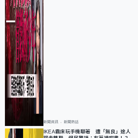
新聞資訊
新聞熱話
IKEA霸床玩手機瞓著 遭「無良」途人