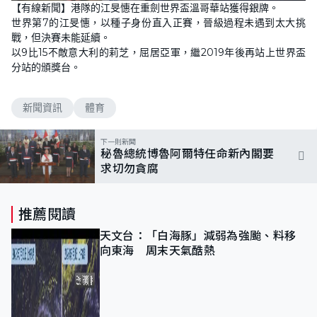
n
【有線新聞】港隊的江旻憓在重劍世界盃溫哥華站獲得銀牌。
a
m
d
u
世界第7的江旻憓，以種子身份直入正賽，晉級過程未遇到太大挑
e
t
d
e
戰，但決賽未能延續。
:
1
以9比15不敵意大利的莉芝，屈居亞軍，繼2019年後再站上世界盃
0
分站的頒獎台。
0
.
0
0
%
新聞資訊
體育
下一則新聞
秘魯總統博魯阿爾特任命新內閣要
求切勿貪腐
推薦閱讀
天文台：「白海豚」減弱為強颱、料移
向東海 周末天氣酷熱