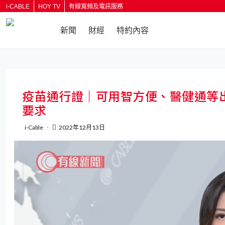
i-CABLE
HOY TV
有線寬頻及電訊服務
新聞
財經
特約內容
返回
疫苗通行證｜可用智方便、醫健通等
要求
i-Cable
2022年12月13日