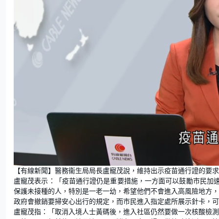
L
U
o
n
【有線新聞】醫務衞生局局長盧寵茂說，維持出示疫苗通行證的要求
a
m
d
u
盧寵茂表示：「疫苗通行證仍是重要措施，一方面可以鼓勵市民加
e
t
d
e
:
保護未接種的人，特別是一老一幼，希望他們不會進入高風險地方，
4
3
政府會撤銷要掃安心出行的規定，而市民進入指定處所展示針卡，可
.
0
盧寵茂指：「取消入境人士黃碼後，進入社區仍然要做一次核酸檢測
5
%