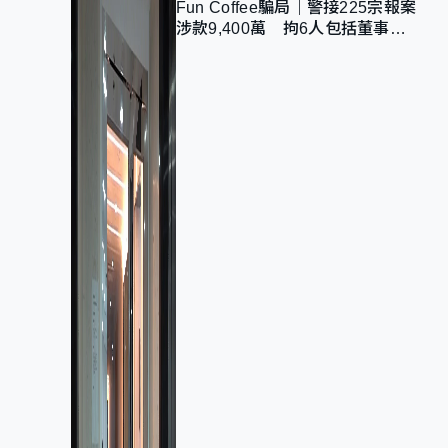
Fun Coffee騙局｜警接225宗報案
涉款9,400萬 拘6人包括董事股
東 最高金額一宗涉近千萬