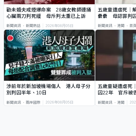
勸未婚夫戒煙爆命案 28歲女教師連捅
五歲童遭虐死｜
心臟兩刀判死緩 母斥判太重已上訴
纍纍 母認罪判囚
類案最惡劣
2026年08月05日
新聞資訊
新聞熱話
新聞資訊
港聞
首
涉前年於新加坡機場傷人 港人母子分
五歲童疑遭虐死
別判囚半年、10日
囚22年 官斥被
2026年08月05日
20
新聞資訊
兩岸國際
新聞資訊
港聞