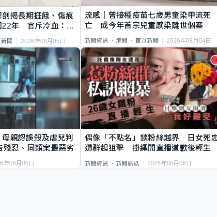
流感｜曾接種疫苗七歲男童染甲流死
解剖揭長期捱餓、傷痕
亡 成今年首宗兒童感染離世個案
22年 官斥冷血：同
2026年08月04日
新聞資訊
港聞
首頁新聞
2026年08月05日
頁新聞
｜母親認誤殺及虐兒判
偶像「不點名」談粉絲越界 日女死
告殘忍、同類案最惡劣
遭群起狙擊 掛繩開直播道歉後輕生
26年08月05日
2026年08月06日
新聞資訊
新聞熱話