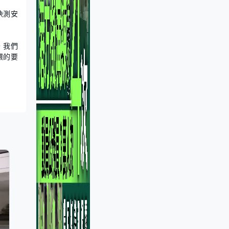
快測安
，我們
環的要