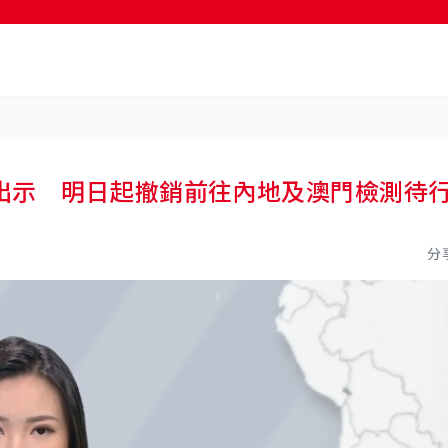
按輸入鍵開始搜尋
出示 明日起撤銷前往內地及澳門檢測待
分