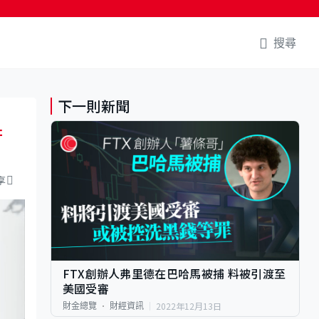
搜尋
下一則新聞
行
享
FTX創辦人弗里德在巴哈馬被捕 料被引渡至
美國受審
2022年12月13日
財金總覽
財經資訊