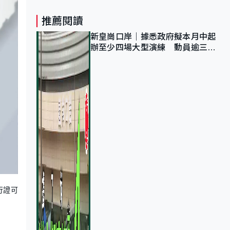
推薦閱讀
新皇崗口岸｜據悉政府擬本月中起
辦至少四場大型演練 動員逾三萬
公務員人次測試
行證可