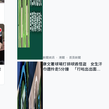
新聞資訊
港聞
首頁新聞
康文署球場打排球遇怪盜 女生汗
忠
巾遭拎走5分鐘 「行咗出出面唔
知做乜」