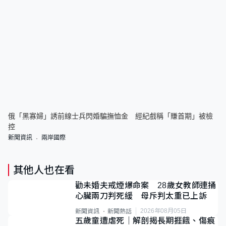
俄「黑寡婦」誘前線士兵閃婚騙撫恤金 經紀戲稱「賺首期」被檢
控
新聞資訊
兩岸國際
其他人也在看
勸未婚夫戒煙爆命案 28歲女教師連捅
心臟兩刀判死緩 母斥判太重已上訴
2026年08月05日
新聞資訊
新聞熱話
五歲童遭虐死｜解剖揭長期捱餓、傷痕