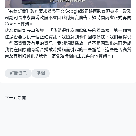
L
U
o
n
【有線新聞】政府要求搜尋平台Google將正確國歌置頂被拒，政務
a
m
d
u
司副司長卓永興說政府不會因此付費賣廣告，短時間內會正式再向
e
t
d
e
Google質詢。
:
8
政務司副司長卓永興：「我覺得作為國際領先的搜尋器，第一個責
1
任是否要提供一個正確資訊。我留意到他們回覆傳媒，我們要提供
.
8
一些高質素及有用的資訊，我想請問播放一首不是國歌出來而造成
9
%
我們在國際體育場合播歌時播錯而引起的一些尷尬，這些是否高質
素及有用的資訊？我們一定會短時間內正式再向他質詢。」
新聞資訊
港聞
下一則新聞