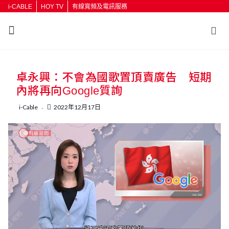
i-CABLE
HOY TV
有線寬頻及電訊服務
返回
卓永興：不會為國歌置頂賣廣告 短期
按輸入鍵開始搜尋
內將再向Google質詢
i-Cable
2022年12月17日