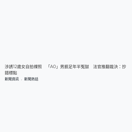
涉誘12歲女自拍祼照 「A0」男捱足年半冤獄 法官推翻裁決：抄
錯標點
新聞資訊
新聞熱話