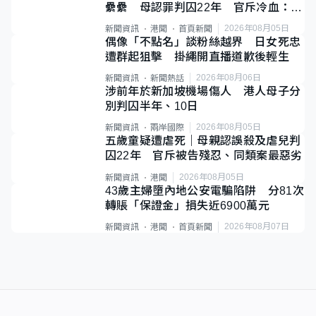
纍纍 母認罪判囚22年 官斥冷血：同
類案最惡劣
2026年08月05日
新聞資訊
港聞
首頁新聞
偶像「不點名」談粉絲越界 日女死忠
遭群起狙擊 掛繩開直播道歉後輕生
2026年08月06日
新聞資訊
新聞熱話
涉前年於新加坡機場傷人 港人母子分
別判囚半年、10日
2026年08月05日
新聞資訊
兩岸國際
五歲童疑遭虐死｜母親認誤殺及虐兒判
囚22年 官斥被告殘忍、同類案最惡劣
2026年08月05日
新聞資訊
港聞
43歲主婦墮內地公安電騙陷阱 分81次
轉賬「保證金」損失近6900萬元
2026年08月07日
新聞資訊
港聞
首頁新聞