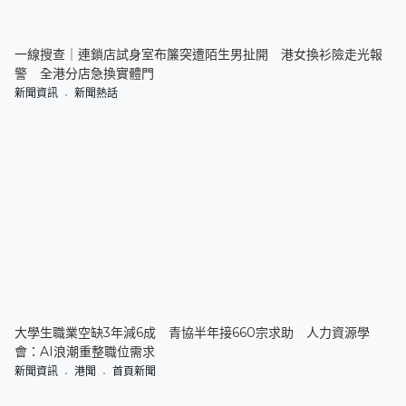
一線搜查｜連鎖店試身室布簾突遭陌生男扯開 港女換衫險走光報
警 全港分店急換實體門
新聞資訊
新聞熱話
大學生職業空缺3年減6成 青協半年接660宗求助 人力資源學
會：AI浪潮重整職位需求
新聞資訊
港聞
首頁新聞