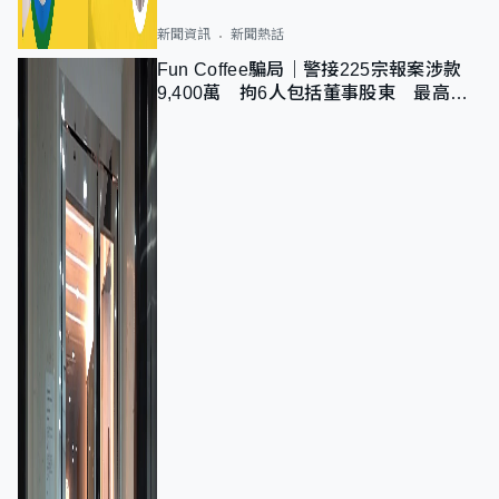
新聞資訊
新聞熱話
Fun Coffee騙局｜警接225宗報案涉款
9,400萬 拘6人包括董事股東 最高金
額一宗涉近千萬