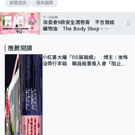
新聞資訊
兩岸國際
下一則新聞
消委會9款安全潤唇膏 不含致癌
礦物油 The Body Shop、
L’Occitane上榜！一款$38入手
推薦閱讀
小紅書大曬「BB展戰績」 博主：後悔
沒帶行李箱 職員揭重複入會「阻止唔
到」