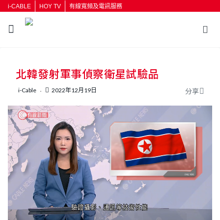
i-CABLE
HOY TV
有線寬頻及電訊服務
返回
北韓發射軍事偵察衛星試驗品
按輸入鍵開始搜尋
i-Cable
2022年12月19日
分享
L
U
o