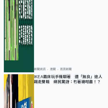
新聞資訊
港聞
首頁新聞
IKEA霸床玩手機瞓著 遭「無良」途人
踢走雙鞋 網民驚訝：冇著襪咁盡！？