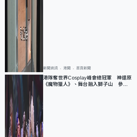
新聞資訊
港聞
首頁新聞
港隊奪世界Cosplay峰會總冠軍 神還原
《魔物獵人》、舞台融入獅子山 參賽
者：讓大家認識香港