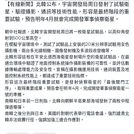
n
【有線新聞】北韓公布，宇宙開發局周日發射了試驗衛
a
m
d
u
星，驗證攝影、通訊等技術性能，形容是最終階段的重
e
t
d
e
:
要試驗，預告明年4月就會完成開發軍事偵察衛星。
5
4
.
朝中社報道，北韓宇宙開發局周日將一枚衛星試驗品，以高仰角發
3
8
射到500公里高空。
%
在模擬宇宙環境中，測試了試驗品上安裝的20米分辨率試驗用全色
攝影機、兩台多光譜相機、圖像發射機及多波段收發機等。
北韓形容這枚在平安北道西海衛星發射場升空的衛星試驗品，在最
適合環境中驗證了地面控制系統操作攝影裝備的可靠性，並評估數
據傳輸處理能力及安全性。宣稱在攝影機運用技術、通訊裝置及地
面控制系統性能上，都達成了重要技術指標。
形容這次最終階段重要試驗，是發射偵察衛星的「最後關門工
序」，取得重要成果，預告會在明年4月，完成開發軍事偵察衛星一
號的準備。
南韓和日本前一日則指，北韓向朝鮮半島東部海域發射了兩枚中程
彈道導彈。
南韓之後分別與日本、美國的對朝代表舉行電話會議，強烈譴責北
韓非法挑釁行徑，強調加強三邊合作應對。