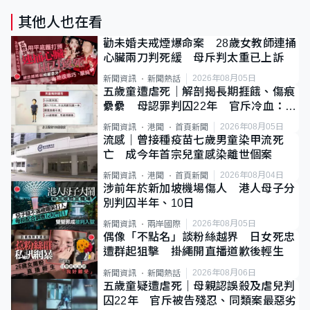
其他人也在看
勸未婚夫戒煙爆命案 28歲女教師連捅
心臟兩刀判死緩 母斥判太重已上訴
2026年08月05日
新聞資訊
新聞熱話
五歲童遭虐死｜解剖揭長期捱餓、傷痕
纍纍 母認罪判囚22年 官斥冷血：同
類案最惡劣
2026年08月05日
新聞資訊
港聞
首頁新聞
流感｜曾接種疫苗七歲男童染甲流死
亡 成今年首宗兒童感染離世個案
2026年08月04日
新聞資訊
港聞
首頁新聞
涉前年於新加坡機場傷人 港人母子分
別判囚半年、10日
2026年08月05日
新聞資訊
兩岸國際
偶像「不點名」談粉絲越界 日女死忠
遭群起狙擊 掛繩開直播道歉後輕生
2026年08月06日
新聞資訊
新聞熱話
五歲童疑遭虐死｜母親認誤殺及虐兒判
囚22年 官斥被告殘忍、同類案最惡劣