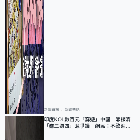
新聞資訊
新聞熱話
印度KOL數百元「窮遊」中國 靠接濟
「嫌三嫌四」惹爭議 網民：不歡迎劣
質旅客