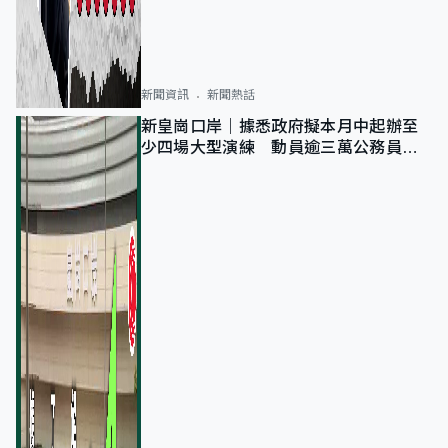
新聞資訊
新聞熱話
新皇崗口岸｜據悉政府擬本月中起辦至
少四場大型演練 動員逾三萬公務員人
次測試