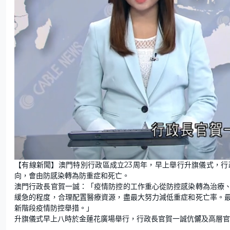
L
U
o
n
【有線新聞】澳門特別行政區成立23周年，早上舉行升旗儀式，
a
m
d
u
向，會由防感染轉為防重症和死亡。
e
t
d
e
:
澳門行政長官賀一誠：「疫情防控的工作重心從防控感染轉為治療
6
1
緩急的程度，合理配置醫療資源，盡最大努力減低重症和死亡率。
.
6
新階段疫情防控舉措。」
6
%
升旗儀式早上八時於金蓮花廣場舉行，行政長官賀一誠伉儷及高層官