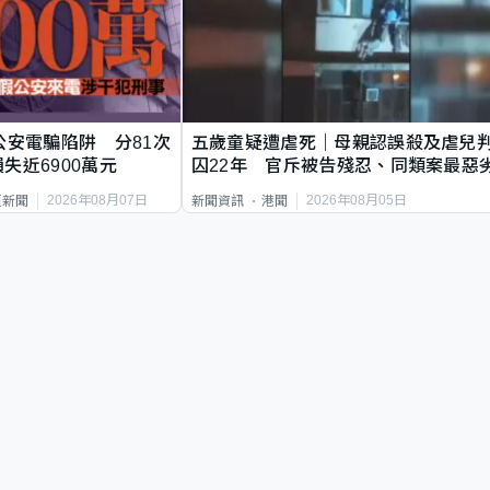
公安電騙陷阱 分81次
五歲童疑遭虐死｜母親認誤殺及虐兒
失近6900萬元
囚22年 官斥被告殘忍、同類案最惡
2026年08月07日
2026年08月05日
頁新聞
新聞資訊
港聞