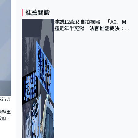
推薦閱讀
涉誘12歲女自拍祼照 「A0」男
捱足年半冤獄 法官推翻裁決：抄
錯標點
政策方
情輕重
政府，