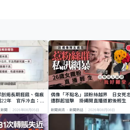
解剖揭長期捱餓、傷痕
偶像「不點名」談粉絲越界 日女死
22年 官斥冷血：同
遭群起狙擊 掛繩開直播道歉後輕生
2026年08月05日
2026年08月06日
頁新聞
新聞資訊
新聞熱話