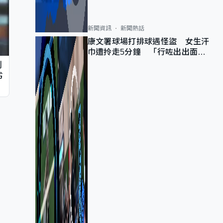
新聞資訊
新聞熱話
康文署球場打排球遇怪盜 女生汗
巾遭拎走5分鐘 「行咗出出面唔
知做乜」
判
劣