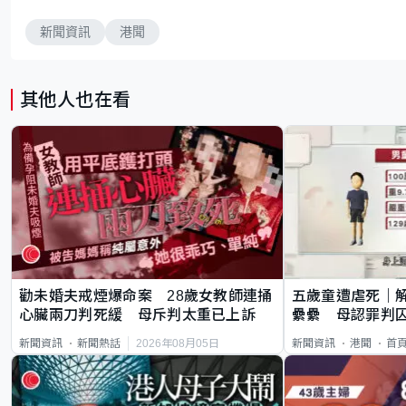
新聞資訊
港聞
其他人也在看
勸未婚夫戒煙爆命案 28歲女教師連捅
五歲童遭虐死｜
心臟兩刀判死緩 母斥判太重已上訴
纍纍 母認罪判囚
類案最惡劣
2026年08月05日
新聞資訊
新聞熱話
新聞資訊
港聞
首