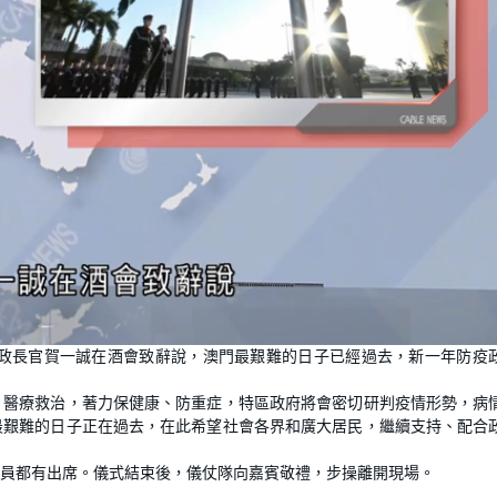
行政長官賀一誠在酒會致辭說，澳門最艱難的日子已經過去，新一年防疫
、醫療救治，著力保健康、防重症，特區政府將會密切研判疫情形勢，病
最艱難的日子正在過去，在此希望社會各界和廣大居民，繼續支持、配合
員都有出席。儀式結束後，儀仗隊向嘉賓敬禮，步操離開現場。