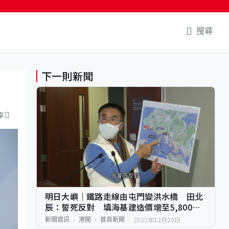
搜尋
下一則新聞
享
明日大嶼｜鐵路走線由屯門變洪水橋 田北
辰：誓死反對 填海基建造價增至5,800億
元
2022年12月20日
新聞資訊
港聞
首頁新聞