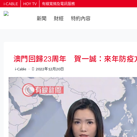
i-CABLE
HOY TV
有線寬頻及電訊服務
新聞
財經
特約內容
返回
澳門回歸23周年 賀一誠：來年防疫
i-Cable
2022年12月20日