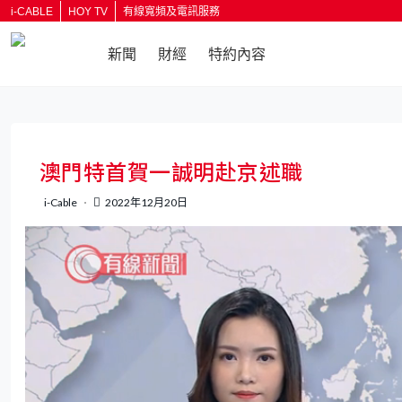
i-CABLE
HOY TV
有線寬頻及電訊服務
新聞
財經
特約內容
返回
澳門特首賀一誠明赴京述職
i-Cable
2022年12月20日