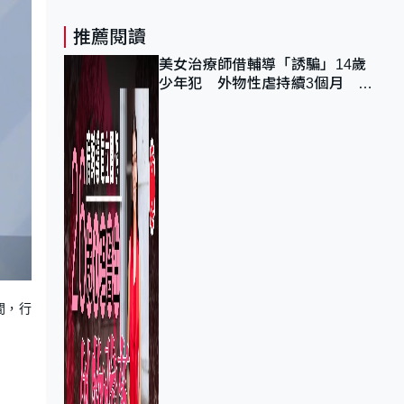
推薦閱讀
美女治療師借輔導「誘騙」14歲
少年犯 外物性虐持續3個月 受
害者母：要保護其他人
間，行