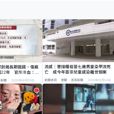
流感｜曾接種疫苗七歲男童染甲流死
解剖揭長期捱餓、傷痕
亡 成今年首宗兒童感染離世個案
22年 官斥冷血：同
2026年08月04日
新聞資訊
港聞
首頁新聞
2026年08月05日
頁新聞