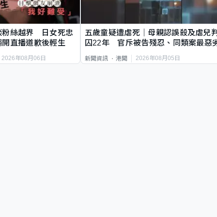
談粉絲越界 日女死忠
五歲童疑遭虐死｜母親認誤殺及虐兒
繩開直播道歉後輕生
囚22年 官斥被告殘忍、同類案最惡
2026年08月06日
2026年08月05日
新聞資訊
港聞