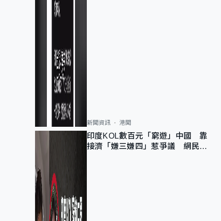
新聞資訊
港聞
印度KOL數百元「窮遊」中國 靠
接濟「嫌三嫌四」惹爭議 網民：
不歡迎劣質旅客