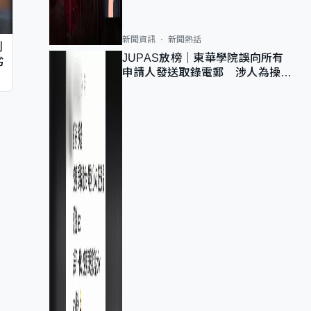
新聞資訊
新聞熱話
判
JUPAS放榜｜東華學院誤向所有
劣
申請人發送取錄電郵 涉人為操作
疏忽、影響11,139人