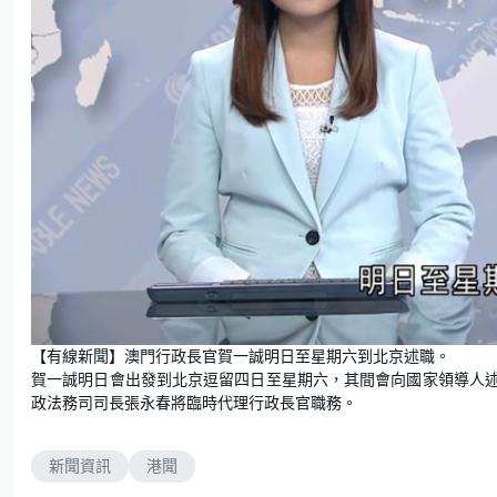
U
n
【有線新聞】澳門行政長官賀一誠明日至星期六到北京述職。
m
u
賀一誠明日會出發到北京逗留四日至星期六，其間會向國家領導人
t
e
政法務司司長張永春將臨時代理行政長官職務。
新聞資訊
港聞