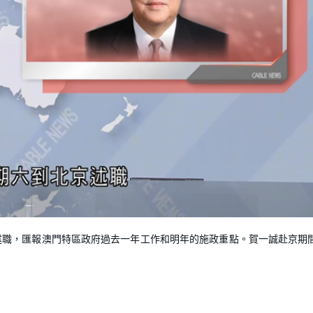
L
o
a
d
述職，匯報澳門特區政府過去一年工作和明年的施政重點。賀一誠赴京期
e
d
:
1
0
0
.
0
0
%