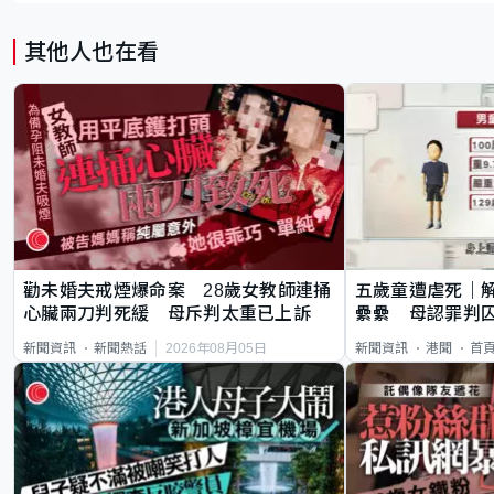
其他人也在看
勸未婚夫戒煙爆命案 28歲女教師連捅
五歲童遭虐死｜
心臟兩刀判死緩 母斥判太重已上訴
纍纍 母認罪判囚
類案最惡劣
2026年08月05日
新聞資訊
新聞熱話
新聞資訊
港聞
首