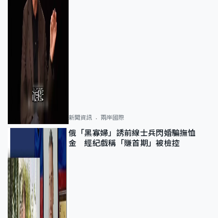
新聞資訊
兩岸國際
俄「黑寡婦」誘前線士兵閃婚騙撫恤
金 經紀戲稱「賺首期」被檢控