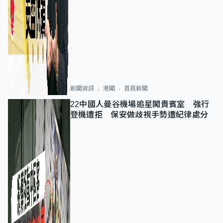
新聞資訊
港聞
首頁新聞
22中國人曼谷機場追星闖貴賓室 強行
登機遭拒 保安做歧視手勢遭紀律處分