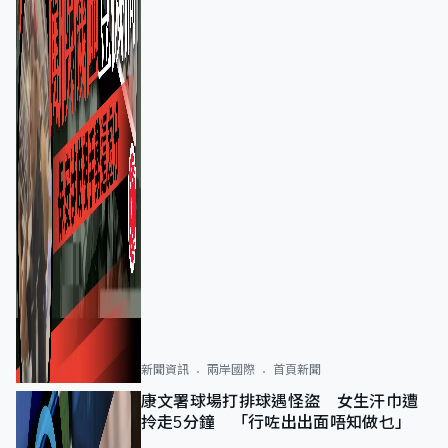
新聞資訊
兩岸國際
首頁新聞
康文署球場打排球遇怪盜 女生汗巾遭
拎走5分鐘 「行咗出出面唔知做乜」