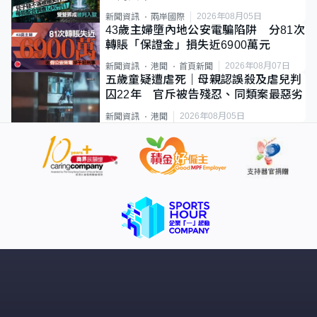
2026年08月05日
新聞資訊
兩岸國際
43歲主婦墮內地公安電騙陷阱 分81次
轉賬「保證金」損失近6900萬元
2026年08月07日
新聞資訊
港聞
首頁新聞
五歲童疑遭虐死｜母親認誤殺及虐兒判
囚22年 官斥被告殘忍、同類案最惡劣
2026年08月05日
新聞資訊
港聞