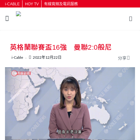
i-CABLE
HOY TV
有線寬頻及電訊服務
返回
英格蘭聯賽盃16強 曼聯2:0般尼
按輸入鍵開始搜尋
i-Cable
2022年12月22日
分享
L
U
o