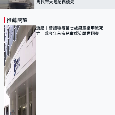
馬民眾大陸配偶優先
推薦閱讀
流感｜曾接種疫苗七歲男童染甲流死
亡 成今年首宗兒童感染離世個案