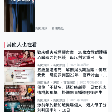
新聞資訊
新聞熱話
其他人也在看
勸未婚夫戒煙爆命案 28歲女教師連捅
心臟兩刀判死緩 母斥判太重已上訴
2026年08月05日
新聞資訊
新聞熱話
五歲童遭虐死｜解剖揭長期捱餓、傷痕
纍纍 母認罪判囚22年 官斥冷血：同
類案最惡劣
2026年08月05日
新聞資訊
港聞
首頁新聞
偶像「不點名」談粉絲越界 日女死忠
遭群起狙擊 掛繩開直播道歉後輕生
2026年08月06日
新聞資訊
新聞熱話
涉前年於新加坡機場傷人 港人母子分
別判囚半年、10日