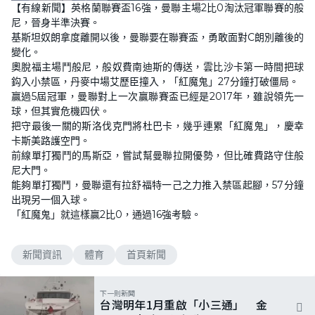
n
【有線新聞】英格蘭聯賽盃16強，曼聯主場2比0淘汰冠軍聯賽的般
a
m
d
u
尼，晉身半準決賽。
e
t
d
e
基斯坦奴朗拿度離開以後，曼聯要在聯賽盃，勇敢面對C朗別離後的
:
7
變化。
1
奧脫福主場鬥般尼，般奴費南迪斯的傳送，雲比沙卡第一時間把球
.
3
鈎入小禁區，丹麥中場艾歷臣撞入，「紅魔鬼」27分鐘打破僵局。
7
%
贏過5屆冠軍，曼聯對上一次贏聯賽盃已經是2017年，雖說領先一
球，但其實危機四伏。
把守最後一關的斯洛伐克門將杜巴卡，幾乎連累「紅魔鬼」，慶幸
卡斯美路護空門。
前線單打獨鬥的馬斯亞，嘗試幫曼聯拉開優勢，但比確費路守住般
尼大門。
能夠單打獨鬥，曼聯還有拉舒福特一己之力推入禁區起腳，57分鐘
出現另一個入球。
「紅魔鬼」就這樣贏2比0，通過16強考驗。
新聞資訊
體育
首頁新聞
下一則新聞
台灣明年1月重啟「小三通」 金