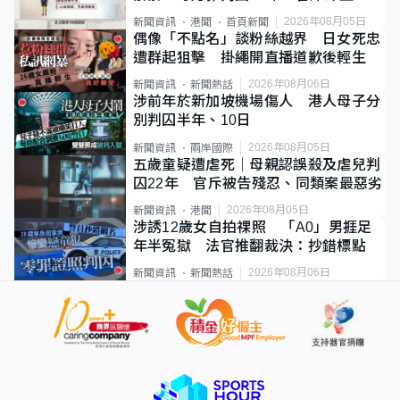
類案最惡劣
2026年08月05日
新聞資訊
港聞
首頁新聞
偶像「不點名」談粉絲越界 日女死忠
遭群起狙擊 掛繩開直播道歉後輕生
2026年08月06日
新聞資訊
新聞熱話
涉前年於新加坡機場傷人 港人母子分
別判囚半年、10日
2026年08月05日
新聞資訊
兩岸國際
五歲童疑遭虐死｜母親認誤殺及虐兒判
囚22年 官斥被告殘忍、同類案最惡劣
2026年08月05日
新聞資訊
港聞
涉誘12歲女自拍祼照 「A0」男捱足
年半冤獄 法官推翻裁決：抄錯標點
2026年08月06日
新聞資訊
新聞熱話