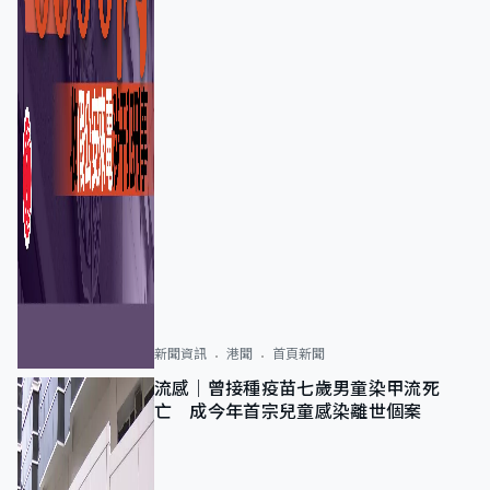
新聞資訊
港聞
首頁新聞
流感｜曾接種疫苗七歲男童染甲流死
亡 成今年首宗兒童感染離世個案