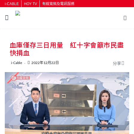
i-CABLE
HOY TV
有線寬頻及電訊服務
返回
血庫僅存三日用量 紅十字會籲市民盡
按輸入鍵開始搜尋
快捐血
i-Cable
2022年12月22日
分享