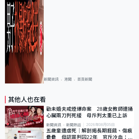
新聞資訊
港聞
首頁新聞
其他人也在看
勸未婚夫戒煙爆命案 28歲女教師連捅
心臟兩刀判死緩 母斥判太重已上訴
2026年08月05日
新聞資訊
新聞熱話
五歲童遭虐死｜解剖揭長期捱餓、傷痕
纍纍 母認罪判囚22年 官斥冷血：同