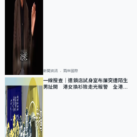
新聞資訊
兩岸國際
一線搜查｜連鎖店試身室布簾突遭陌生
男扯開 港女換衫險走光報警 全港分
店急換實體門