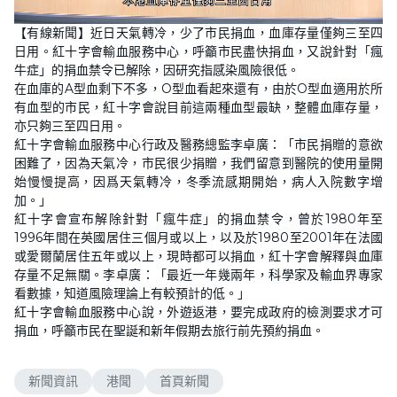
L
U
o
n
【有線新聞】近日天氣轉冷，少了市民捐血，血庫存量僅夠三至四
a
m
d
u
日用。紅十字會輸血服務中心，呼籲市民盡快捐血，又說針對「瘋
e
t
d
e
牛症」的捐血禁令已解除，因研究指感染風險很低。
:
4
在血庫的A型血剩下不多，O型血看起來還有，由於O型血適用於所
5
有血型的市民，紅十字會說目前這兩種血型最缺，整體血庫存量，
.
3
亦只夠三至四日用。
8
%
紅十字會輸血服務中心行政及醫務總監李卓廣：「市民捐贈的意欲
困難了，因為天氣冷，市民很少捐贈，我們留意到醫院的使用量開
始慢慢提高，因爲天氣轉冷，冬季流感期開始，病人入院數字增
加。」
紅十字會宣布解除針對「瘋牛症」的捐血禁令，曾於1980年至
1996年間在英國居住三個月或以上，以及於1980至2001年在法國
或愛爾蘭居住五年或以上，現時都可以捐血，紅十字會解釋與血庫
存量不足無關。李卓廣：「最近一年幾兩年，科學家及輸血界專家
看數據，知道風險理論上有較預計的低。」
紅十字會輸血服務中心說，外遊返港，要完成政府的檢測要求才可
捐血，呼籲市民在聖誕和新年假期去旅行前先預約捐血。
新聞資訊
港聞
首頁新聞