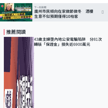
下一則新聞
廣州市民傾向在家做節做冬 酒樓
生意不似預期僅得10枱客
推薦閱讀
43歲主婦墮內地公安電騙陷阱 分81次
轉賬「保證金」損失近6900萬元