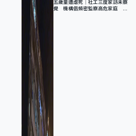
五歲童遭虐死｜社工三度家訪未察
覺 機構倡頻密監察高危家庭 管
浩鳴籲加強跨部門協作