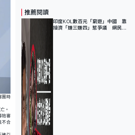
推薦閱讀
印度KOL數百元「窮遊」中國 靠
接濟「嫌三嫌四」惹爭議 網民：
不歡迎劣質旅客
審團時
死亡。
導陪審
且不合
正確引