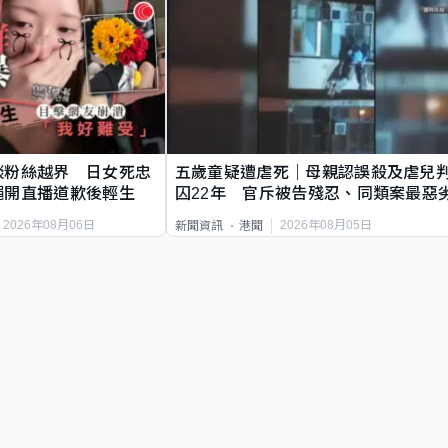
談粉絲越界 日女死忠
五歲童疑遭虐死｜母親認誤殺及虐兒
繩開直播道歉後輕生
囚22年 官斥被告殘忍、同類案最惡
2026年08月06日
2026年08月05日
新聞資訊
港聞