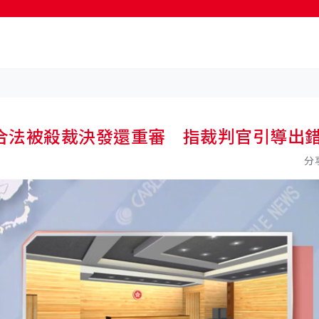
按輸入鍵開始搜尋
合法被殺裁決發還重審 指裁判官引導出
分