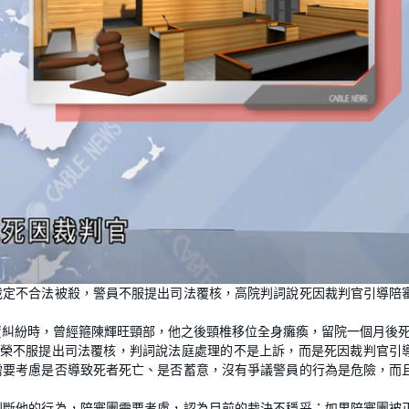
裁定不合法被殺，警員不服提出司法覆核，高院判詞說死因裁判官引導陪
車資糾紛時，曾經箍陳輝旺頸部，他之後頸椎移位全身癱瘓，留院一個月後
林偉榮不服提出司法覆核，判詞說法庭處理的不是上訴，而是死因裁判官引
需要考慮是否導致死者死亡、是否蓄意，沒有爭議警員的行為是危險，而
判斷他的行為，陪審團需要考慮，認為目前的裁決不穩妥；如果陪審團被