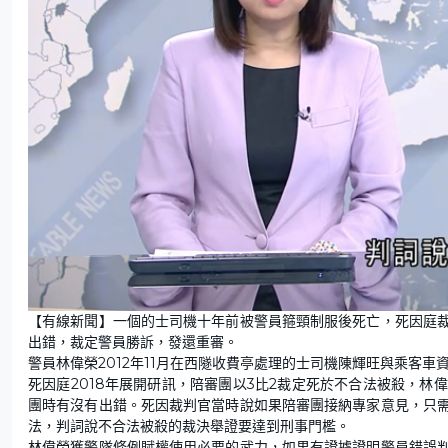
L
U
o
n
【有線新聞】一個的士司機十年前被警員箍頸制服後死亡，死因庭
a
m
d
u
出錯，裁定警員勝訴，發還重審。
e
t
d
e
:
警員林偉榮2012年11月在西隧收費亭處理的士司機陳輝旺與乘客
5
2
死因庭2018年展開研訊，陪審團以3比2裁定死於不合法被殺，
.
0
團時有沒有出錯。死因裁判官當時說如果陪審團接納專家意見，只
2
%
法，判詞說不合法被殺的裁決舉證要達到刑事門檻。
林偉榮獲警隊條例賦權使用必要的武力，如果有證據證明警員錯誤