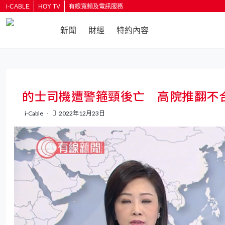
i-CABLE
HOY TV
有線寬頻及電訊服務
新聞
財經
特約內容
返回
的士司機遭警箍頸後亡 高院推翻不
i-Cable
2022年12月23日