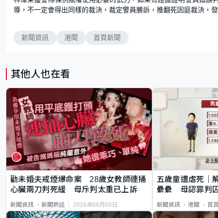
導，不一定會得出同樣的裁決，裁定警員勝訴，推翻死因庭裁決，
新聞資訊
港聞
首頁新聞
其他人也在看
勸未婚夫戒煙爆命案 28歲女教師連捅
五歲童遭虐死｜
心臟兩刀判死緩 母斥判太重已上訴
纍纍 母認罪判囚
類案最惡劣
2026年08月05日
新聞資訊
新聞熱話
新聞資訊
港聞
首