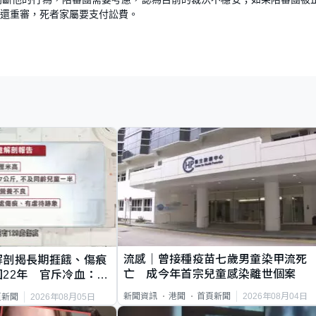
發還重審，死者家屬要支付訟費。
流感｜曾接種疫苗七歲男童染甲流死
解剖揭長期捱餓、傷痕
亡 成今年首宗兒童感染離世個案
22年 官斥冷血：同
2026年08月04日
新聞資訊
港聞
首頁新聞
2026年08月05日
頁新聞