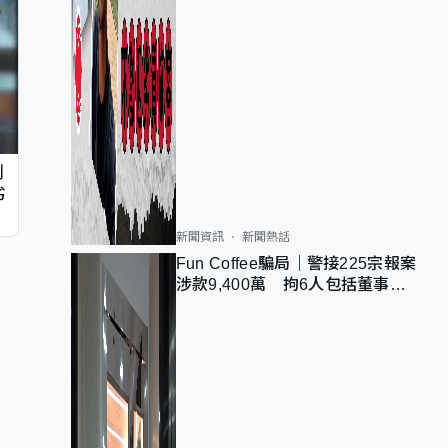
判
劣
新聞資訊
新聞熱話
Fun Coffee騙局｜警接225宗報案
涉款9,400萬 拘6人包括董事股
東 最高金額一宗涉近千萬