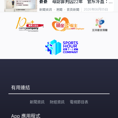
纍纍 母認罪判囚22年 官斥冷血：同
類案最惡劣
2026年08月05日
新聞資訊
港聞
首頁新聞
有用連結
新聞資訊
財經資訊
電視節目表
App
應用程式