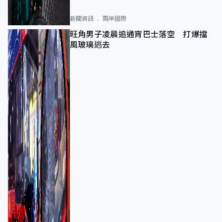
新聞資訊
兩岸國際
旺角男子凌晨追通宵巴士落空 打爆擋
風玻璃逃去