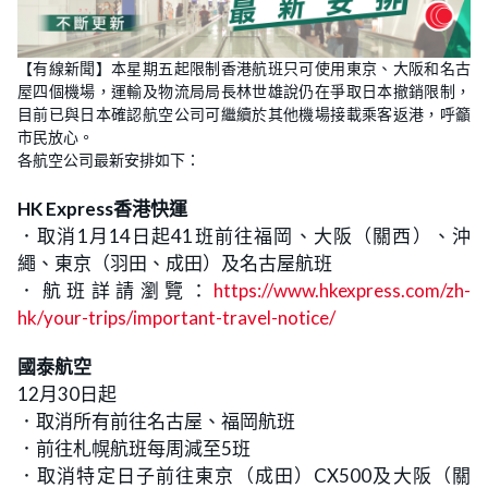
【有線新聞】本星期五起限制香港航班只可使用東京、大阪和名古
屋四個機場，運輸及物流局局長林世雄說仍在爭取日本撤銷限制，
目前已與日本確認航空公司可繼續於其他機場接載乘客返港，呼籲
市民放心。
各航空公司最新安排如下：
HK Express香港快運
．取消1月14日起41班前往福岡、大阪（關西）、沖
繩、東京（羽田、成田）及名古屋航班
．航班詳請瀏覽：
https://www.hkexpress.com/zh-
hk/your-trips/important-travel-notice/
國泰航空
12月30日起
．取消所有前往名古屋、福岡航班
．前往札幌航班每周減至5班
．取消特定日子前往東京（成田）CX500及大阪（關