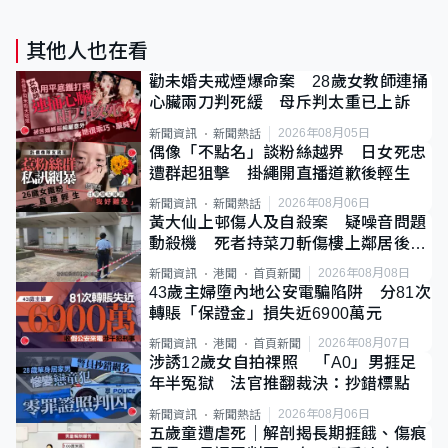
其他人也在看
勸未婚夫戒煙爆命案 28歲女教師連捅
心臟兩刀判死緩 母斥判太重已上訴
2026年08月05日
新聞資訊
新聞熱話
偶像「不點名」談粉絲越界 日女死忠
遭群起狙擊 掛繩開直播道歉後輕生
2026年08月06日
新聞資訊
新聞熱話
黃大仙上邨傷人及自殺案 疑噪音問題
動殺機 死者持菜刀斬傷樓上鄰居後墮
斃
2026年08月08日
新聞資訊
港聞
首頁新聞
43歲主婦墮內地公安電騙陷阱 分81次
轉賬「保證金」損失近6900萬元
2026年08月07日
新聞資訊
港聞
首頁新聞
涉誘12歲女自拍祼照 「A0」男捱足
年半冤獄 法官推翻裁決：抄錯標點
2026年08月06日
新聞資訊
新聞熱話
五歲童遭虐死｜解剖揭長期捱餓、傷痕