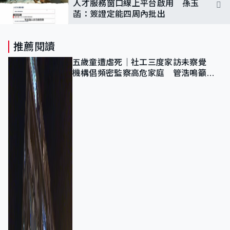
人才服務窗口線上平台啟用 孫玉
菡：簽證定能四周內批出
推薦閱讀
五歲童遭虐死｜社工三度家訪未察覺
機構倡頻密監察高危家庭 管浩鳴籲加
強跨部門協作