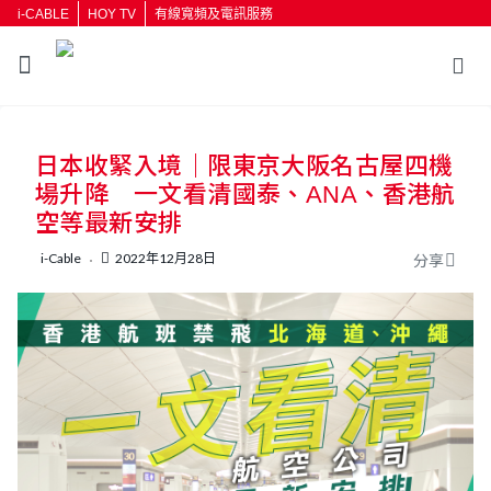
i-CABLE
HOY TV
有線寬頻及電訊服務
返回
日本收緊入境｜限東京大阪名古屋四機
按輸入鍵開始搜尋
場升降 一文看清國泰、ANA、香港航
空等最新安排
i-Cable
2022年12月28日
分享