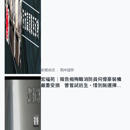
新聞資訊
兩岸國際
宏福苑｜報告揭殉職消防員何偉豪裝備
嚴重受損 曾嘗試逃生、惜別無選擇下
棄裝備墮樓