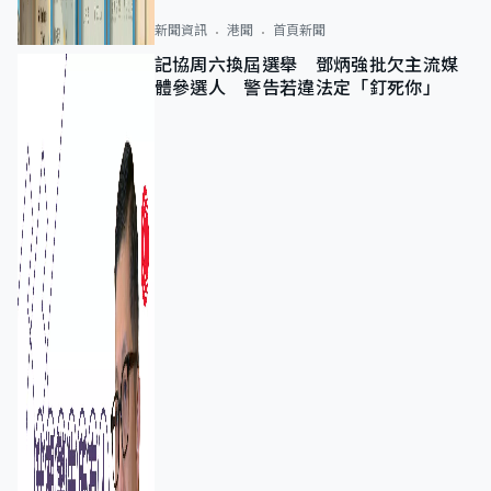
新聞資訊
港聞
首頁新聞
記協周六換屆選舉 鄧炳強批欠主流媒
體參選人 警告若違法定「釘死你」