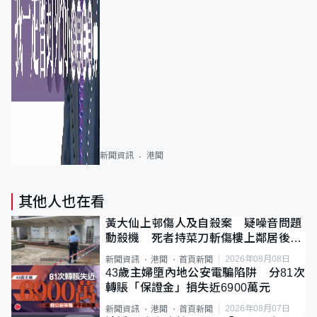
新聞資訊
港聞
其他人也在看
黃大仙上邨傷人及自殺案 疑噪音問題
動殺機 死者持菜刀斬傷樓上鄰居後墮
斃
2026年08月08日
新聞資訊
港聞
首頁新聞
43歲主婦墮內地公安電騙陷阱 分81次
轉賬「保證金」損失近6900萬元
2026年08月07日
新聞資訊
港聞
首頁新聞