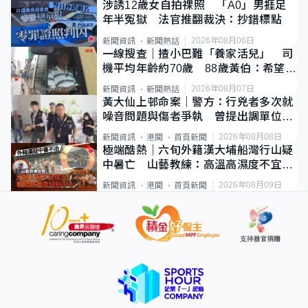
涉誘12歲女自拍祼照 「A0」男捱足
年半冤獄 法官推翻裁決：抄錯標點
2026年08月06日
新聞資訊
新聞熱話
一線搜查｜揸小巴難「養家活兒」 司
機平均年齡約70歲 88歲黃伯：希望一
直揸落去
2026年08月07日
新聞資訊
新聞熱話
黃大仙上邨命案｜警方：行兇者多次就
噪音問題與傷者爭執 曾提出調單位已
獲批
2026年08月08日
新聞資訊
港聞
首頁新聞
極端酷熱｜六旬外籍漢大埔船灣行山疑
中暑亡 山藝教練：高溫高濕度不宜遠
足
2026年08月09日
新聞資訊
港聞
首頁新聞