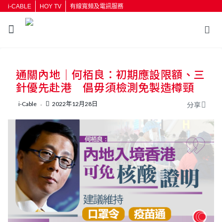
i-CABLE
HOY TV
有線寬頻及電訊服務
返回
通關內地｜何栢良：初期應設限額、三
按輸入鍵開始搜尋
針優先赴港 倡毋須檢測免製造樽頸
i-Cable
2022年12月28日
分享