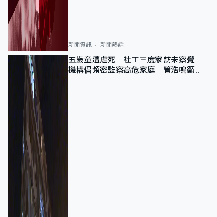
新聞資訊
新聞熱話
五歲童遭虐死｜社工三度家訪未察覺
機構倡頻密監察高危家庭 管浩鳴籲加
強跨部門協作