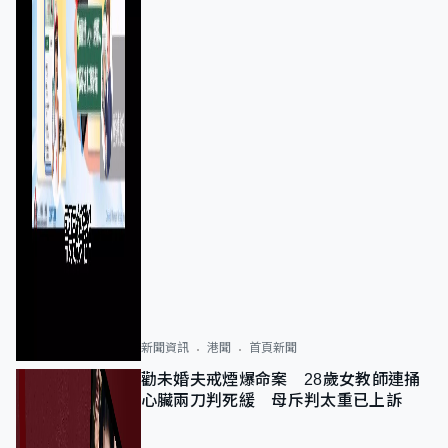
新聞資訊
港聞
首頁新聞
勸未婚夫戒煙爆命案 28歲女教師連捅
心臟兩刀判死緩 母斥判太重已上訴