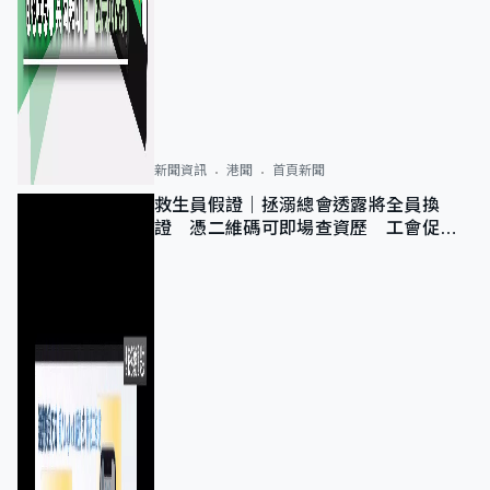
新聞資訊
港聞
首頁新聞
救生員假證｜拯溺總會透露將全員換
證 憑二維碼可即場查資歷 工會促加
強巡查