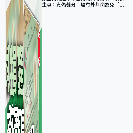
生員：真偽難分 爆有外判商為免「封
池」沒做足檢查