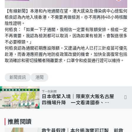
【有線新聞】本港和內地通關在望，港大感染及傳染病中心總監何
栢良認為內地入境香港，不需要再做檢測，亦不用再持48小時核酸
陰性證明。
何栢良：「如果一下子通關，我相信一定要有限額安排。檢疫一定
不再需要，我認為檢測都可以取消，因為如果有檢測，會製造很多
不必要樽頸。」
何栢良認為通關初期應設限額，又建議內地人已打三針疫苗可優先
赴港，而香港應把握內地防疫政策改變的機會，加快全面復常包括
取消確診和密切接觸者隔離要求，口罩令和疫苗通行證可以維持。
新聞資訊
港聞
下一則新聞
日本收緊入境｜限東京大阪名古屋
四機場升降 一文看清國泰、
ANA、香港航空等最新安排
推薦閱讀
救生員假證｜本台揭淘寶可訂製 前救