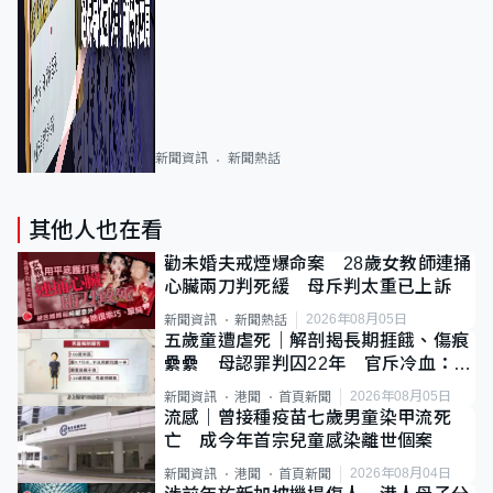
新聞資訊
新聞熱話
其他人也在看
勸未婚夫戒煙爆命案 28歲女教師連捅
心臟兩刀判死緩 母斥判太重已上訴
2026年08月05日
新聞資訊
新聞熱話
五歲童遭虐死｜解剖揭長期捱餓、傷痕
纍纍 母認罪判囚22年 官斥冷血：同
類案最惡劣
2026年08月05日
新聞資訊
港聞
首頁新聞
流感｜曾接種疫苗七歲男童染甲流死
亡 成今年首宗兒童感染離世個案
2026年08月04日
新聞資訊
港聞
首頁新聞