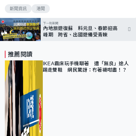
新聞資訊
港聞
下一則新聞
內地旅遊復蘇 料元旦、春節迎高
峰期 跨省、出國遊備受青睞
推薦閱讀
IKEA霸床玩手機瞓著 遭「無良」途人
踢走雙鞋 網民驚訝：冇著襪咁盡！？