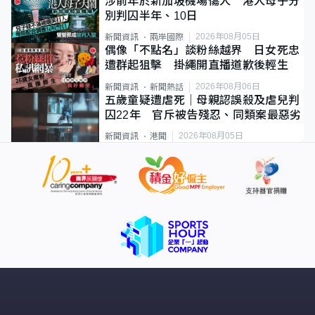
涉前年於新加坡機場傷人 港人母子分
別判囚半年、10日
2026年08月05日
新聞資訊
兩岸國際
偶像「不點名」談粉絲越界 日女死忠
遭群起狙擊 掛繩開直播道歉後輕生
2026年08月06日
新聞資訊
新聞熱話
五歲童疑遭虐死｜母親認誤殺及虐兒判
囚22年 官斥被告殘忍、同類案最惡劣
2026年08月05日
新聞資訊
港聞