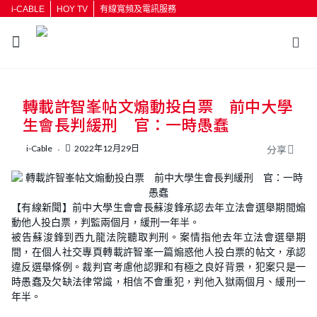
i-CABLE
HOY TV
有線寬頻及電訊服務
返回
轉載許智峯帖文煽動投白票 前中大學
按輸入鍵開始搜尋
生會長判緩刑 官：一時愚蠢
i-Cable
2022年12月29日
分享
【有線新聞】前中大學生會會長蘇浚鋒承認去年立法會選舉期間煽
動他人投白票，判監兩個月，緩刑一年半。
被告蘇浚鋒到西九龍法院聽取判刑。案情指他去年立法會選舉期
間，在個人社交專頁轉載許智峯一篇煽惑他人投白票的帖文，承認
違反選舉條例。裁判官考慮他認罪和有極之良好背景，犯案只是一
時愚蠢及欠缺法律常識，相信不會重犯，判他入獄兩個月、緩刑一
年半。