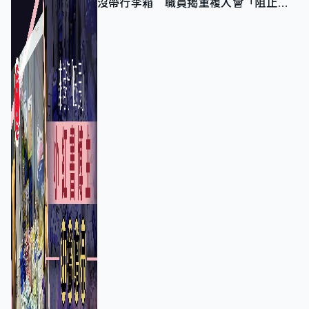
沒帶行李箱 職員揭重複入會「阻止唔
到」