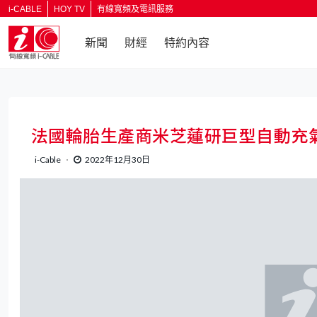
i-CABLE
HOY TV
有線寬頻及電訊服務
新聞
財經
特約內容
返回
法國輪胎生產商米芝蓮研巨型自動充
i-Cable
2022年12月30日