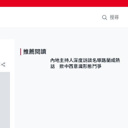
搜尋
推薦閱讀
內地主持人深度訪談名導路蘭成熱
享
話 掀中西意識形態鬥爭