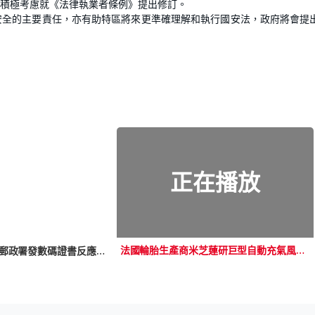
積極考慮就《法律執業者條例》提出修訂。
安全的主要責任，亦有助特區將來更準確理解和執行國安法，政府將會提
正在播放
法國輪胎生產商米芝蓮研巨型自動充氣風帆 料可節省兩成燃油
日日有頭條：00年郵政署發數碼證書反應未如理想