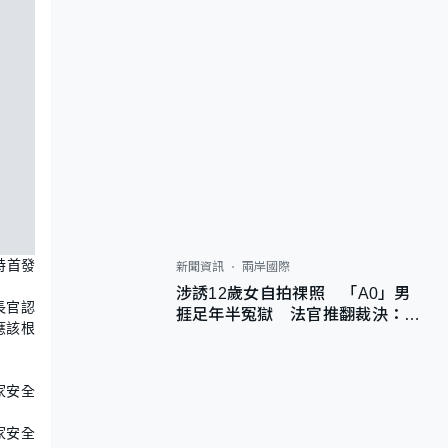
特首發
新聞資訊
兩岸國際
涉誘12歲女自拍祼照 「A0」男
長官認
捱足年半冤獄 法官推翻裁決：抄
應該根
錯標點
家安全
家安全