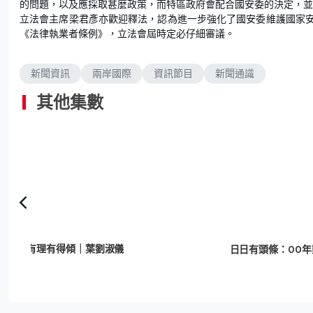
的問題，以及應採取甚麼政策，而特區政府會配合國安委的決定，並
立法會主席梁君彥亦歡迎釋法，認為進一步強化了國安委維護國家
《法律執業者條例》，立法會屆時定必仔細審議。
新聞資訊
兩岸國際
資訊節目
新聞通識
其他集數
有理有得傾｜葉劉淑儀
意義】詠春—承傳與發揚．上 葉問親傳弟子：學生愈聰明葉問愈願教