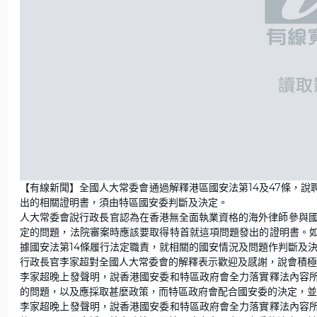
【有線新聞】全國人大常委會通過解釋港區國安法第14及47條，
出的相關證明書，須由特區國安委判斷及決定。
人大常委會說行政長官認為在香港無全面執業資格的海外律師參與國
定的問題，法院審案時應該要取得特首就這項問題發出的證明書。
據國安法第14條履行法定職責，就相關的國安情況及問題作判斷及
行政長官李家超對全國人大常委會的解釋表示歡迎及感謝，說會積
李家超晚上發聲明，說香港國安委和特區政府會全力落實釋法內容
的問題，以及應採取甚麼政策，而特區政府會配合國安委的決定，並
李家超晚上發聲明，說香港國安委和特區政府會全力落實釋法內容