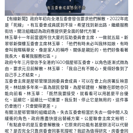
L
U
o
n
【有線新聞】政府年初向全港互委會發信要求他們解散，2022年底
a
m
d
u
是「死線」。有互委會成員感到不捨，希望找到新出路，繼續服務
e
t
d
e
街坊，關注組織認為政府應提供更全面的替代方案。
:
3
林玉華十一年前當選所住大廈的互助委員會主席，一做就五屆。新
6
翠邨新傑樓互委會主席林玉華：「他們有時未必叫我林姑娘，有時
.
1
會叫我暱稱華女，像是家人的稱呼、關係是親近的，他們好像看著
9
%
我長大，看著我服務社區。」
政府今年三月發信予全港約1600個屋邨互委會，以角色逐漸式微為
由，要求元旦前解散。林玉華：「我自己有不開心，覺得好像到了
自己手上才結束。」
互委會主席是屋邨管理諮詢委員會成員，可以在會上向房署反映意
見。林姑娘多年來一直為居民發聲，為屋邨建樹，解散在即她亦只
能向前看。林玉華：「既然我要接受，就看看可以用甚麼平台優
化、延續它，延續比一切重要。我反對、停止它是無用的，這件事
仍會進行，只會變得更差。」
有關注屋邨管理的組織認為，失去互委會相當於失去一個中間人及
緩衝的角色，政府應盡快提出替補方案。公屋聯會主席文裕明：
「有點倉卒的是互委會解散後，它原來的功能有甚麼辦法可以代替
呢？是否完全只靠房委會同事死撐呢？我認為值得研究，房委會同