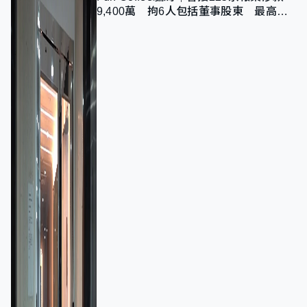
9,400萬 拘6人包括董事股東 最高金
額一宗涉近千萬