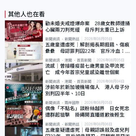
其他人也在看
勸未婚夫戒煙爆命案 28歲女教師連捅
心臟兩刀判死緩 母斥判太重已上訴
2026年08月05日
新聞資訊
新聞熱話
五歲童遭虐死｜解剖揭長期捱餓、傷痕
纍纍 母認罪判囚22年 官斥冷血：同
類案最惡劣
2026年08月05日
新聞資訊
港聞
首頁新聞
流感｜曾接種疫苗七歲男童染甲流死
亡 成今年首宗兒童感染離世個案
2026年08月04日
新聞資訊
港聞
首頁新聞
涉前年於新加坡機場傷人 港人母子分
別判囚半年、10日
2026年08月05日
新聞資訊
兩岸國際
偶像「不點名」談粉絲越界 日女死忠
遭群起狙擊 掛繩開直播道歉後輕生
2026年08月06日
新聞資訊
新聞熱話
五歲童疑遭虐死｜母親認誤殺及虐兒判