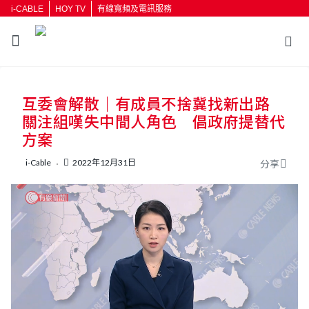
i-CABLE
HOY TV
有線寬頻及電訊服務
返回
互委會解散｜有成員不捨冀找新出路
按輸入鍵開始搜尋
關注組嘆失中間人角色 倡政府提替代
方案
i-Cable
2022年12月31日
分享