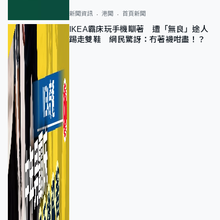
新聞資訊
港聞
首頁新聞
IKEA霸床玩手機瞓著 遭「無良」途人
踢走雙鞋 網民驚訝：冇著襪咁盡！？