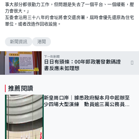
事大部分都很勤力工作，但問題是失去了一個平台、一個緩衝，壓
力會很大。」
互委會沿用三十八年的會址將會交還房署，屆時會優先還原為住宅
單位，或者改造作回收設施。
新聞資訊
港聞
下一則新聞
日日有頭條：00年郵政署發數碼證
書反應未如理想
推薦閱讀
新皇崗口岸｜據悉政府擬本月中起辦至
少四場大型演練 動員逾三萬公務員人
次測試