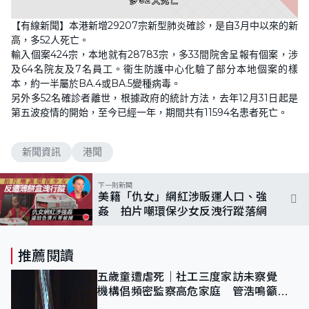
L
U
o
n
【有線新聞】本港新增29207宗新型肺炎確診，是自3月中以來的新
a
m
d
u
高，多52人死亡。
e
t
d
e
輸入個案424宗，本地就有28783宗，多33間院舍呈報有個案，涉
:
1
及64名院友及7名員工。衞生防護中心化驗了部分本地個案的樣
0
本，約一半屬於BA.4或BA.5變種病毒。
0
.
另外多52名確診者離世，根據政府的統計方法，去年12月31日起是
0
0
第五波疫情的開始，至今已經一年，期間共有11594名患者死亡。
%
新聞資訊
港聞
下一則新聞
美籍「仇女」網紅涉販運人口、強
姦 拍片嘲環保少女反洩行蹤落網
推薦閱讀
五歲童遭虐死｜社工三度家訪未察覺
機構倡頻密監察高危家庭 管浩鳴籲加
強跨部門協作