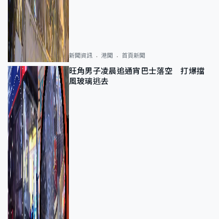
新聞資訊
港聞
首頁新聞
旺角男子凌晨追通宵巴士落空 打爆擋
風玻璃逃去