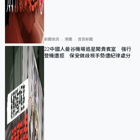
新聞資訊
港聞
首頁新聞
22中國人曼谷機場追星闖貴賓室 強行
登機遭拒 保安做歧視手勢遭紀律處分