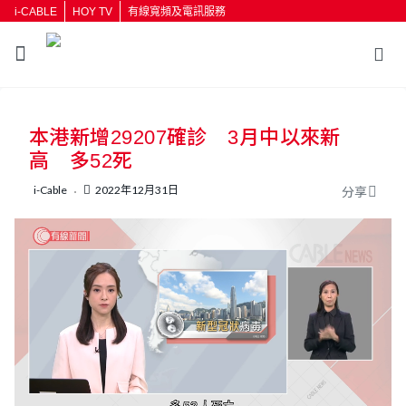
i-CABLE
HOY TV
有線寬頻及電訊服務
返回
本港新增29207確診 3月中以來新
按輸入鍵開始搜尋
高 多52死
i-Cable
2022年12月31日
分享