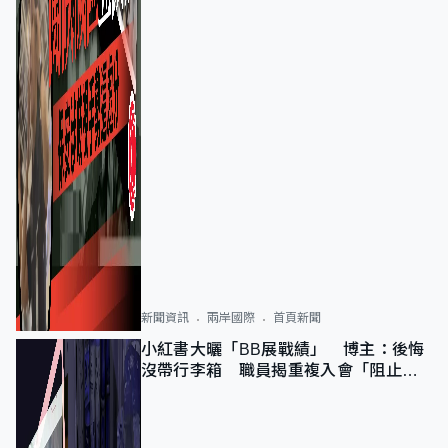
新聞資訊
兩岸國際
首頁新聞
小紅書大曬「BB展戰績」 博主：後悔
沒帶行李箱 職員揭重複入會「阻止唔
到」