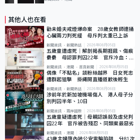
其他人也在看
勸未婚夫戒煙爆命案 28歲女教師連捅
心臟兩刀判死緩 母斥判太重已上訴
2026年08月05日
新聞資訊
新聞熱話
五歲童遭虐死｜解剖揭長期捱餓、傷痕
纍纍 母認罪判囚22年 官斥冷血：同
類案最惡劣
2026年08月05日
新聞資訊
港聞
首頁新聞
偶像「不點名」談粉絲越界 日女死忠
遭群起狙擊 掛繩開直播道歉後輕生
2026年08月06日
新聞資訊
新聞熱話
涉前年於新加坡機場傷人 港人母子分
別判囚半年、10日
2026年08月05日
新聞資訊
兩岸國際
五歲童疑遭虐死｜母親認誤殺及虐兒判
囚22年 官斥被告殘忍、同類案最惡劣
2026年08月05日
新聞資訊
港聞
43歲主婦墮內地公安電騙陷阱 分81次