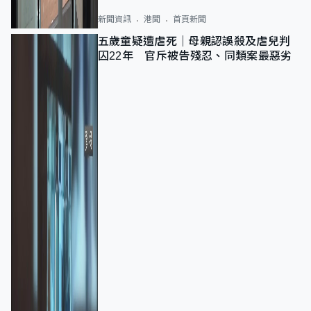
新聞資訊
港聞
首頁新聞
五歲童疑遭虐死｜母親認誤殺及虐兒判
囚22年 官斥被告殘忍、同類案最惡劣