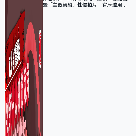
簽「主奴契約」性侵拍片 官斥濫用教
友信任、二審判囚9年