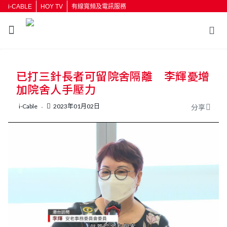
i-CABLE
HOY TV
有線寬頻及電訊服務
返回
已打三針長者可留院舍隔離 李輝憂增
按輸入鍵開始搜尋
加院舍人手壓力
i-Cable
2023年01月02日
分享