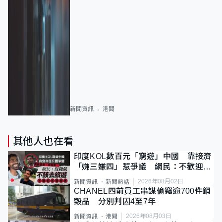
新聞資訊
港聞
其他人也在看
印度KOL數百元「窮遊」中國 靠接濟
「嫌三嫌四」惹爭議 網民：不歡迎劣
質旅客
2026年08月02日
新聞資訊
新聞熱話
CHANEL四前員工串謀偷竊逾700件銷
毀品 分別判囚4至7年
2026年08月03日
新聞資訊
港聞