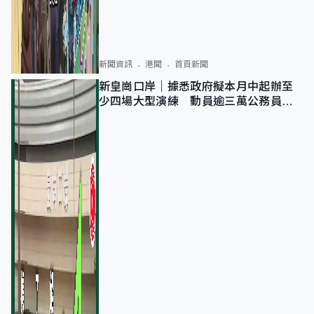
新聞資訊
港聞
首頁新聞
新皇崗口岸｜據悉政府擬本月中起辦至
少四場大型演練 動員逾三萬公務員人
次測試