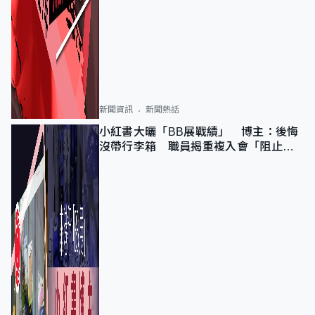
新聞資訊
新聞熱話
小紅書大曬「BB展戰績」 博主：後悔
沒帶行李箱 職員揭重複入會「阻止唔
到」