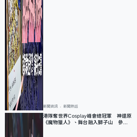
新聞資訊
新聞熱話
港隊奪世界Cosplay峰會總冠軍 神還原
《魔物獵人》、舞台融入獅子山 參賽
者：讓大家認識香港