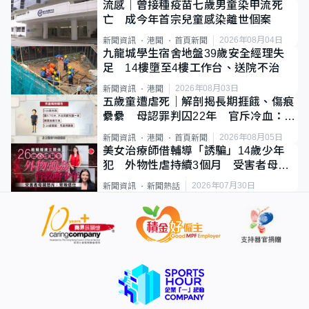
流感｜曾接種疫苗七歲男童染甲流死
亡 成今年首宗兒童感染離世個案
2026年08月04日
新聞資訊
港聞
首頁新聞
九龍城學生宿舍地盤39歲安全經理失
足 14樓墮至4樓工作台、送院不治
2026年08月03日
新聞資訊
港聞
五歲童遭虐死｜解剖揭長期捱餓、傷痕
纍纍 母認罪判囚22年 官斥冷血：同
類案最惡劣
2026年08月05日
新聞資訊
港聞
首頁新聞
美女治療師借輔導「誘騙」14歲少年
犯 外物性虐持續3個月 受害者母：
要保護其他人
2026年07月30日
新聞資訊
新聞熱話