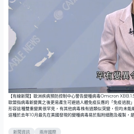
L
U
o
n
【有線新聞】歐洲疾病預防控制中心警告變種病毒Omicron XBB.
a
m
d
u
歐盟指病毒新變異之後更易產生可避過人體免疫反應的「免疫逃脫」
e
t
d
e
:
形容這種雙重變異很罕見，有其他病毒株有過類似突變，但均未能繼續
8
9
這種於去年10月最先在美國發現的變種病毒易於黏附細胞及複製，是至
.
1
4
%
新聞資訊
兩岸國際