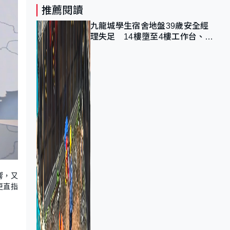
推薦閱讀
九龍城學生宿舍地盤39歲安全經
理失足 14樓墮至4樓工作台、送
院不治
響，又
更直指