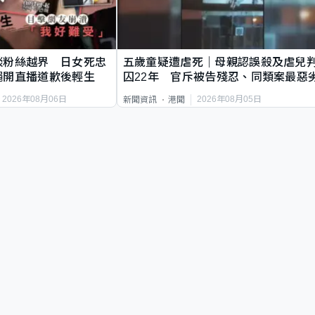
談粉絲越界 日女死忠
五歲童疑遭虐死｜母親認誤殺及虐兒
繩開直播道歉後輕生
囚22年 官斥被告殘忍、同類案最惡
2026年08月06日
2026年08月05日
新聞資訊
港聞