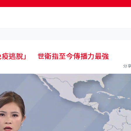
按輸入鍵開始搜尋
「免疫逃脫」 世衛指至今傳播力最強
分