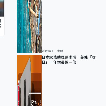
判
劣
新聞資訊
港聞
日本家務助理需求增 菲傭「攻
日」十年增長近一倍