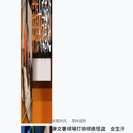
新聞資訊
兩岸國際
康文署球場打排球遇怪盜 女生汗