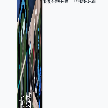
巾遭拎走5分鐘 「行咗出出面唔
知做乜」