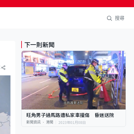
搜尋
下一則新聞
享
旺角男子過馬路遭私家車撞傷 昏迷送院
2023年01月08日
新聞資訊
港聞