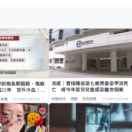
流感｜曾接種疫苗七歲男童染甲流死
解剖揭長期捱餓、傷痕
亡 成今年首宗兒童感染離世個案
22年 官斥冷血：同
2026年08月04日
新聞資訊
港聞
首頁新聞
2026年08月05日
頁新聞