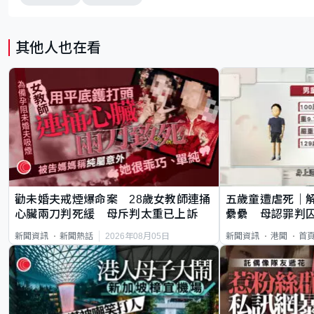
其他人也在看
勸未婚夫戒煙爆命案 28歲女教師連捅
五歲童遭虐死｜
心臟兩刀判死緩 母斥判太重已上訴
纍纍 母認罪判囚
類案最惡劣
2026年08月05日
新聞資訊
新聞熱話
新聞資訊
港聞
首