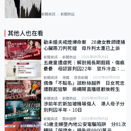
新聞資訊
新聞熱話
其他人也在看
勸未婚夫戒煙爆命案 28歲女教師連捅
心臟兩刀判死緩 母斥判太重已上訴
2026年08月05日
新聞資訊
新聞熱話
五歲童遭虐死｜解剖揭長期捱餓、傷痕
纍纍 母認罪判囚22年 官斥冷血：同
類案最惡劣
2026年08月05日
新聞資訊
港聞
首頁新聞
偶像「不點名」談粉絲越界 日女死忠
遭群起狙擊 掛繩開直播道歉後輕生
2026年08月06日
新聞資訊
新聞熱話
涉前年於新加坡機場傷人 港人母子分
別判囚半年、10日
2026年08月05日
新聞資訊
兩岸國際
43歲主婦墮內地公安電騙陷阱 分81次
轉賬「保證金」損失近6900萬元