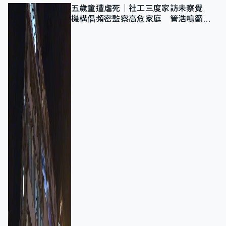
五歲童遭虐死｜社工三度家訪未察覺
機構倡頻密監察高危家庭 管浩鳴籲加
強跨部門協作