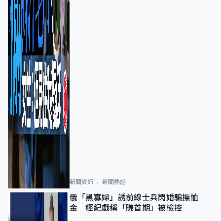
新聞資訊
新聞熱話
俄「黑寡婦」誘前線士兵閃婚騙撫恤
金 經紀戲稱「賺首期」被檢控