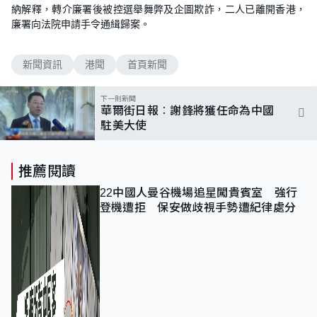
納解釋，轉介廉署後被控選舉舞弊及企圖欺詐，二人已離開香港，
廉署向法院申請手令通緝歸案。
新聞資訊
港聞
首頁新聞
下一則新聞
華爾街日報︰謝鋒將獲任命為中國
駐美大使
推薦閱讀
22中國人曼谷機場追星闖貴賓室 強行
登機遭拒 保安做歧視手勢遭紀律處分