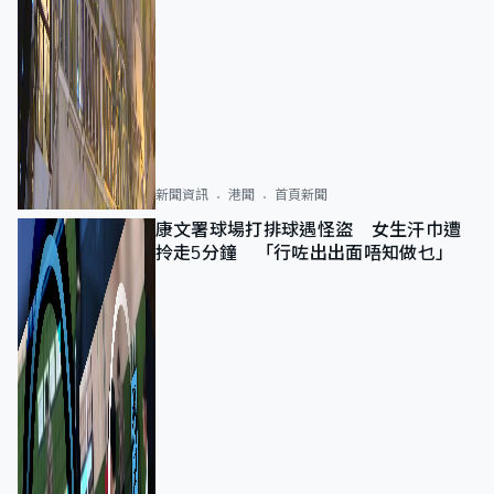
新聞資訊
港聞
首頁新聞
康文署球場打排球遇怪盜 女生汗巾遭
拎走5分鐘 「行咗出出面唔知做乜」