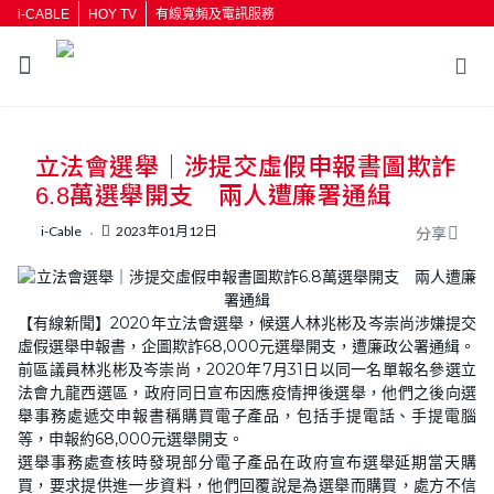
i-CABLE
HOY TV
有線寬頻及電訊服務
返回
立法會選舉｜涉提交虛假申報書圖欺詐
按輸入鍵開始搜尋
6.8萬選舉開支 兩人遭廉署通緝
i-Cable
2023年01月12日
分享
【有線新聞】2020年立法會選舉，候選人林兆彬及岑崇尚涉嫌提交
虛假選舉申報書，企圖欺詐68,000元選舉開支，遭廉政公署通緝。
前區議員林兆彬及岑崇尚，2020年7月31日以同一名單報名參選立
法會九龍西選區，政府同日宣布因應疫情押後選舉，他們之後向選
舉事務處遞交申報書稱購買電子產品，包括手提電話、手提電腦
等，申報約68,000元選舉開支。
選舉事務處查核時發現部分電子產品在政府宣布選舉延期當天購
買，要求提供進一步資料，他們回覆說是為選舉而購買，處方不信