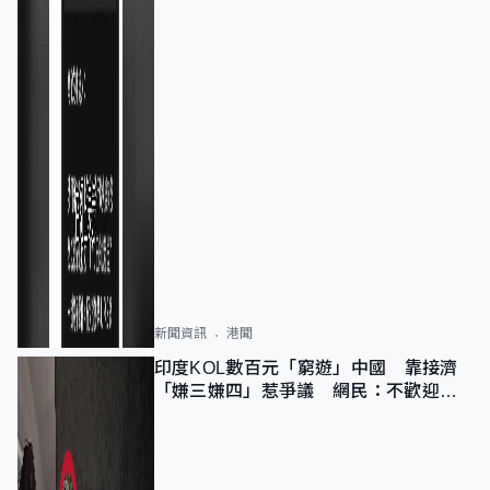
新聞資訊
港聞
印度KOL數百元「窮遊」中國 靠接濟
「嫌三嫌四」惹爭議 網民：不歡迎劣
質旅客