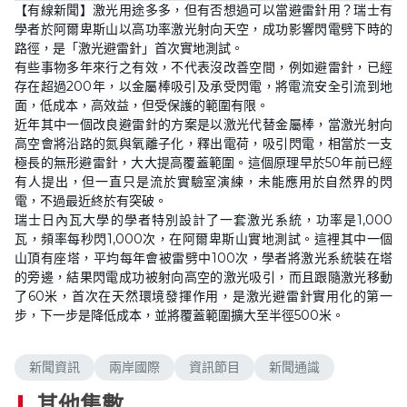
【有線新聞】激光用途多多，但有否想過可以當避雷針用？瑞士有
學者於阿爾卑斯山以高功率激光射向天空，成功影響閃電劈下時的
路徑，是「激光避雷針」首次實地測試。
有些事物多年來行之有效，不代表沒改善空間，例如避雷針，已經
存在超過200年，以金屬棒吸引及承受閃電，將電流安全引流到地
面，低成本，高效益，但受保護的範圍有限。
近年其中一個改良避雷針的方案是以激光代替金屬棒，當激光射向
高空會將沿路的氮與氧離子化，釋出電荷，吸引閃電，相當於一支
極長的無形避雷針，大大提高覆蓋範圍。這個原理早於50年前已經
有人提出，但一直只是流於實驗室演練，未能應用於自然界的閃
電，不過最近終於有突破。
瑞士日內瓦大學的學者特別設計了一套激光系統，功率是1,000
瓦，頻率每秒閃1,000次，在阿爾卑斯山實地測試。這裡其中一個
山頂有座塔，平均每年會被雷劈中100次，學者將激光系統裝在塔
的旁邊，結果閃電成功被射向高空的激光吸引，而且跟隨激光移動
了60米，首次在天然環境發揮作用，是激光避雷針實用化的第一
步，下一步是降低成本，並將覆蓋範圍擴大至半徑500米。
新聞資訊
兩岸國際
資訊節目
新聞通識
其他集數