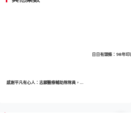
日日有頭條：98年印
【小事大意義】感謝平凡有心人：志願醫療輔助隊隊員，默默走上前線抗疫
推薦閱讀
五歲童遭虐死｜社工三度家訪未察覺
機構倡頻密監察高危家庭 管浩鳴籲加