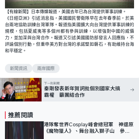
【有線新聞】日本傳媒報道，美國去年已為台灣提供軍事訓練。
《日經亞洲》引述消息指，美國國民警衛隊早在去年春季前，於美
台兩地協助訓練台灣軍隊。報道指美國擴大向台灣提供軍事訓練的
規模，包括夏威夷等多個州都有參與訓練，以增強對中國的威懾
力，並加深與台灣合作。報道又引述美國國防部發言人回應指，不
評論個別行動，但重申美方對台灣的承諾堅如磐石，有助維持台海
和平穩定。
新聞資訊
兩岸國際
下一則新聞
秦剛發表新年賀詞批個別國家大搞
霸權 籲團結合作
推薦閱讀
港隊奪世界Cosplay峰會總冠軍 神還原
《魔物獵人》、舞台融入獅子山 參賽
者：讓大家認識香港