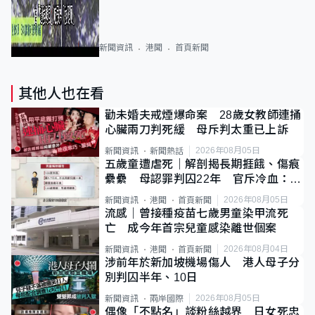
新聞資訊
港聞
首頁新聞
其他人也在看
勸未婚夫戒煙爆命案 28歲女教師連捅
心臟兩刀判死緩 母斥判太重已上訴
2026年08月05日
新聞資訊
新聞熱話
五歲童遭虐死｜解剖揭長期捱餓、傷痕
纍纍 母認罪判囚22年 官斥冷血：同
類案最惡劣
2026年08月05日
新聞資訊
港聞
首頁新聞
流感｜曾接種疫苗七歲男童染甲流死
亡 成今年首宗兒童感染離世個案
2026年08月04日
新聞資訊
港聞
首頁新聞
涉前年於新加坡機場傷人 港人母子分
別判囚半年、10日
2026年08月05日
新聞資訊
兩岸國際
偶像「不點名」談粉絲越界 日女死忠