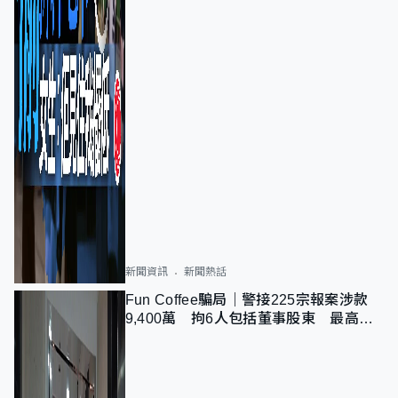
新聞資訊
新聞熱話
Fun Coffee騙局｜警接225宗報案涉款
9,400萬 拘6人包括董事股東 最高金
額一宗涉近千萬