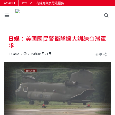
i-CABLE
HOY TV
有線寬頻及電訊服務
日媒︰美國國民警衛隊擴大訓練台灣軍
隊
i-Cable
2023年01月21日
分享