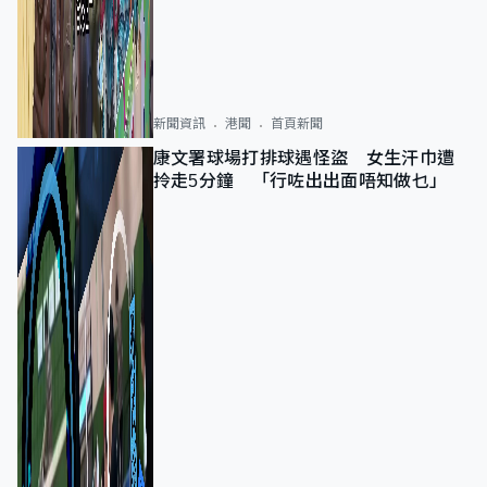
新聞資訊
港聞
首頁新聞
康文署球場打排球遇怪盜 女生汗巾遭
拎走5分鐘 「行咗出出面唔知做乜」