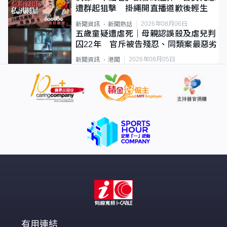
遭群起狙擊 掛繩開直播道歉後輕生
2026年08月06日
新聞資訊
新聞熱話
五歲童疑遭虐死｜母親認誤殺及虐兒判
囚22年 官斥被告殘忍、同類案最惡劣
2026年08月05日
新聞資訊
港聞
有用連結