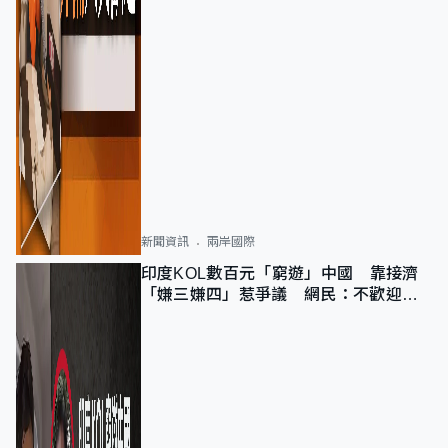
新聞資訊
兩岸國際
印度KOL數百元「窮遊」中國 靠接濟
「嫌三嫌四」惹爭議 網民：不歡迎劣
質旅客