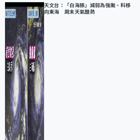
天文台：「白海豚」減弱為強颱、料移
向東海 周末天氣酷熱