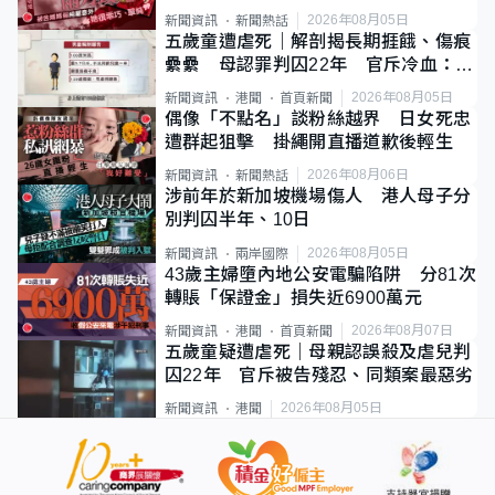
2026年08月05日
新聞資訊
新聞熱話
五歲童遭虐死｜解剖揭長期捱餓、傷痕
纍纍 母認罪判囚22年 官斥冷血：同
類案最惡劣
2026年08月05日
新聞資訊
港聞
首頁新聞
偶像「不點名」談粉絲越界 日女死忠
遭群起狙擊 掛繩開直播道歉後輕生
2026年08月06日
新聞資訊
新聞熱話
涉前年於新加坡機場傷人 港人母子分
別判囚半年、10日
2026年08月05日
新聞資訊
兩岸國際
43歲主婦墮內地公安電騙陷阱 分81次
轉賬「保證金」損失近6900萬元
2026年08月07日
新聞資訊
港聞
首頁新聞
五歲童疑遭虐死｜母親認誤殺及虐兒判
囚22年 官斥被告殘忍、同類案最惡劣
2026年08月05日
新聞資訊
港聞