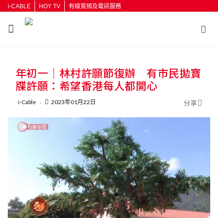
i-CABLE
HOY TV
有線寬頻及電訊服務
返回
年初一｜林村許願節復辦 有市民拋寶
按輸入鍵開始搜尋
牒許願：希望香港每人都開心
i-Cable
2023年01月22日
分享