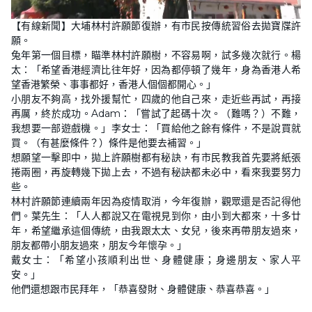
L
U
o
n
【有線新聞】大埔林村許願節復辦，有市民按傳統習俗去拋寶牒許
a
m
d
u
願。
e
t
d
e
兔年第一個目標，瞄準林村許願樹，不容易啊，試多幾次就行。楊
:
3
太：「希望香港經濟比往年好，因為都停頓了幾年，身為香港人希
8
望香港繁榮、事事都好，香港人個個都開心。」
.
7
小朋友不夠高，找外援幫忙，四歲的他自己來，走近些再試，再接
0
%
再厲，終於成功。Adam：「嘗試了起碼十次。（難嗎？）不難，
我想要一部遊戲機。」李女士：「買給他之餘有條件，不是說買就
買。（有甚麼條件？）條件是他要去補習。」
想願望一擊即中，拋上許願樹都有秘訣，有市民教我首先要將紙張
捲兩圈，再旋轉幾下拋上去，不過有秘訣都未必中，看來我要努力
些。
林村許願節連續兩年因為疫情取消，今年復辦，觀眾還是否記得他
們。葉先生：「人人都說又在電視見到你，由小到大都來，十多廿
年，希望繼承這個傳統，由我跟太太、女兒，後來再帶朋友過來，
朋友都帶小朋友過來，朋友今年懷孕。」
戴女士：「希望小孩順利出世、身體健康；身邊朋友、家人平
安。」
他們還想跟市民拜年，「恭喜發財、身體健康、恭喜恭喜。」