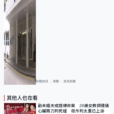
新聞資訊
港聞
首頁新聞
其他人也在看
勸未婚夫戒煙爆命案 28歲女教師連捅
心臟兩刀判死緩 母斥判太重已上訴