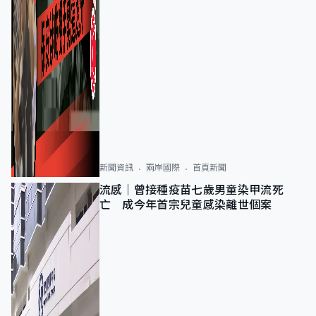
新聞資訊
兩岸國際
首頁新聞
流感｜曾接種疫苗七歲男童染甲流死
亡 成今年首宗兒童感染離世個案