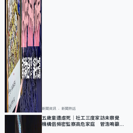
新聞資訊
新聞熱話
五歲童遭虐死｜社工三度家訪未察覺
機構倡頻密監察高危家庭 管浩鳴籲加
強跨部門協作