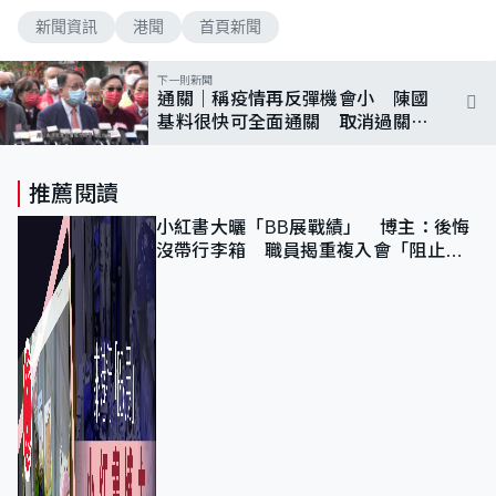
新聞資訊
港聞
首頁新聞
下一則新聞
通關｜稱疫情再反彈機會小 陳國
基料很快可全面通關 取消過關前
核酸等
推薦閱讀
小紅書大曬「BB展戰績」 博主：後悔
沒帶行李箱 職員揭重複入會「阻止唔
到」