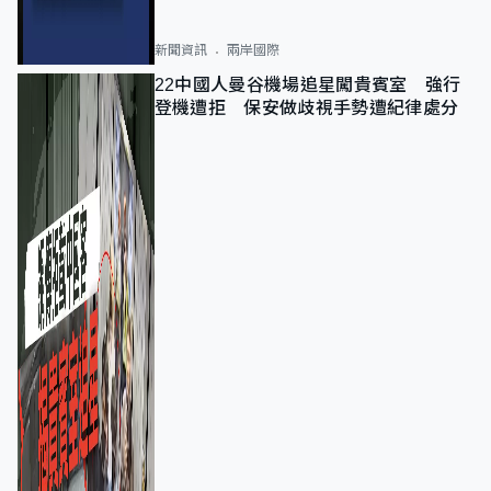
新聞資訊
兩岸國際
22中國人曼谷機場追星闖貴賓室 強行
登機遭拒 保安做歧視手勢遭紀律處分