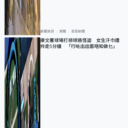
新聞資訊
港聞
首頁新聞
康文署球場打排球遇怪盜 女生汗巾遭
拎走5分鐘 「行咗出出面唔知做乜」