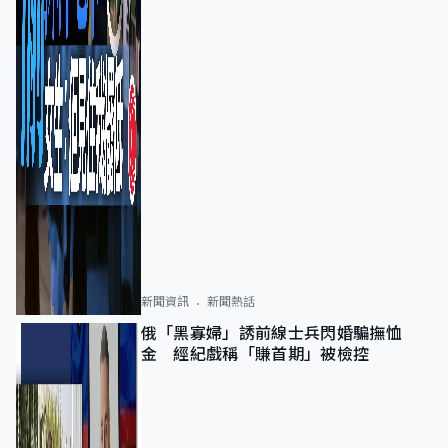
新聞資訊
新聞熱話
俄「黑寡婦」誘前線士兵閃婚騙撫恤
金 經紀戲稱「賺首期」被檢控