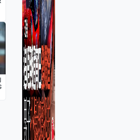
忠
判
劣