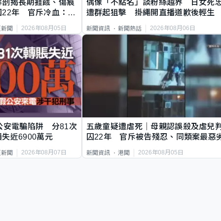
解剖揭長期捱餓、傷痕
偶像「不點名」談粉絲越界 日女死
22年 官斥冷血：同
遭群起狙擊 掛繩開直播道歉後輕生
2026年08月05日
2026年08月06日
頁新聞
新聞資訊
新聞熱話
公安電騙陷阱 分81次
五歲童疑遭虐死｜母親認誤殺及虐兒
失近6900萬元
囚22年 官斥被告殘忍、同類案最惡
2026年08月07日
2026年08月05日
頁新聞
新聞資訊
港聞