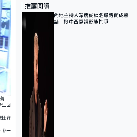
推薦閱讀
內地主持人深度訪談名導路蘭成熱
話 掀中西意識形態鬥爭
義。
學生回
際比賽
，都一