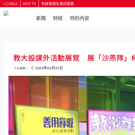
i-CABLE
HOY TV
有線寬頻及電訊服務
新聞
財經
特約內容
教大設課外活動展覽 展「沙燕隊」
i-Cable
2023年01月25日