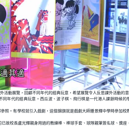
外活動展覽，回顧不同年代的經典玩意，希望展覽令人反思課外活動的意
不同年代的經典玩意。西瓜波、波子棋、飛行棋是一代港人課餘時候的
都參照。有學校就引入戲劇，這個錦旗就是戲劇大師鍾景輝中學時參加校
的已故校長盧光輝親身用過的教練棒、棒球手套、球隊親筆簽名球、獎座