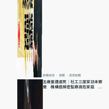
新聞資訊
港聞
首頁新聞
五歲童遭虐死｜社工三度家訪未察
覺 機構倡頻密監察高危家庭 管
浩鳴籲加強跨部門協作