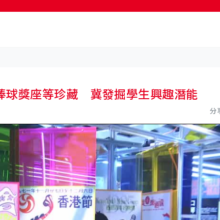
棒球獎座等珍藏 冀發掘學生興趣潛能
分