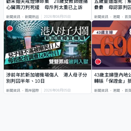
勸未婚夫戒煙爆命案 28歲女教師連捅
五歲童遭虐死｜
心臟兩刀判死緩 母斥判太重已上訴
纍纍 母認罪判囚
類案最惡劣
2026年08月05日
新聞資訊
新聞熱話
新聞資訊
港聞
首
涉前年於新加坡機場傷人 港人母子分
43歲主婦墮內地
別判囚半年、10日
轉賬「保證金」損
2026年08月05日
新聞資訊
兩岸國際
新聞資訊
港聞
首