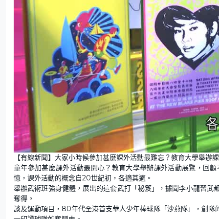
【有線新聞】大家小時候參加甚麼課外活動最難忘？教育大學舉辦課
童年參加甚麼課外活動最開心？教育大學舉辦課外活動展覽，回顧
憶，課外活動的概念自20世紀初，各適其適。
舉辦武術班強身健體，展出的這套武打「秘笈」，據聞李小龍習武
奪得。
談及運動項目，80年代全港首支華人少年棒球隊「沙燕隊」，創隊
一印證球隊的奮鬥史。