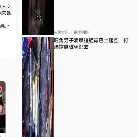
與人交
未來課
羽毛、
新聞資訊
兩岸國際
旺角男子凌晨追通宵巴士落空 打
爆擋風玻璃逃去