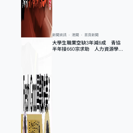
新聞資訊
港聞
首頁新聞
大學生職業空缺3年減6成 青協
半年接660宗求助 人力資源學
會：AI浪潮重整職位需求