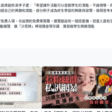
及首席副校長李子建：「希望課外活動可以發掘學生的潛能，不論領導、
知道自己的興趣和潛能，部分例子成為終生學習的興趣與習慣，值得思考
可免費入場，亦設預約免費導賞團。展覽館設有一個扭蛋機，扭蛋入面有
動展覽 展「沙燕隊」棒球獎座等珍藏 冀發掘學生興趣潛能