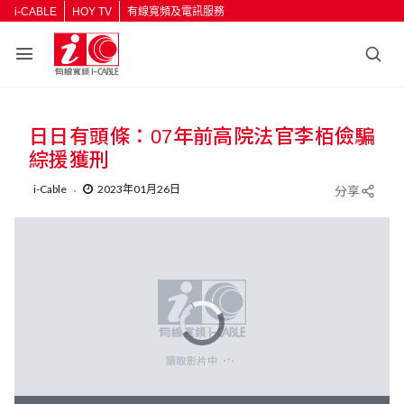
i-CABLE
HOY TV
有線寬頻及電訊服務
日日有頭條：07年前高院法官李栢儉騙
綜援獲刑
i-Cable
2023年01月26日
分享
V
i
d
e
o
P
l
a
y
e
r