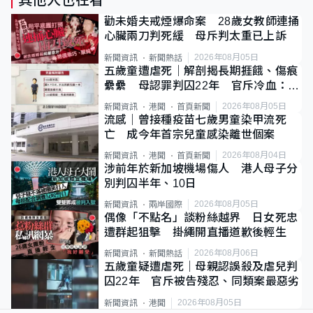
其他人也在看
勸未婚夫戒煙爆命案 28歲女教師連捅
心臟兩刀判死緩 母斥判太重已上訴
2026年08月05日
新聞資訊
新聞熱話
五歲童遭虐死｜解剖揭長期捱餓、傷痕
纍纍 母認罪判囚22年 官斥冷血：同
類案最惡劣
2026年08月05日
新聞資訊
港聞
首頁新聞
流感｜曾接種疫苗七歲男童染甲流死
亡 成今年首宗兒童感染離世個案
2026年08月04日
新聞資訊
港聞
首頁新聞
涉前年於新加坡機場傷人 港人母子分
別判囚半年、10日
2026年08月05日
新聞資訊
兩岸國際
偶像「不點名」談粉絲越界 日女死忠
遭群起狙擊 掛繩開直播道歉後輕生
2026年08月06日
新聞資訊
新聞熱話
五歲童疑遭虐死｜母親認誤殺及虐兒判
囚22年 官斥被告殘忍、同類案最惡劣
2026年08月05日
新聞資訊
港聞