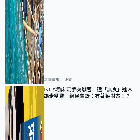
新聞資訊
港聞
IKEA霸床玩手機瞓著 遭「無良」途人
踢走雙鞋 網民驚訝：冇著襪咁盡！？