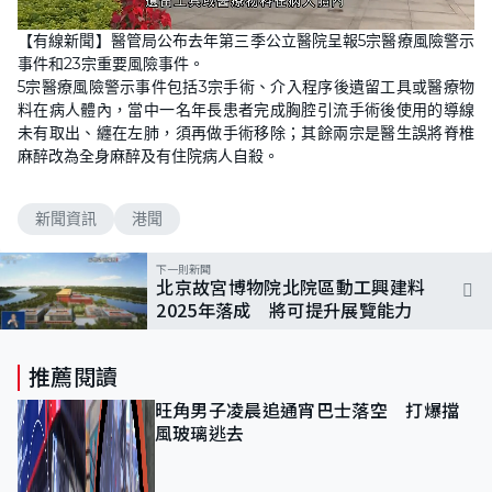
L
U
o
n
【有線新聞】醫管局公布去年第三季公立醫院呈報5宗醫療風險警示
a
m
d
u
事件和23宗重要風險事件。
e
t
d
e
5宗醫療風險警示事件包括3宗手術、介入程序後遺留工具或醫療物
:
7
料在病人體內，當中一名年長患者完成胸腔引流手術後使用的導線
2
未有取出、纏在左肺，須再做手術移除；其餘兩宗是醫生誤將脊椎
.
9
麻醉改為全身麻醉及有住院病人自殺。
7
%
新聞資訊
港聞
下一則新聞
北京故宮博物院北院區動工興建料
2025年落成 將可提升展覽能力
推薦閱讀
旺角男子凌晨追通宵巴士落空 打爆擋
風玻璃逃去