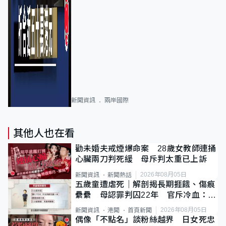
新聞資訊
兩岸國際
其他人也在看
勸未婚夫戒煙爆命案 28歲女教師連捅
心臟兩刀判死緩 母斥判太重已上訴
2026年08月05日
新聞資訊
新聞熱話
五歲童遭虐死｜解剖揭長期捱餓、傷痕
纍纍 母認罪判囚22年 官斥冷血：同
類案最惡劣
2026年08月05日
新聞資訊
港聞
首頁新聞
偶像「不點名」談粉絲越界 日女死忠