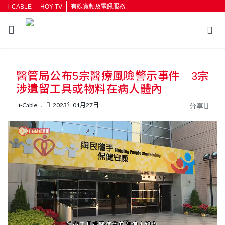
i-CABLE
HOY TV
有線寬頻及電訊服務
返回
醫管局公布5宗醫療風險警示事件 3宗
按輸入鍵開始搜尋
涉遺留工具或物料在病人體內
i-Cable
2023年01月27日
分享