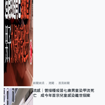
新聞資訊
港聞
首頁新聞
流感｜曾接種疫苗七歲男童染甲流死
亡 成今年首宗兒童感染離世個案