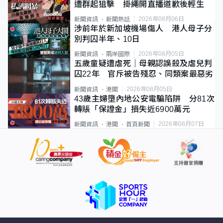
遭群起狙擊 掛繩開直播道歉後輕生
2026年08月06日
新聞資訊
新聞熱話
涉前年於新加坡機場傷人 港人母子分
別判囚半年、10日
2026年08月05日
新聞資訊
兩岸國際
五歲童疑遭虐死｜母親認誤殺及虐兒判
囚22年 官斥被告殘忍、同類案最惡劣
2026年08月05日
新聞資訊
港聞
43歲主婦墮內地公安電騙陷阱 分81次
轉賬「保證金」損失近6900萬元
2026年08月07日
新聞資訊
港聞
首頁新聞