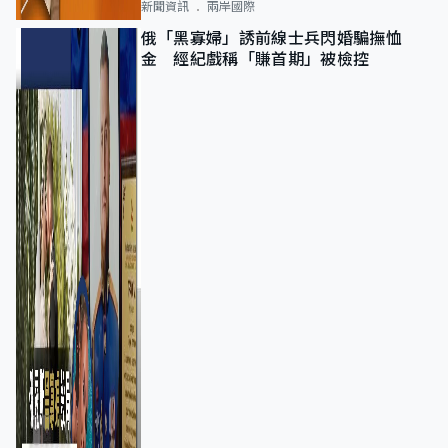
新聞資訊
兩岸國際
俄「黑寡婦」誘前線士兵閃婚騙撫恤
金 經紀戲稱「賺首期」被檢控