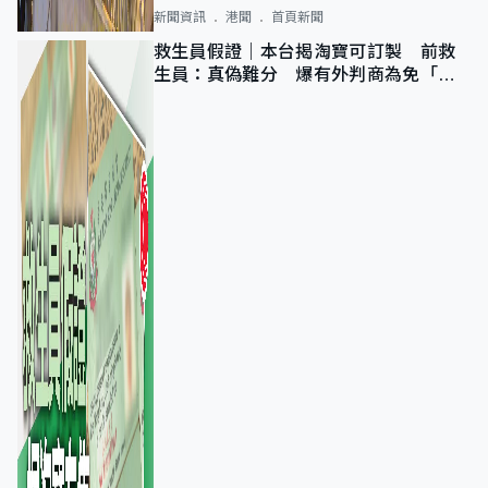
新聞資訊
港聞
首頁新聞
救生員假證｜本台揭淘寶可訂製 前救
生員：真偽難分 爆有外判商為免「封
池」沒做足檢查