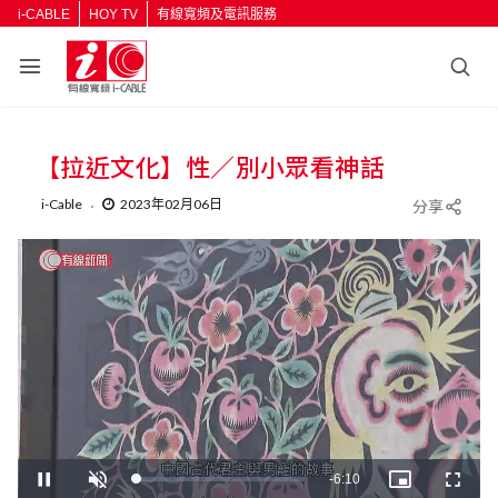
i-CABLE
HOY TV
有線寬頻及電訊服務
【拉近文化】性／別小眾看神話
i-Cable
2023年02月06日
分享
L
U
o