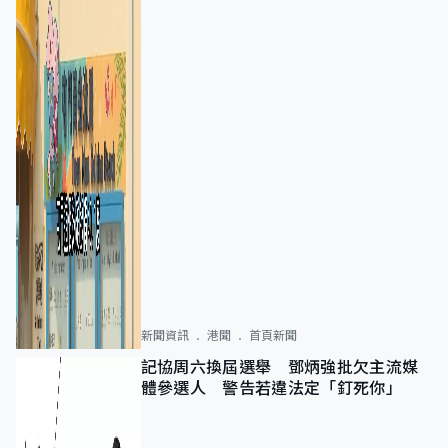
新聞資訊
港聞
首頁新聞
記協周六換屆選舉 鄧炳強批欠主流媒
體參選人 警告若違法定「釘死你」