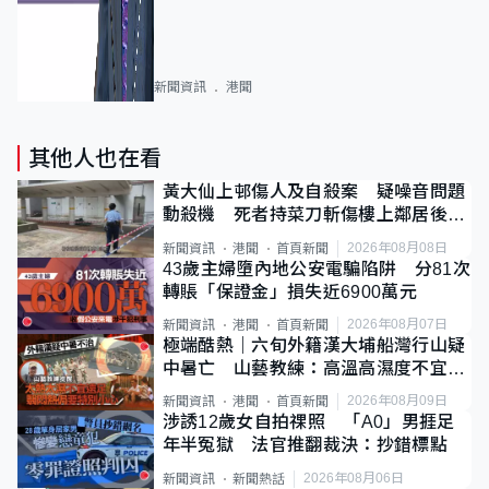
新聞資訊
港聞
其他人也在看
黃大仙上邨傷人及自殺案 疑噪音問題
動殺機 死者持菜刀斬傷樓上鄰居後墮
斃
2026年08月08日
新聞資訊
港聞
首頁新聞
43歲主婦墮內地公安電騙陷阱 分81次
轉賬「保證金」損失近6900萬元
2026年08月07日
新聞資訊
港聞
首頁新聞
極端酷熱｜六旬外籍漢大埔船灣行山疑
中暑亡 山藝教練：高溫高濕度不宜遠
足
2026年08月09日
新聞資訊
港聞
首頁新聞
涉誘12歲女自拍祼照 「A0」男捱足
年半冤獄 法官推翻裁決：抄錯標點
2026年08月06日
新聞資訊
新聞熱話