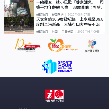
一線搜查｜揸小巴難「養家活兒」 司
機平均年齡約70歲 88歲黃伯：希望一
直揸落去
2026年08月07日
新聞資訊
新聞熱話
天文台錄36.9度破紀錄 上水飆至39.8
度創全港新高 大埔行山客中暑不治
2026年08月09日
新聞資訊
港聞
首頁新聞