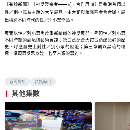
n
a
m
【有線新聞】
《神話製造者——光．合作用 III》是香港首個以
d
u
e
t
性／別小眾為主題的大型展覽，由大館與驕陽基金會合辦，展
d
e
:
出橫跨不同時代的性／別小眾作品。
3
.
2
3
展覽以性／別小眾角度重新編織的神話展開，呈現性／別小眾
%
不同時期的處境與藝術實踐；第二章配合大館古蹟建築群的歷
史，呼應歷史上對性／別小眾的壓迫；第三章則以黑暗的環
境，讓觀眾反思身體，甚至人類的潛能。
新聞資訊
資訊節目
其他集數