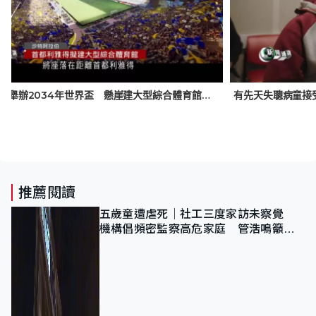
沙特阿拉伯舉辦2034年世界盃 懸崖建大型綜合體育館 採全息投影觀眾可隔空與球星「決鬥」
推薦閱讀
五歲童遭虐死｜社工三度家訪未察覺
機構倡頻密監察高危家庭 管浩鳴籲加
強跨部門協作