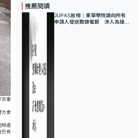
推薦閱讀
JUPAS放榜｜東華學院誤向所有
申請人發送取錄電郵 涉人為操作
疏忽、影響11,139人
7宗案
警方會
組特遣
在仍有