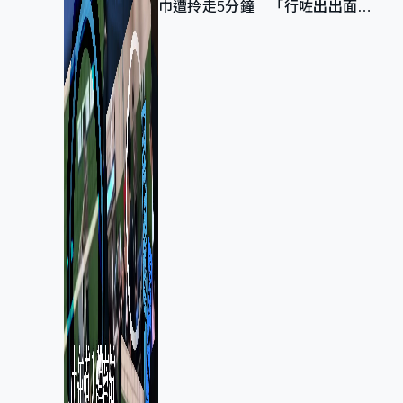
巾遭拎走5分鐘 「行咗出出面唔
知做乜」