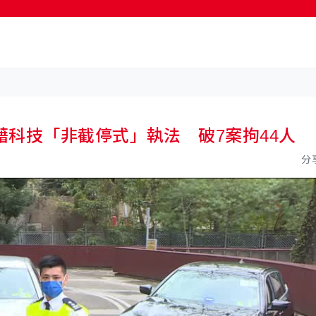
按輸入鍵開始搜尋
科技「非截停式」執法 破7案拘44人
分