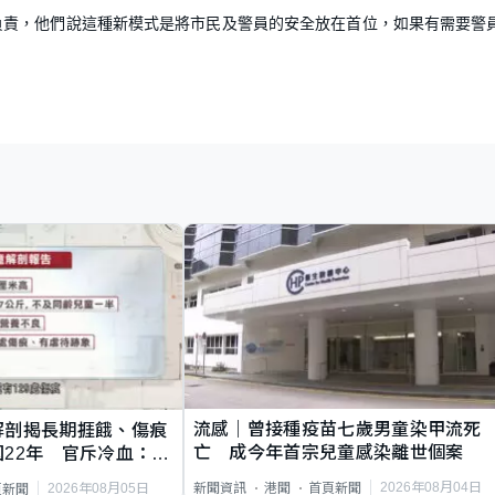
負責，他們說這種新模式是將市民及警員的安全放在首位，如果有需要警
流感｜曾接種疫苗七歲男童染甲流死
解剖揭長期捱餓、傷痕
亡 成今年首宗兒童感染離世個案
22年 官斥冷血：同
2026年08月04日
新聞資訊
港聞
首頁新聞
2026年08月05日
頁新聞