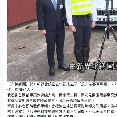
【有線新聞】警方新界北總區去年初成立了「反非法賽車專組」，除
件，拘捕44人。
我看到首兩部車高速過線入彎，再來第二轉，再次見到頭兩部車高
將這個雷射裝置放在隱蔽位置，可以錄影和偵測車速。
警員未必會即時截停車輛，會把這些非法賽車影片轉交刑事部，檢
隊尹浩文：「即使在科技或錄影方面看不到司機，不代表同事們看
運用，所以人類的眼睛和科技能互補不足。」