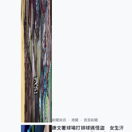
新聞資訊
港聞
首頁新聞
康文署球場打排球遇怪盜 女生汗