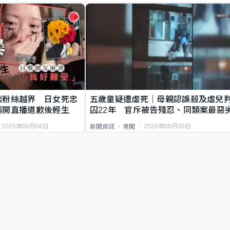
談粉絲越界 日女死忠
五歲童疑遭虐死｜母親認誤殺及虐兒
繩開直播道歉後輕生
囚22年 官斥被告殘忍、同類案最惡
2026年08月06日
2026年08月05日
新聞資訊
港聞