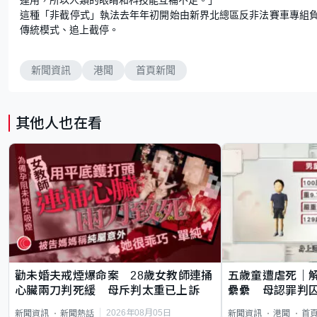
這種「非截停式」執法去年年初開始由新界北總區反非法賽車專組
傳統模式、追上截停。
新聞資訊
港聞
首頁新聞
其他人也在看
勸未婚夫戒煙爆命案 28歲女教師連捅
五歲童遭虐死｜
心臟兩刀判死緩 母斥判太重已上訴
纍纍 母認罪判囚
類案最惡劣
2026年08月05日
新聞資訊
新聞熱話
新聞資訊
港聞
首