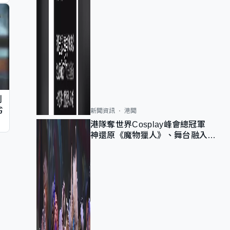
判
劣
新聞資訊
港聞
港隊奪世界Cosplay峰會總冠軍
神還原《魔物獵人》、舞台融入獅
子山 參賽者：讓大家認識香港