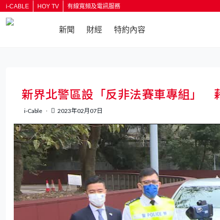
i-CABLE
HOY TV
有線寬頻及電訊服務
新聞
財經
特約內容
返回
新界北警區設「反非法賽車專組」 藉
i-Cable
2023年02月07日