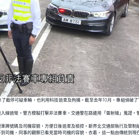
了截停可疑車輛，也利用科技追查及拘捕。截至去年10月，專組偵破了
速入線過彎。警方模擬打擊非法賽車，交通警在路邊用「雷射槍」蒐證。
視車牌號碼及司機容貌，方便日後追查及檢控。新界北交通部執行及管制
不到司機，同事的觀察已看見當時司機的容貌、衣着，這一點由傳統到現