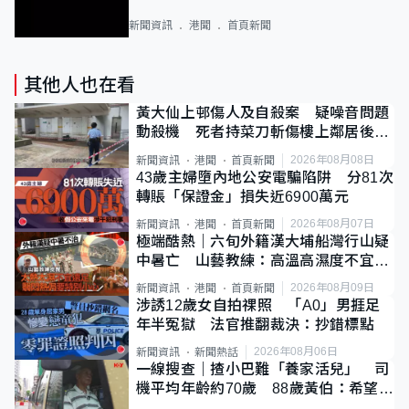
新聞資訊
港聞
首頁新聞
其他人也在看
黃大仙上邨傷人及自殺案 疑噪音問題
動殺機 死者持菜刀斬傷樓上鄰居後墮
斃
2026年08月08日
新聞資訊
港聞
首頁新聞
43歲主婦墮內地公安電騙陷阱 分81次
轉賬「保證金」損失近6900萬元
2026年08月07日
新聞資訊
港聞
首頁新聞
極端酷熱｜六旬外籍漢大埔船灣行山疑
中暑亡 山藝教練：高溫高濕度不宜遠
足
2026年08月09日
新聞資訊
港聞
首頁新聞
涉誘12歲女自拍祼照 「A0」男捱足
年半冤獄 法官推翻裁決：抄錯標點
2026年08月06日
新聞資訊
新聞熱話
一線搜查｜揸小巴難「養家活兒」 司
機平均年齡約70歲 88歲黃伯：希望一
直揸落去