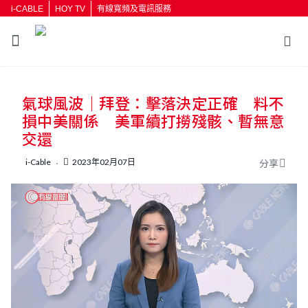
i-CABLE
HOY TV
有線寬頻及電訊服務
返回
氣球風波｜拜登：擊落決定正確 料不
按輸入鍵開始搜尋
損中美關係 美軍續打撈殘骸、暫無意
交還
i-Cable
2023年02月07日
分享