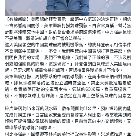
L
U
o
n
【有線新聞】美國總統拜登表示，擊落中方氣球的決定正確，相信
a
m
d
u
不會影響兩國關係，美軍繼續打撈氣球殘骸。白宮官員稱，暫時無
e
t
d
e
計劃將殘骸交予中國。對於會否要求華府歸還殘骸，中方強調氣球
:
2
不是美國，將堅決維護自身正當合法權益。
7
進入美國領空的中國氣球最終被戰機擊落，總統拜登表示相信事件
.
5
不會削弱中美關係，「不會，我們明確向中國表明打算做甚麽，他
2
%
們明白我們的立場，我們不會退縮，我們做了正確的事，不涉及削
弱或加強關係的問題，這是現實。」拜登強調由氣球進入美國境內
起，已要求國防部盡快將它擊落，否認待事件曝光後才下命令。
美軍繼續打撈上周被擊落的中國氣球殘骸，在南卡羅來納州對開海
域，即氣球被擊落的區域設立臨時安全區，禁止未經批准船隻駛
過。負責擊落行動的空軍司令指，氣球約60米高，負重高達幾千
磅，不排除氣球上有炸藥，是決定在海洋上空擊落氣球的因素之
一。
碎片墜落約14米深的淺水區，散布範圍約11公里，預計短時間內能
完成打撈工作。白宮國家安全委員會發言人柯比指，希望收集到的
殘骸可提供關於氣球有價值的資訊，目前無意向中方交還殘骸，又
重申擊落氣球符合國際法。
柯比亦強調，國務卿布林肯訪華行程受事件影響，只是被推遲，並