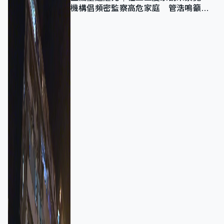
機構倡頻密監察高危家庭 管浩鳴籲加
強跨部門協作