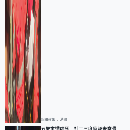
新聞資訊
港聞
五歲童遭虐死｜社工三度家訪未察覺