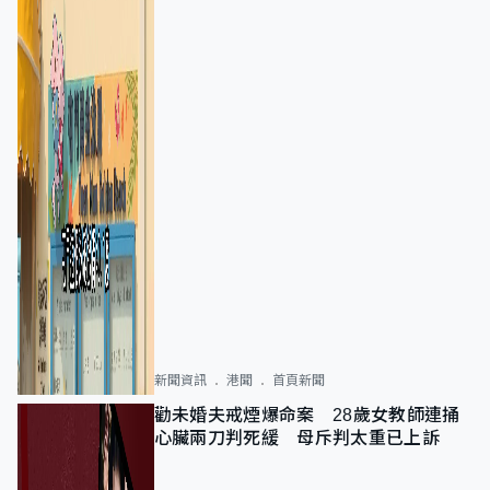
新聞資訊
港聞
首頁新聞
勸未婚夫戒煙爆命案 28歲女教師連捅
心臟兩刀判死緩 母斥判太重已上訴