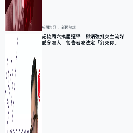
新聞資訊
新聞熱話
記協周六換屆選舉 鄧炳強批欠主流媒
體參選人 警告若違法定「釘死你」