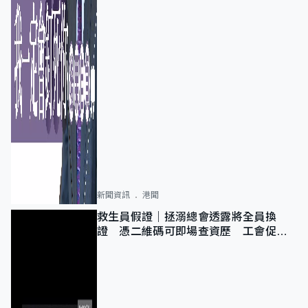
新聞資訊
港聞
救生員假證｜拯溺總會透露將全員換
證 憑二維碼可即場查資歷 工會促加
強巡查