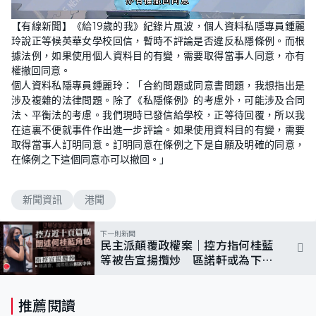
L
U
o
n
【有線新聞】《給19歲的我》紀錄片風波，個人資料私隱專員鍾麗
a
m
d
u
玲說正等候英華女學校回信，暫時不評論是否違反私隱條例。而根
e
t
d
e
據法例，如果使用個人資料目的有變，需要取得當事人同意，亦有
:
3
權撤回同意。
7
個人資料私隱專員鍾麗玲：「合約問題或同意書問題，我想指出是
.
5
涉及複雜的法律問題。除了《私隱條例》的考慮外，可能涉及合同
0
%
法、平衡法的考慮。我們現時已發信給學校，正等待回覆，所以我
在這裏不便就事件作出進一步評論。如果使用資料目的有變，需要
取得當事人訂明同意。訂明同意在條例之下是自願及明確的同意，
在條例之下這個同意亦可以撤回。」
新聞資訊
港聞
下一則新聞
民主派顛覆政權案｜控方指何桂藍
等被告宣揚攬炒 區諾軒或為下周
首名證人
推薦閱讀