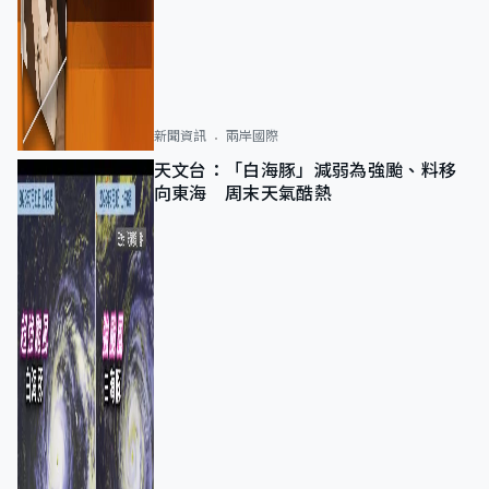
新聞資訊
兩岸國際
天文台：「白海豚」減弱為強颱、料移
向東海 周末天氣酷熱