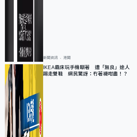
新聞資訊
港聞
IKEA霸床玩手機瞓著 遭「無良」途人
踢走雙鞋 網民驚訝：冇著襪咁盡！？