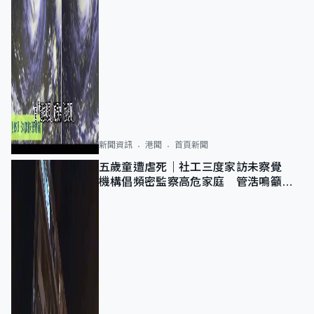
新聞資訊
港聞
首頁新聞
五歲童遭虐死｜社工三度家訪未察覺
機構倡頻密監察高危家庭 管浩鳴籲加
強跨部門協作