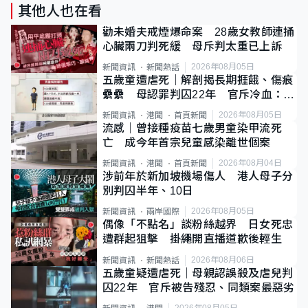
其他人也在看
勸未婚夫戒煙爆命案 28歲女教師連捅
心臟兩刀判死緩 母斥判太重已上訴
2026年08月05日
新聞資訊
新聞熱話
五歲童遭虐死｜解剖揭長期捱餓、傷痕
纍纍 母認罪判囚22年 官斥冷血：同
類案最惡劣
2026年08月05日
新聞資訊
港聞
首頁新聞
流感｜曾接種疫苗七歲男童染甲流死
亡 成今年首宗兒童感染離世個案
2026年08月04日
新聞資訊
港聞
首頁新聞
涉前年於新加坡機場傷人 港人母子分
別判囚半年、10日
2026年08月05日
新聞資訊
兩岸國際
偶像「不點名」談粉絲越界 日女死忠
遭群起狙擊 掛繩開直播道歉後輕生
2026年08月06日
新聞資訊
新聞熱話
五歲童疑遭虐死｜母親認誤殺及虐兒判
囚22年 官斥被告殘忍、同類案最惡劣
2026年08月05日