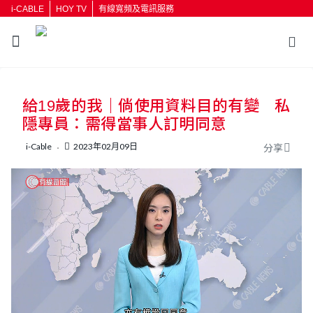
i-CABLE
HOY TV
有線寬頻及電訊服務
返回
給19歲的我｜倘使用資料目的有變 私
按輸入鍵開始搜尋
隱專員：需得當事人訂明同意
i-Cable
2023年02月09日
分享