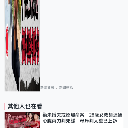
新聞資訊
新聞熱話
其他人也在看
勸未婚夫戒煙爆命案 28歲女教師連捅
心臟兩刀判死緩 母斥判太重已上訴