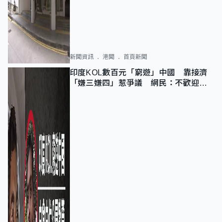
新聞資訊
港聞
首頁新聞
印度KOL數百元「窮遊」中國 靠接濟
「嫌三嫌四」惹爭議 網民：不歡迎劣
質旅客