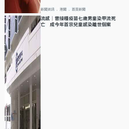
新聞資訊
港聞
首頁新聞
流感｜曾接種疫苗七歲男童染甲流死
亡 成今年首宗兒童感染離世個案