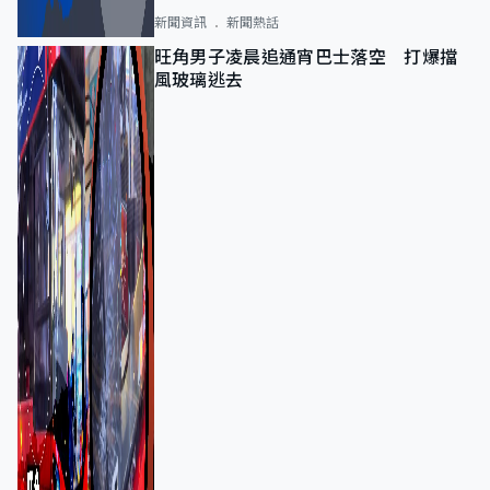
新聞資訊
新聞熱話
旺角男子凌晨追通宵巴士落空 打爆擋
風玻璃逃去