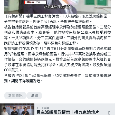
L
U
o
n
【有線新聞】機場三跑工程貪污案，10人被控行賄及洗黑錢提堂，
a
m
d
u
分三宗案件處理、押後至4月再訊，全部被告獲准保釋。
e
t
d
e
被告包括機管局前首席高級經理李永輝及前總經理殷國強、三間分
:
4
判商和供應商東主、職員等，他們被控串謀使公職人員接受利益
0
等，一共15項罪名，分三宗案件處理。三間分判商負責為填海和三
.
0
跑建造工程提供填海砂、填料運輸和鋼鐵工程。
0
%
案情指他們在2017年1月至去年8月分別向機管局以短期合約形式聘
用的2名經理，即李永輝和殷國強，提供共430萬賄款換取合約或工
作優待，合約總值超過兩億元。機管局前首席高級經理李永輝的妻
子涉嫌在事後協助清洗犯罪得益，與丈夫被控洗黑錢，涉及款項逾
600萬元。
各被告准以1萬至50萬元保釋，須交出旅遊證件，每星期到警署報
到，期間不得離開香港。
新聞資訊
港聞
下一則新聞
民主派顛覆政權案｜播九東論壇片