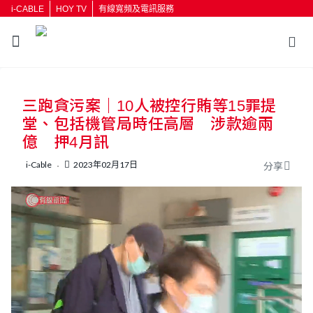
i-CABLE
HOY TV
有線寬頻及電訊服務
返回
三跑貪污案｜10人被控行賄等15罪提
按輸入鍵開始搜尋
堂、包括機管局時任高層 涉款逾兩
億 押4月訊
i-Cable
2023年02月17日
分享