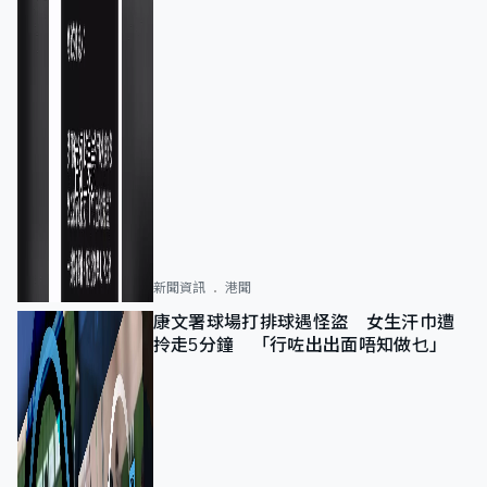
新聞資訊
港聞
康文署球場打排球遇怪盜 女生汗巾遭
拎走5分鐘 「行咗出出面唔知做乜」