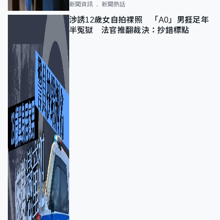
新聞資訊
新聞熱話
涉誘12歲女自拍祼照 「A0」男捱足年
半冤獄 法官推翻裁決：抄錯標點