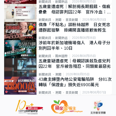
2026年08月05日
新聞資訊
新聞熱話
五歲童遭虐死｜解剖揭長期捱餓、傷痕
纍纍 母認罪判囚22年 官斥冷血：同
類案最惡劣
2026年08月05日
新聞資訊
港聞
首頁新聞
偶像「不點名」談粉絲越界 日女死忠
遭群起狙擊 掛繩開直播道歉後輕生
2026年08月06日
新聞資訊
新聞熱話
涉前年於新加坡機場傷人 港人母子分
別判囚半年、10日
2026年08月05日
新聞資訊
兩岸國際
五歲童疑遭虐死｜母親認誤殺及虐兒判
囚22年 官斥被告殘忍、同類案最惡劣
2026年08月05日
新聞資訊
港聞
43歲主婦墮內地公安電騙陷阱 分81次
轉賬「保證金」損失近6900萬元
2026年08月07日
新聞資訊
港聞
首頁新聞