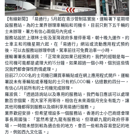
L
U
o
n
【有線新聞】「易通行」5月起在青沙管制區實施，運輸署下星期增
a
m
d
u
設服務站，為的士業界辦理車輛貼和司機卡，目前只剩下五千輛的
e
t
d
e
士未辦理，署方有信心兩個月內完成。
:
2
服務站設於上環林士街及荃灣政府多層停車場，朝十晚九運作。的
1
士車主和司機星期六起，在「易通行」網站或流動應用程式預約
.
6
後，可以去服務站辦理申請，駕車前往可免費泊車一小時。
0
%
運輸署署長羅淑佩：「正常來說如果已經預約，我們的經驗是每一
位司機可能都是處理大約15分鐘，如果超過一個小時，個別這些情
況我們都會彈性酌情處理。」
目前27,000名的士司機已購買車輛貼或在網上應用程式開戶，運輸
署說未有車輛貼或車種貼的士只有約5,000輛，佔總數約四分一，
有信心5月前所有的士司機完成辦理。
羅淑佩：「透過諮詢站以及專用的服務站，我們每日應該可以處理
數百宗個案，而大家不用等待，相信在未來兩個月完全有能力，讓
其他司機都得到服務以及順利享用易通行服務。」
業界歡迎安排，但希望增設多一個服務站，香港的士小巴商總會理
事長周國強：「當然希望九龍有服務站，但環顧九龍的政府停車
場，一時間未想到較為適合些的地方，會否一些較為容易登記的地
方，例如西九文化區。」