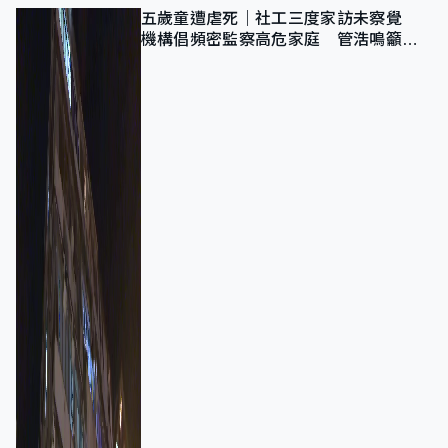
五歲童遭虐死｜社工三度家訪未察覺
機構倡頻密監察高危家庭 管浩鳴籲加
強跨部門協作