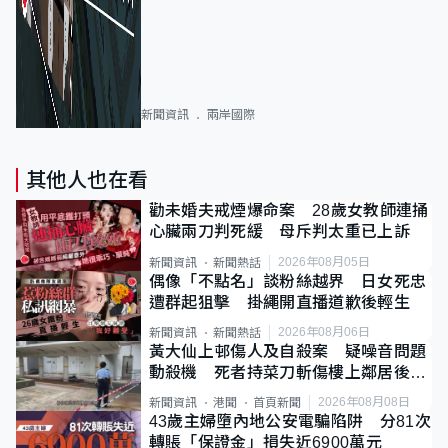
新聞資訊
兩岸國際
其他人也在看
勸未婚夫戒煙爆命案 28歲女教師連捅
心臟兩刀判死緩 母斥判太重已上訴
2026年08月05日
新聞資訊
新聞熱話
偶像「不點名」談粉絲越界 日女死忠
遭群起狙擊 掛繩開直播道歉後輕生
2026年08月06日
新聞資訊
新聞熱話
黃大仙上邨傷人及自殺案 疑噪音問題
動殺機 死者持菜刀斬傷樓上鄰居後墮
斃
2026年08月08日
新聞資訊
港聞
首頁新聞
43歲主婦墮內地公安電騙陷阱 分81次
轉賬「保證金」損失近6900萬元