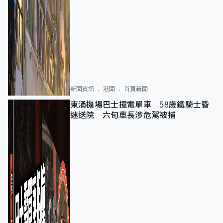
新聞資訊
港聞
首頁新聞
東涌機場巴士撞電單車 58歲鐵騎士昏
迷送院 六旬車長涉危駕被捕