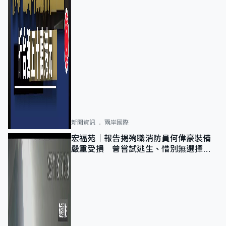
新聞資訊
兩岸國際
宏福苑｜報告揭殉職消防員何偉豪裝備
嚴重受損 曾嘗試逃生、惜別無選擇下
棄裝備墮樓