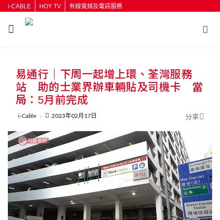
i-CABLE
HOY TV
有線寬頻及電訊服務
返回
易通行｜下周一起增上環、荃灣服務
按輸入鍵開始搜尋
站 助的士業界辦車輛貼及司機卡 當
局：5月前完成
i-Cable
2023年02月17日
分享