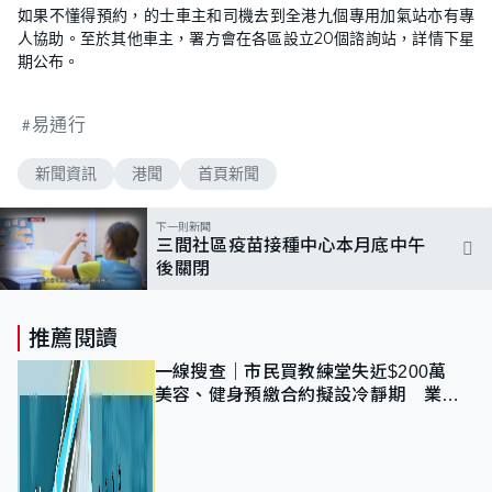
如果不懂得預約，的士車主和司機去到全港九個專用加氣站亦有專
人協助。至於其他車主，署方會在各區設立20個諮詢站，詳情下星
期公布。
易通行
新聞資訊
港聞
首頁新聞
下一則新聞
三間社區疫苗接種中心本月底中午
後關閉
推薦閱讀
一線搜查｜市民買教練堂失近$200萬
美容、健身預繳合約擬設冷靜期 業界
憂退款計法對商戶不公