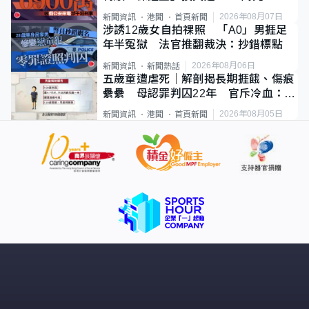
2026年08月07日
新聞資訊
港聞
首頁新聞
涉誘12歲女自拍祼照 「A0」男捱足
年半冤獄 法官推翻裁決：抄錯標點
2026年08月06日
新聞資訊
新聞熱話
五歲童遭虐死｜解剖揭長期捱餓、傷痕
纍纍 母認罪判囚22年 官斥冷血：同
類案最惡劣
2026年08月05日
新聞資訊
港聞
首頁新聞