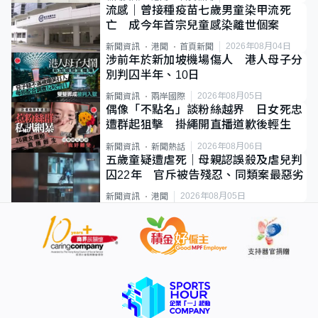
流感｜曾接種疫苗七歲男童染甲流死
亡 成今年首宗兒童感染離世個案
2026年08月04日
新聞資訊
港聞
首頁新聞
涉前年於新加坡機場傷人 港人母子分
別判囚半年、10日
2026年08月05日
新聞資訊
兩岸國際
偶像「不點名」談粉絲越界 日女死忠
遭群起狙擊 掛繩開直播道歉後輕生
2026年08月06日
新聞資訊
新聞熱話
五歲童疑遭虐死｜母親認誤殺及虐兒判
囚22年 官斥被告殘忍、同類案最惡劣
2026年08月05日
新聞資訊
港聞