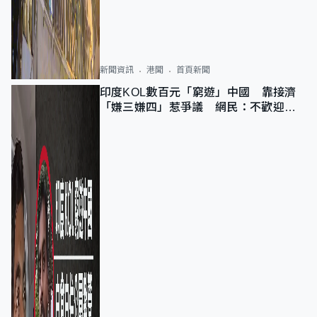
新聞資訊
港聞
首頁新聞
印度KOL數百元「窮遊」中國 靠接濟
「嫌三嫌四」惹爭議 網民：不歡迎劣
質旅客