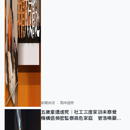
新聞資訊
兩岸國際
五歲童遭虐死｜社工三度家訪未察覺
機構倡頻密監察高危家庭 管浩鳴籲加
強跨部門協作