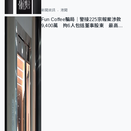
新聞資訊
港聞
Fun Coffee騙局｜警接225宗報案涉款
9,400萬 拘6人包括董事股東 最高金
額一宗涉近千萬