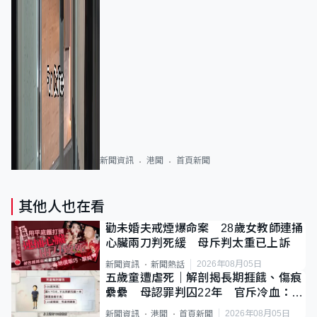
新聞資訊
港聞
首頁新聞
其他人也在看
勸未婚夫戒煙爆命案 28歲女教師連捅
心臟兩刀判死緩 母斥判太重已上訴
2026年08月05日
新聞資訊
新聞熱話
五歲童遭虐死｜解剖揭長期捱餓、傷痕
纍纍 母認罪判囚22年 官斥冷血：同
類案最惡劣
2026年08月05日
新聞資訊
港聞
首頁新聞