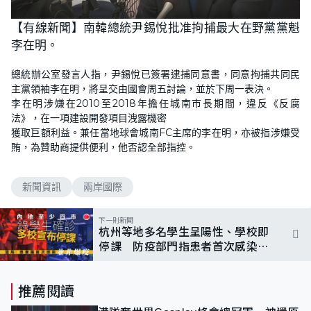
【有線新聞】南韓總統尹錫悅批准拘捕最大在野黨黨魁
李在明。
總統辦公室發言人指，尹錫悅已簽署逮捕同意書，同意拘捕共同民
主黨領袖李在明，將呈交由國會周五討論，並於下周一表決。
李在明涉嫌在2010至2018年擔任城南市長期間，違反《反腐
法》，在一項建設開發項目洩露機密
獲取巨額利益。兼任當地球會城南FC主席的李在明，亦被指涉嫌受
賄，為贊助商提供便利，他否認全部指控。
新聞資訊
兩岸國際
下一則新聞
杭州等地多名學生呈陽性、學校即
停課 防疫部門指患者首次感染
專家：上輪疫情餘波
推薦閱讀