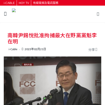
i-CABLE
HOY TV
有線寬頻及電訊服務
返回
南韓尹錫悅批准拘捕最大在野黨黨魁李
按輸入鍵開始搜尋
在明
i-Cable
2023年02月21日
分享