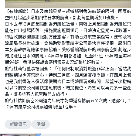
【有線新聞】日本及南韓星期三起撤銷對香港航班的限制，國泰航
空四月起逐步增加飛往日本的航班，計劃每星期增加11班機。
日本去年12月底起限制香港航班數量，南韓上月起限制香港航班只
能在仁川機場降落，措施實施近兩個月，日韓決定星期三起取消。
特區政府歡迎撤銷限制方便旅客，有助香港航空業復常，運輸及物
流局局長林世雄說，會協助受影響航空公司盡快有序復飛，感謝日
本及南韓駐港總領事館協助。受影響縮減航班的國泰航空計劃逐步
增加飛往日本的航班，4月每星期會增加11班至83班，5月增至每星
期94班，香港快運說會密切留意市況調整航班數量。
旅行社執行董事禤國全：「任何限制取消對旅遊非常正面，當然我
們聽到後也非常開心，特別三月底、四月頭賞櫻季節，在四月上旬
也是我們香港人復活節假期去日本或韓國玩的時間，希望今次撤銷
可以令航空公司盡快加班航機、增加機位，希望可以再賣多一些產
品，讓多些客人抓緊時間去旅行。」
旅行社估計航空公司運力年底才能重返疫情前五至六成，透露4月至
10月有航空公司機票加價1成至1成半。
新聞資訊
港聞