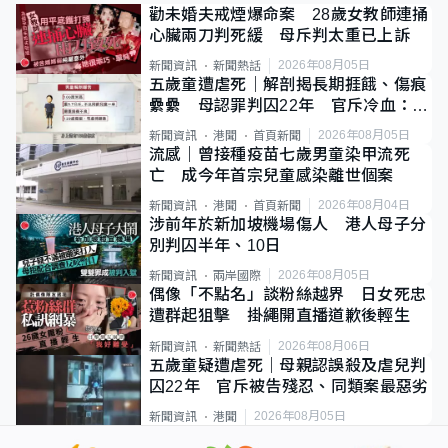
勸未婚夫戒煙爆命案 28歲女教師連捅
心臟兩刀判死緩 母斥判太重已上訴
2026年08月05日
新聞資訊
新聞熱話
五歲童遭虐死｜解剖揭長期捱餓、傷痕
纍纍 母認罪判囚22年 官斥冷血：同
類案最惡劣
2026年08月05日
新聞資訊
港聞
首頁新聞
流感｜曾接種疫苗七歲男童染甲流死
亡 成今年首宗兒童感染離世個案
2026年08月04日
新聞資訊
港聞
首頁新聞
涉前年於新加坡機場傷人 港人母子分
別判囚半年、10日
2026年08月05日
新聞資訊
兩岸國際
偶像「不點名」談粉絲越界 日女死忠
遭群起狙擊 掛繩開直播道歉後輕生
2026年08月06日
新聞資訊
新聞熱話
五歲童疑遭虐死｜母親認誤殺及虐兒判
囚22年 官斥被告殘忍、同類案最惡劣
2026年08月05日
新聞資訊
港聞