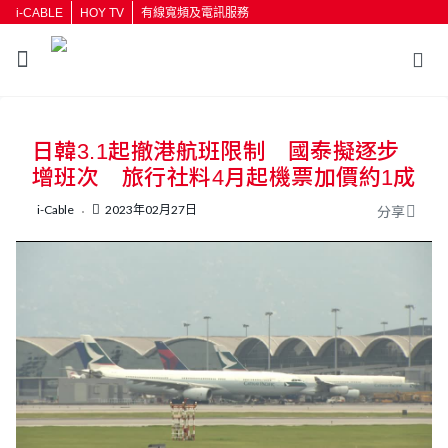
i-CABLE
HOY TV
有線寬頻及電訊服務
返回
日韓3.1起撤港航班限制 國泰擬逐步
按輸入鍵開始搜尋
增班次 旅行社料4月起機票加價約1成
i-Cable
2023年02月27日
分享