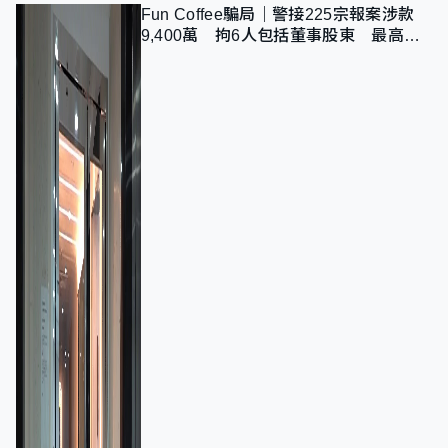
Fun Coffee騙局｜警接225宗報案涉款
9,400萬 拘6人包括董事股東 最高金
額一宗涉近千萬