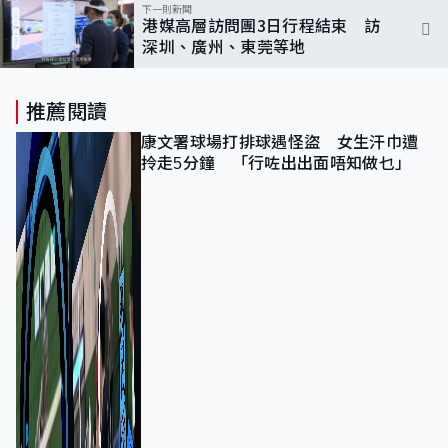
下一則新聞
港媒高層訪問團3日行程結束 訪
深圳、廣州、東莞等地
推薦閱讀
康文署球場打排球遇怪盜 女生汗巾遭
拎走5分鐘 「行咗出出面唔知做乜」