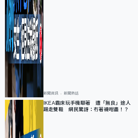
新聞資訊
新聞熱話
IKEA霸床玩手機瞓著 遭「無良」途人
踢走雙鞋 網民驚訝：冇著襪咁盡！？