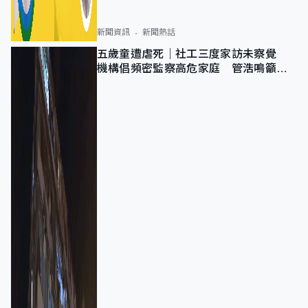
新聞資訊
新聞熱話
五歲童遭虐死｜社工三度家訪未察覺
機構倡頻密監察高危家庭 管浩鳴籲加
強跨部門協作