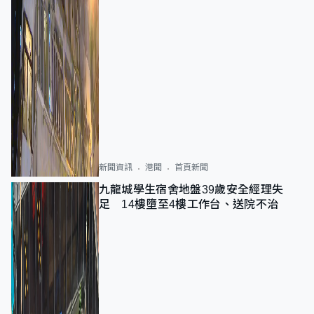
新聞資訊
港聞
首頁新聞
九龍城學生宿舍地盤39歲安全經理失
足 14樓墮至4樓工作台、送院不治