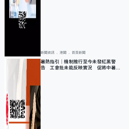
新聞資訊
港聞
首頁新聞
暑熱指引｜機制推行至今未發紅黑警
告 工會批未能反映實況 促將中暑列
為職業病