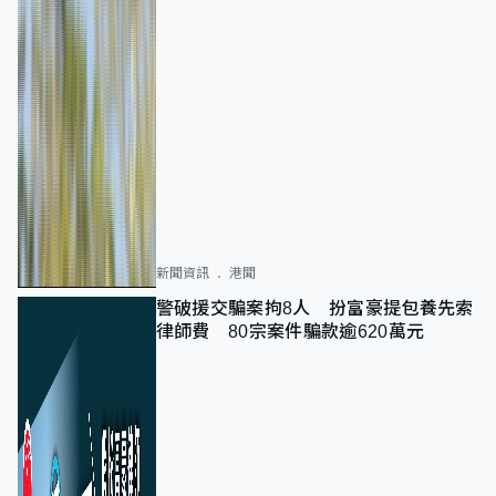
新聞資訊
港聞
警破援交騙案拘8人 扮富豪提包養先索
律師費 80宗案件騙款逾620萬元