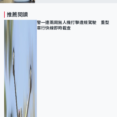
推薦閱讀
警一連兩周無人機打擊違規駕駛 重型
車行快線即時截查