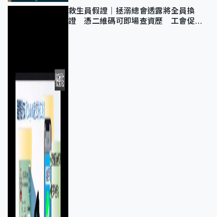
救生員假證｜拯溺總會透露將全員換
證 憑二維碼可即場查資歷 工會促加
強巡查