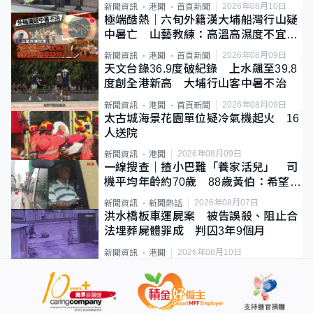
2026年08月10日
新聞資訊
港聞
首頁新聞
極端酷熱｜六旬外籍漢大埔船灣行山疑
中暑亡 山藝教練：高溫高濕度不宜遠
足
2026年08月09日
新聞資訊
港聞
首頁新聞
天文台錄36.9度破紀錄 上水飆至39.8
度創全港新高 大埔行山客中暑不治
2026年08月09日
新聞資訊
港聞
首頁新聞
太古城海景花園單位疑冷氣機起火 16
人送院
2026年08月09日
新聞資訊
港聞
一線搜查｜揸小巴難「養家活兒」 司
機平均年齡約70歲 88歲黃伯：希望一
直揸落去
2026年08月07日
新聞資訊
新聞熱話
洪水橋板車運屍案 被告誤殺、阻止合
法埋葬屍體罪成 判囚3年9個月
2026年08月10日
新聞資訊
港聞