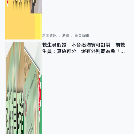
新聞資訊
港聞
首頁新聞
救生員假證｜本台揭淘寶可訂製 前救
生員：真偽難分 爆有外判商為免「封
池」沒做足檢查