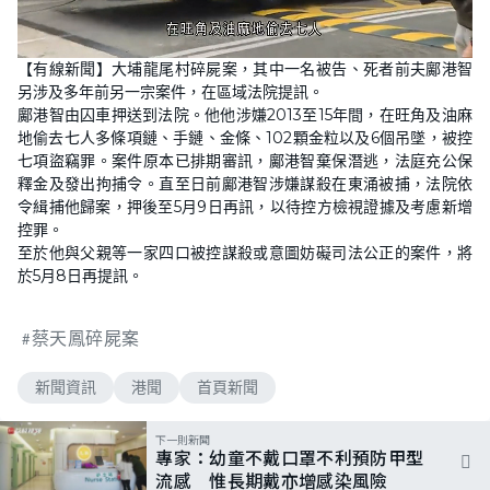
L
U
o
n
【有線新聞】大埔龍尾村碎屍案，其中一名被告、死者前夫鄺港智
a
m
d
u
另涉及多年前另一宗案件，在區域法院提訊。
e
t
d
e
鄺港智由囚車押送到法院。他他涉嫌2013至15年間，在旺角及油麻
:
9
地偷去七人多條項鏈、手鏈、金條、102顆金粒以及6個吊墜，被控
3
七項盜竊罪。案件原本已排期審訊，鄺港智棄保潛逃，法庭充公保
.
1
釋金及發出拘捕令。直至日前鄺港智涉嫌謀殺在東涌被捕，法院依
0
%
令緝捕他歸案，押後至5月9日再訊，以待控方檢視證據及考慮新增
控罪。
至於他與父親等一家四口被控謀殺或意圖妨礙司法公正的案件，將
於5月8日再提訊。
蔡天鳳碎屍案
新聞資訊
港聞
首頁新聞
下一則新聞
專家：幼童不戴口罩不利預防甲型
流感 惟長期戴亦增感染風險