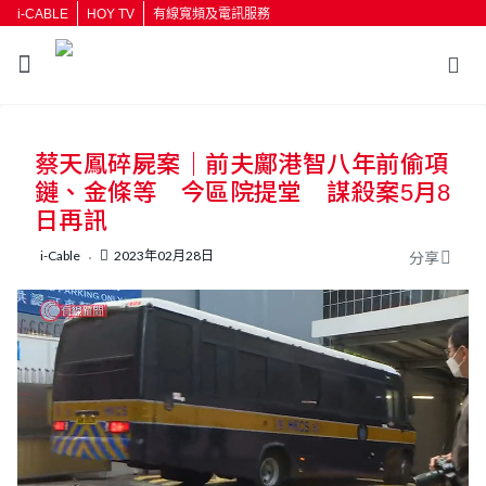
i-CABLE
HOY TV
有線寬頻及電訊服務
返回
蔡天鳳碎屍案｜前夫鄺港智八年前偷項
按輸入鍵開始搜尋
鏈、金條等 今區院提堂 謀殺案5月8
日再訊
i-Cable
2023年02月28日
分享