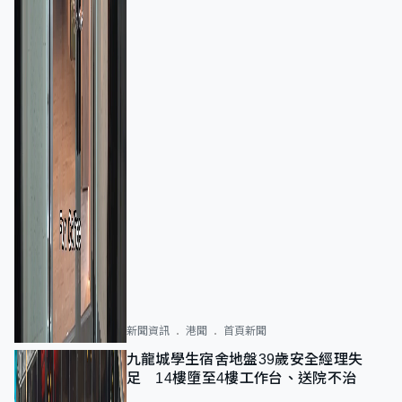
新聞資訊
港聞
首頁新聞
九龍城學生宿舍地盤39歲安全經理失
足 14樓墮至4樓工作台、送院不治