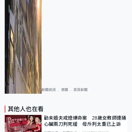
新聞資訊
港聞
首頁新聞
其他人也在看
勸未婚夫戒煙爆命案 28歲女教師連捅
心臟兩刀判死緩 母斥判太重已上訴