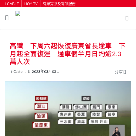
i-CABLE
HOY TV
有線寬頻及電訊服務
返回
高鐵｜下周六起恢復廣東省長途車 下
按輸入鍵開始搜尋
月起全面復運 通車個半月日均逾2.3
萬人次
i-Cable
2023年03月03日
分享