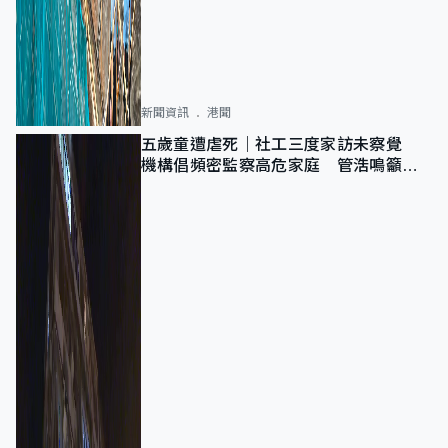
新聞資訊
港聞
五歲童遭虐死｜社工三度家訪未察覺
機構倡頻密監察高危家庭 管浩鳴籲加
強跨部門協作