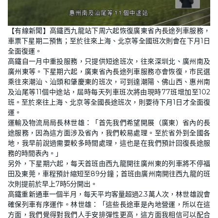
【有線新聞】高鐵西九龍站下周六起恢復廣東省內長途列車服務，
車票下星期二預售；至於往來上海、北京等全國班次則會在下月1日
全面復運。
高鐵自一月中重投服務，只提供短途班次，往來深圳北、廣州南及
廣州東等。下星期六起，廣東省內長途列車服務亦會恢復，市民選
乘往來潮汕、汕頭和肇慶東的班次，可到達潮陽、佛山西、惠州南
及汕尾等11個中途站，屆時每天列車班次將由現時77班增加至102
班。至於來往上海、北京等全國長途班次，則要待下月1日才全面復
運。
運輸及物流局局長林世雄：「首先我們希望開展（廣東）省內的長
途服務，因為這方面涉及省內，我們較易處理。至於省外到全國各
地，我早前說過需要較多時間處理，這也是在我們預計回復長途服
務的時間表內。」
另外，下星期六起，每天首班由西九龍開往廣州東的列車將不停福
田及東莞，車程預計縮短至89分鐘；首班由廣州南開往西九龍的班
次則提前於早上7時5分開出。
高鐵重新通車一個半月，每天平均客量超過2.3萬人次，林世雄說會
確保列車有序運作。林世雄：「這些長途車是內地營運，所以在這
方面，我們覺得對我們人手安排彈性更高，這方面我相信可以配合