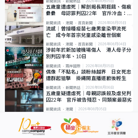
2026年08月05日
新聞資訊
新聞熱話
五歲童遭虐死｜解剖揭長期捱餓、傷痕
纍纍 母認罪判囚22年 官斥冷血：同
類案最惡劣
2026年08月05日
新聞資訊
港聞
首頁新聞
流感｜曾接種疫苗七歲男童染甲流死
亡 成今年首宗兒童感染離世個案
2026年08月04日
新聞資訊
港聞
首頁新聞
涉前年於新加坡機場傷人 港人母子分
別判囚半年、10日
2026年08月05日
新聞資訊
兩岸國際
偶像「不點名」談粉絲越界 日女死忠
遭群起狙擊 掛繩開直播道歉後輕生
2026年08月06日
新聞資訊
新聞熱話
五歲童疑遭虐死｜母親認誤殺及虐兒判
囚22年 官斥被告殘忍、同類案最惡劣
2026年08月05日
新聞資訊
港聞