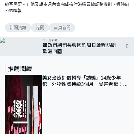
旅客需要。」他又說本月內會完成檢討港鐵票價調整機制，適時向
公眾匯報。
新聞資訊
港聞
首頁新聞
下一則新聞
律政司副司長張國鈞周日啟程訪問
歐洲四國
推薦閱讀
美女治療師借輔導「誘騙」14歲少年
犯 外物性虐持續3個月 受害者母：要
保護其他人