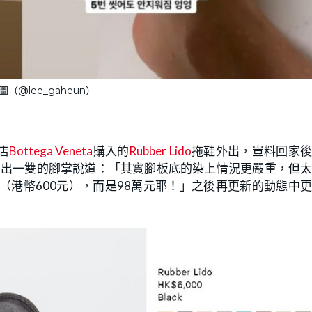
（@lee_gaheun）
店
Bottega Veneta
購入的
Rubber Lido
拖鞋外出，豈料回家後
O出一雙的腳掌說道：「其實腳板底的染上情況更嚴重，但
（港幣600元），而是98萬元耶！」之後再更新的動態中