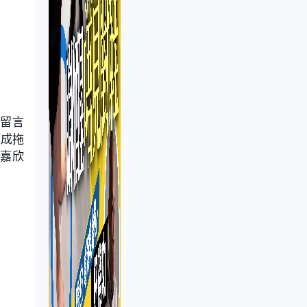
民留言
作成拖
李嘉欣