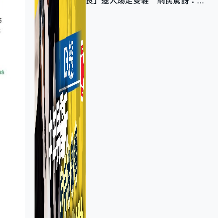
良」途人踢走雙鞋 網民驚訝：冇
著襪咁盡！？