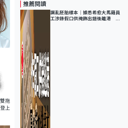
推薦閱讀
調亂胚胎樣本｜據悉希愈大馬籍員
工涉錄假口供掩飾出錯後離港 警
列詐騙 正通緝在逃人士
雙拖
更登上