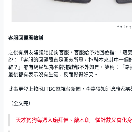
Botte
客服回覆惹熱議
之後有朋友建議她諮詢客服，客服給予她回覆指 :「 
說：「客服的回覆簡直是匪夷所思，拖鞋本來其中一個
鞋？」亦有網民認為名牌拖鞋都不外如是，笑稱：「路邊
最後都有表示沒有生氣，反而覺得好笑。
此事更登上韓國JTBC電視台新聞，李嘉得知消息後都
（全文完）
天才狗狗每週入廟拜佛、敲木魚 懂計數又會化