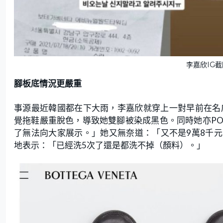
李嘉欣IG截圖
腳板底情況更嚴重
事源最近韓國都在下大雨，李嘉欣就穿上一對早前在名
覺拖鞋嚴重脫色，導致她雙腳被染成黑色。同時她亦P
了無法向大家展示。」她又無奈道：「又不是9萬8千元
地表示：「已經洗5次了還是都洗不掉（顏料）。」