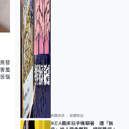
竟發
太害羞
更苦惱
新聞資訊
新聞熱話
IKEA霸床玩手機瞓著 遭「無