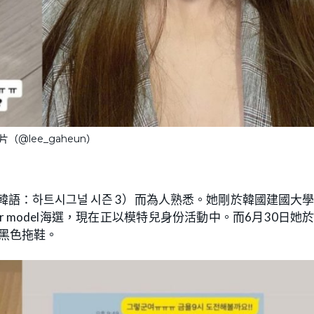
（@lee_gaheun）
3》（韓語：하트시그널 시즌 3）而為人熟悉。她剛於韓國建國大
r model海選，現在正以模特兒身份活動中。而6月30日她
雙黑色拖鞋。