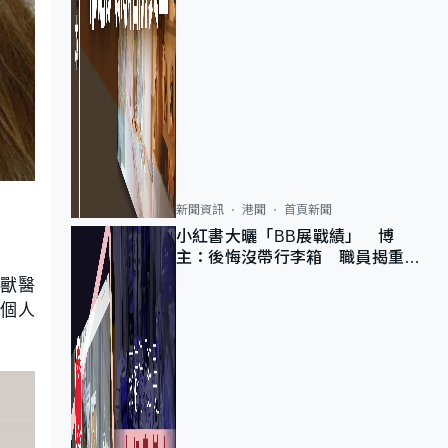
新聞資訊
港聞
首頁新聞
小紅書大曬「BB展戰績」 博
主：後悔沒帶行李箱 職員揭重複
入會「阻止唔到」
學獸醫
於個人