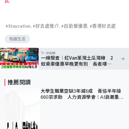
此
Staycation
好去處推介
自助餐優惠
香港好去處
有線生活
下一則新聞
一線搜查｜紅Van荃灣土瓜灣線 2
蚊乘車優惠早晚更有別 長者嘆中
伏：硬食俾15蚊
推薦閱讀
大學生職業空缺3年減6成 青協半年接
660宗求助 人力資源學會：AI浪潮重整
職位需求