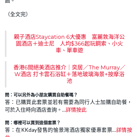
園。
（全文完）
親子酒店Staycation 6大優惠 富麗敦海洋公
園酒店＋迪士尼 人均$366起玩鋼索、小火
車、單車遊
香港6間絕美酒店推介｜奕居／The Murray／
W酒店 打卡雲石浴缸＋落地玻璃海景+按摩浴
池
問：可以另外為小朋友購買自助餐嗎？
答：已購買此套票並若有需要為同行人士加購自助餐，
可於入住時向酒店查詢。…
詳情按此
問：哪裡可以買到這個套票？
答：在KKday發售的愉景灣酒店獨家優惠套票…
詳情按