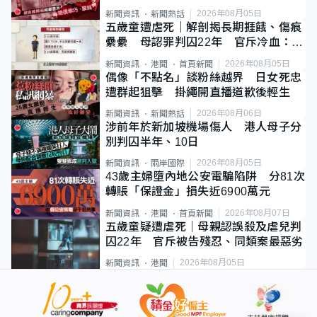
2026年08月05日
新聞資訊
新聞熱話
五歲童遭虐死｜解剖揭長期捱餓、傷痕
纍纍 母認罪判囚22年 官斥冷血：同
類案最惡劣
2026年08月05日
新聞資訊
港聞
首頁新聞
偶像「不點名」談粉絲越界 日女死忠
遭群起狙擊 掛繩開直播道歉後輕生
2026年08月06日
新聞資訊
新聞熱話
涉前年於新加坡機場傷人 港人母子分
別判囚半年、10日
2026年08月05日
新聞資訊
兩岸國際
43歲主婦墮內地公安電騙陷阱 分81次
轉賬「保證金」損失近6900萬元
2026年08月07日
新聞資訊
港聞
首頁新聞
五歲童疑遭虐死｜母親認誤殺及虐兒判
囚22年 官斥被告殘忍、同類案最惡劣
2026年08月05日
新聞資訊
港聞