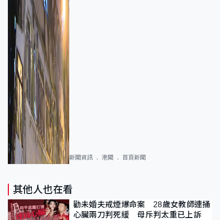
新聞資訊
港聞
首頁新聞
其他人也在看
勸未婚夫戒煙爆命案 28歲女教師連捅
心臟兩刀判死緩 母斥判太重已上訴