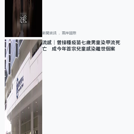
新聞資訊
兩岸國際
流感｜曾接種疫苗七歲男童染甲流死
亡 成今年首宗兒童感染離世個案