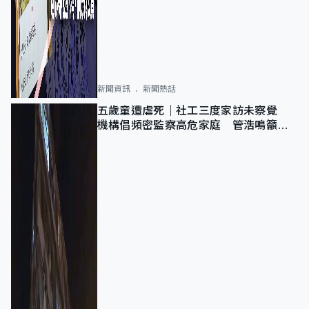
新聞資訊
新聞熱話
五歲童遭虐死｜社工三度家訪未察覺
機構倡頻密監察高危家庭 管浩鳴籲加
強跨部門協作