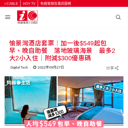
i-CABLE
HOY TV
有線寬頻及電訊服務
返回
愉景灣酒店套票｜加一後$549起包
按輸入鍵開始搜尋
早、晚自助餐 落地玻璃海景 最多2
大2小入住｜附減$300優惠碼
Digital Tech
2022年09月27日
分享