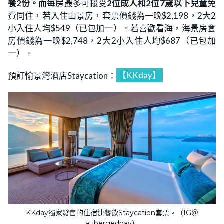
餐2份。
而每房最多可接受
2位成人和2位7歲以下兒童
免
費同住，若入住山景房，套票價錢為一晚$2,198，2大2
小入住人均$549（已包加一）。若喜歡看海，海景房套
房價錢為一晚$2,748，2大2小入住人均$687（已包加
一）。
預訂愉景灣酒店Staycation：
【KKday】
KKday獨家發售的住宿連餐飲Staycation套票。（IG＠
aubergedbay）