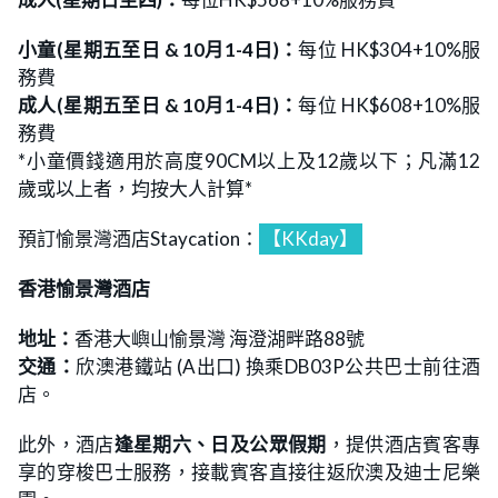
小童(星期五至日 & 10月1-4日)：
每位 HK$304+10%服
務費
成人(星期五至日 & 10月1-4日)：
每位 HK$608+10%服
務費
*小童價錢適用於高度90CM以上及12歲以下；凡滿12
歲或以上者，均按大人計算*
預訂愉景灣酒店Staycation：
【KKday】
香港愉景灣酒店
地址：
香港大嶼山愉景灣 海澄湖畔路88號
交通：
欣澳港鐵站 (A出口) 換乘DB03P公共巴士前往酒
店。
此外，酒店
逢星期六、日及公眾假期
，提供酒店賓客專
享的穿梭巴士服務，接載賓客直接往返欣澳及迪士尼樂