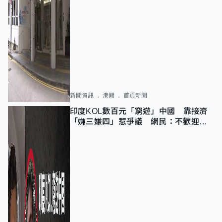
新聞資訊
港聞
首頁新聞
印度KOL數百元「窮遊」中國 靠接濟
「嫌三嫌四」惹爭議 網民：不歡迎劣
質旅客