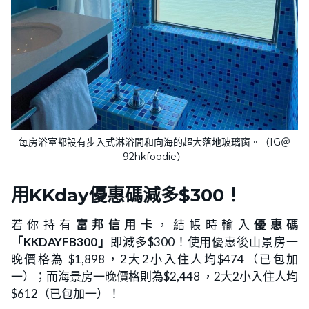
每房浴室都設有步入式淋浴間和向海的超大落地玻璃窗。（IG＠
92hkfoodie）
用KKday優惠碼減多$300！
若你持有
富邦信用卡
，結帳時輸入
優惠碼
「KKDAYFB300」
即減多$300！使用優惠後山景房一
晚價格為 $1,898，2大2小入住人均$474（已包加
一）；而海景房一晚價格則為$2,448 ，2大2小入住人均
$612（已包加一）！