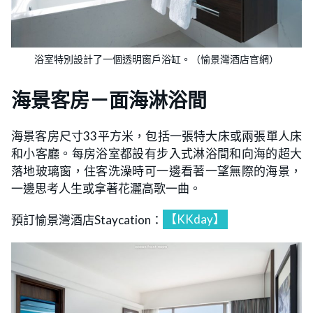
浴室特別設計了一個透明窗戶浴缸。（愉景灣酒店官網）
海景客房－面海淋浴間
海景客房尺寸33平方米，包括一張特大床或兩張單人床
和小客廳。每房浴室都設有步入式淋浴間和向海的超大
落地玻璃窗，住客洗澡時可一邊看著一望無際的海景，
一邊思考人生或拿著花灑高歌一曲。
預訂愉景灣酒店Staycation：
【KKday】