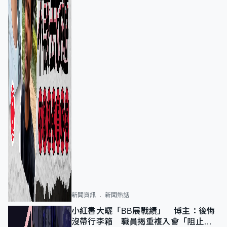
新聞資訊
新聞熱話
小紅書大曬「BB展戰績」 博主：後悔
沒帶行李箱 職員揭重複入會「阻止唔