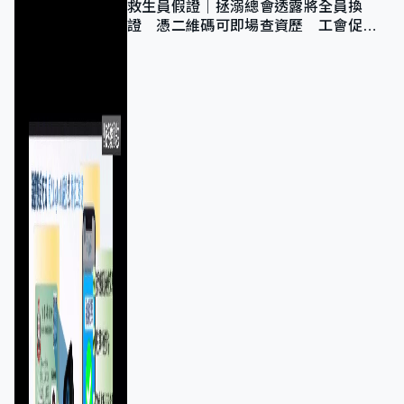
救生員假證｜拯溺總會透露將全員換
證 憑二維碼可即場查資歷 工會促加
強巡查