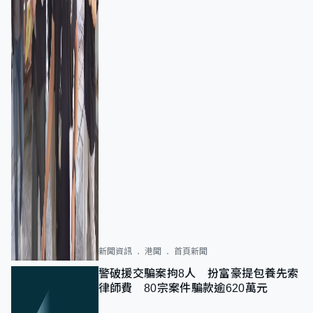
新聞資訊
港聞
首頁新聞
警破援交騙案拘8人 扮富豪提包養先索
律師費 80宗案件騙款逾620萬元