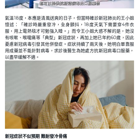
氣溫18度，本應是清風送爽的日子，但當時確診新冠肺炎的王小姐
憶述：「確診時嚴重發冷，全身顫抖，18度天氣下需要穿4件衣
服，用上電熱毯才可勉強入睡。」而令王小姐大惑不解的是，她沒
有咳嗽、喉嚨痛等「典型」新冠症狀，再加上她已年約60歲，因此
憂慮新冠病毒引發其他併發症。症狀持續了兩天後，她明白單靠服
用成藥並不能針對病毒，求診後醫生為她處方抗新冠病毒口服藥，
以盡早緩解不適。
新冠症狀不似預期 難耐發冷骨痛