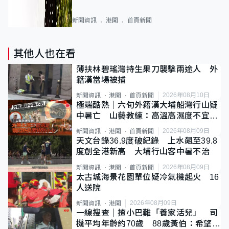
新聞資訊
港聞
首頁新聞
其他人也在看
薄扶林碧瑤灣持生果刀襲擊兩途人 外
籍漢當場被捕
2026年08月10日
新聞資訊
港聞
首頁新聞
極端酷熱｜六旬外籍漢大埔船灣行山疑
中暑亡 山藝教練：高溫高濕度不宜遠
足
2026年08月09日
新聞資訊
港聞
首頁新聞
天文台錄36.9度破紀錄 上水飆至39.8
度創全港新高 大埔行山客中暑不治
2026年08月09日
新聞資訊
港聞
首頁新聞
太古城海景花園單位疑冷氣機起火 16
人送院
2026年08月09日
新聞資訊
港聞
一線搜查｜揸小巴難「養家活兒」 司
機平均年齡約70歲 88歲黃伯：希望一