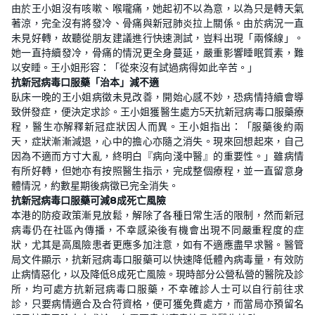
由於王小姐沒有咳嗽、喉嚨痛，她起初不以為意，以為只是轉天氣
著涼，完全沒有將發冷、骨痛與新冠肺炎拉上關係。由於病況一直
未見好轉，故聽從朋友建議進行快速測試，豈料出現「兩條線」。
她一直持續發冷，骨痛的情況更全身蔓延，嚴重影響睡眠質素，難
以安睡。王小姐形容：「從來沒有試過病得如此辛苦。」
抗新冠病毒口服藥「治本」減不適
臥床一晚的王小姐病徵未見改善，開始心感不妙，恐病情持續會導
致併發症，便決定求診。王小姐獲醫生處方5天抗新冠病毒口服藥療
程，醫生亦解釋新冠症狀因人而異。王小姐指出：「服藥後約兩
天，症狀漸漸減退，心中的擔心亦隨之消失。現來回想起來，自己
因為不適而方寸大亂，終明白『病向淺中醫』的重要性。」雖病情
有所好轉，但她亦有按照醫生指示，完成整個療程，並一直留意身
體情況，約數星期後病徵已完全消失。
抗新冠病毒口服藥可減8成死亡風險
本港的防疫政策漸見放鬆，解除了各種日常生活的限制，然而新冠
病毒仍在社區內傳播，不幸感染後有機會出現不同嚴重程度的症
狀，尤其是高風險患者更應多加注意，如有不適應盡早求醫。醫管
局文件顯示，抗新冠病毒口服藥可以快速降低體內病毒量，有效防
止病情惡化，以及降低8成死亡風險。現時部分公營私營的醫院及診
所，均可處方抗新冠病毒口服藥，不幸確診人士可以自行前往求
診，只要病情適合及合符資格，便可獲免費處方，而當局亦預留名