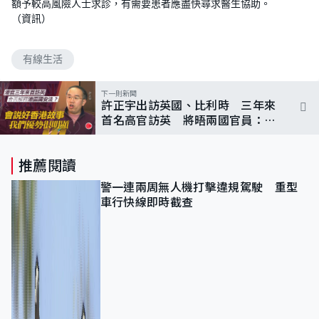
額予較高風險人士求診，有需要患者應盡快尋求醫生協助。
（資訊）
有線生活
下一則新聞
許正宇出訪英國、比利時 三年來
首名高官訪英 將晤兩國官員：說
好香港故事
推薦閱讀
警一連兩周無人機打擊違規駕駛 重型
車行快線即時截查