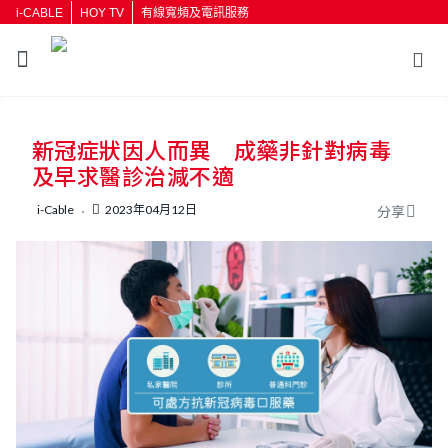
i-CABLE
HOY TV
有線寬頻及電訊服務
返回
新冠症狀因人而異 成藥非針對病毒
按輸入鍵開始搜尋
及早求醫診治減不適
i-Cable
2023年04月12日
分享