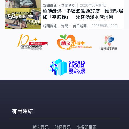
直揸落去
2026年08月07日
新聞資訊
新聞熱話
極端酷熱｜多區氣溫逾37度 維園球場
如「平底鑊」 泳客湧淺水灣消暑
2026年08月09日
新聞資訊
港聞
首頁新聞
有用連結
新聞資訊
財經資訊
電視節目表