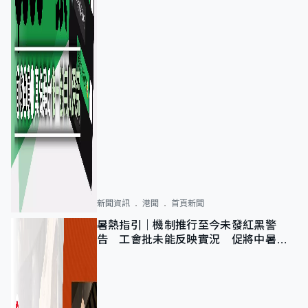
新聞資訊
港聞
首頁新聞
暑熱指引｜機制推行至今未發紅黑警
告 工會批未能反映實況 促將中暑列
為職業病