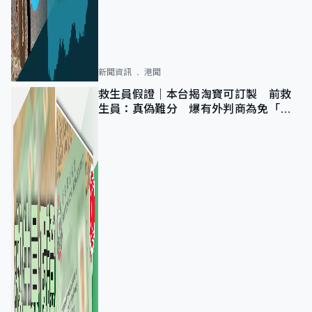
新聞資訊
港聞
救生員假證｜本台揭淘寶可訂製 前救
生員：真偽難分 爆有外判商為免「封
池」沒做足檢查