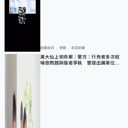
新聞資訊
港聞
首頁新聞
黃大仙上邨命案｜警方：行兇者多次就
噪音問題與傷者爭執 曾提出調單位已
獲批