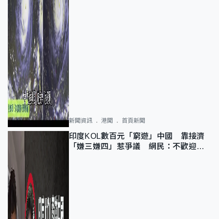
新聞資訊
港聞
首頁新聞
印度KOL數百元「窮遊」中國 靠接濟
「嫌三嫌四」惹爭議 網民：不歡迎劣
質旅客