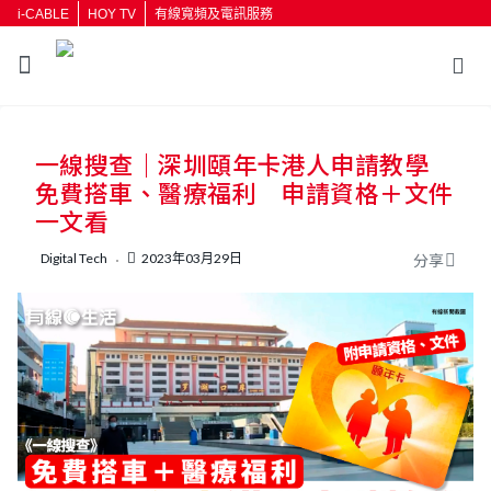
i-CABLE
HOY TV
有線寬頻及電訊服務
返回
一線搜查｜深圳頤年卡港人申請教學
按輸入鍵開始搜尋
免費搭車、醫療福利 申請資格＋文件
一文看
Digital Tech
2023年03月29日
分享