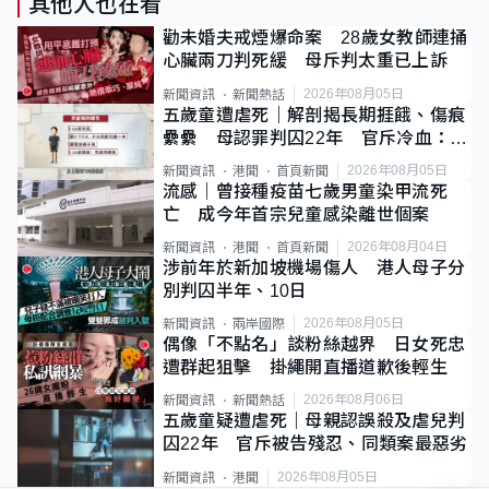
其他人也在看
勸未婚夫戒煙爆命案 28歲女教師連捅
心臟兩刀判死緩 母斥判太重已上訴
2026年08月05日
新聞資訊
新聞熱話
五歲童遭虐死｜解剖揭長期捱餓、傷痕
纍纍 母認罪判囚22年 官斥冷血：同
類案最惡劣
2026年08月05日
新聞資訊
港聞
首頁新聞
流感｜曾接種疫苗七歲男童染甲流死
亡 成今年首宗兒童感染離世個案
2026年08月04日
新聞資訊
港聞
首頁新聞
涉前年於新加坡機場傷人 港人母子分
別判囚半年、10日
2026年08月05日
新聞資訊
兩岸國際
偶像「不點名」談粉絲越界 日女死忠
遭群起狙擊 掛繩開直播道歉後輕生
2026年08月06日
新聞資訊
新聞熱話
五歲童疑遭虐死｜母親認誤殺及虐兒判
囚22年 官斥被告殘忍、同類案最惡劣
2026年08月05日
新聞資訊
港聞