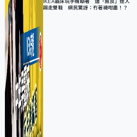
IKEA霸床玩手機瞓著 遭「無良」途人
踢走雙鞋 網民驚訝：冇著襪咁盡！？