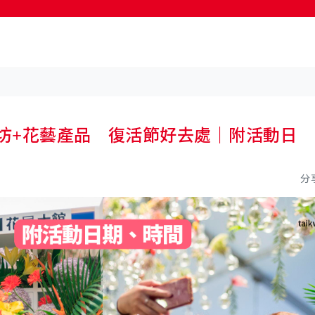
按輸入鍵開始搜尋
作坊+花藝產品 復活節好去處｜附活動日
分