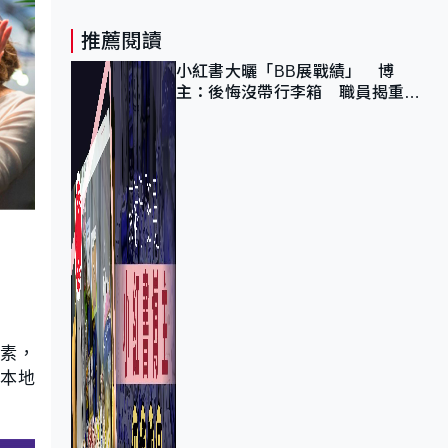
推薦閱讀
小紅書大曬「BB展戰績」 博
主：後悔沒帶行李箱 職員揭重複
入會「阻止唔到」
元素，
本地