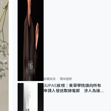
新聞資訊
兩岸國際
JUPAS放榜｜東華學院誤向所有
申請人發送取錄電郵 涉人為操作
疏忽、影響11,139人