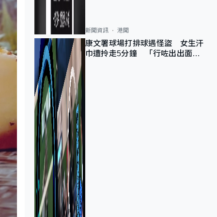
新聞資訊
港聞
康文署球場打排球遇怪盜 女生汗
巾遭拎走5分鐘 「行咗出出面唔
知做乜」