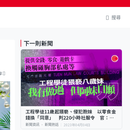
搜尋
下一則新聞
享
工程學徒11歲起猥褻、侵犯胞妹 以零食金
錢換「同意」 判220小時社服令 官：犯
案年紀較小
2023年04月04日
新聞資訊
新聞熱話