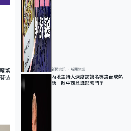
目睹繁
新聞資訊
新聞熱話
藝裝
內地主持人深度訪談名導路蘭成熱
話 掀中西意識形態鬥爭